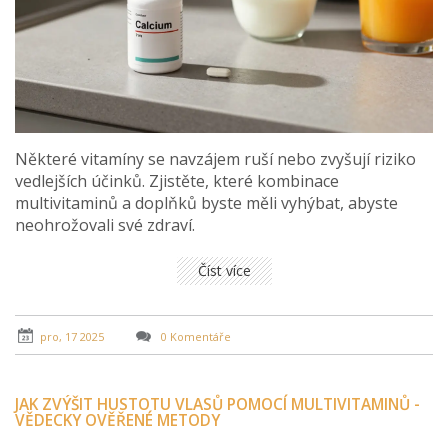
Některé vitamíny se navzájem ruší nebo zvyšují riziko
vedlejších účinků. Zjistěte, které kombinace
multivitaminů a doplňků byste měli vyhýbat, abyste
neohrožovali své zdraví.
Číst více
pro, 17 2025
0 Komentáře
JAK ZVÝŠIT HUSTOTU VLASŮ POMOCÍ MULTIVITAMINŮ -
VĚDECKY OVĚŘENÉ METODY