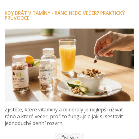
KDY BRÁT VITAMÍNY - RÁNO NEBO VEČER? PRAKTICKÝ
PRŮVODCE
Zjistěte, které vitamíny a minerály je nejlepší užívat
ráno a které večer, proč to funguje a jak si sestavit
jednoduchý denní rozvrh.
Číst více