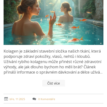
Kolagen je základní stavební složka našich tkání, která
podporuje zdraví pokožky, vlasů, nehtů i kloubů.
Užívání rybího kolagenu může přinést různé zdravotní
výhody, ale jak dlouho bychom ho měli brát? Článek
přináší informace o správném dávkování a délce užívání
rybího kolagenu, včetně praktických rad a potenciálních
přínosů pro zdraví.
Číst více
bře, 11 2025
0 Komentáře