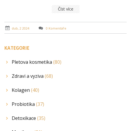
podpořit zdraví kloubů celostní péčí.
Číst více
dub, 2 2024
0 Komentáře
KATEGORIE
Pletova kosmetika
(80)
Zdravi a vyziva
(68)
Kolagen
(40)
Probiotika
(37)
Detoxikace
(35)