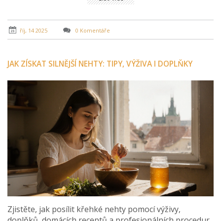
říj, 14 2025
0 Komentáře
JAK ZÍSKAT SILNĚJŠÍ NEHTY: TIPY, VÝŽIVA I DOPLŇKY
Zjistěte, jak posílit křehké nehty pomocí výživy,
doplňků, domácích receptů a profesionálních procedur.