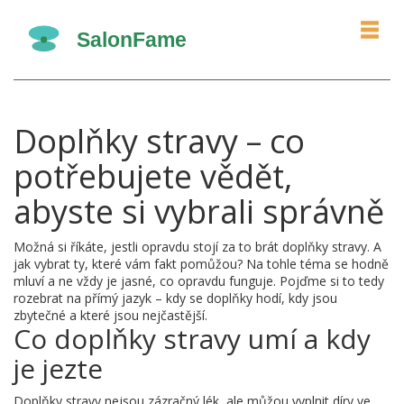
Doplňky stravy – co
potřebujete vědět,
abyste si vybrali správně
Možná si říkáte, jestli opravdu stojí za to brát doplňky stravy. A
jak vybrat ty, které vám fakt pomůžou? Na tohle téma se hodně
mluví a ne vždy je jasné, co opravdu funguje. Pojďme si to tedy
rozebrat na přímý jazyk – kdy se doplňky hodí, kdy jsou
zbytečné a které jsou nejčastější.
Co doplňky stravy umí a kdy
je jezte
Doplňky stravy nejsou zázračný lék, ale můžou vyplnit díry ve