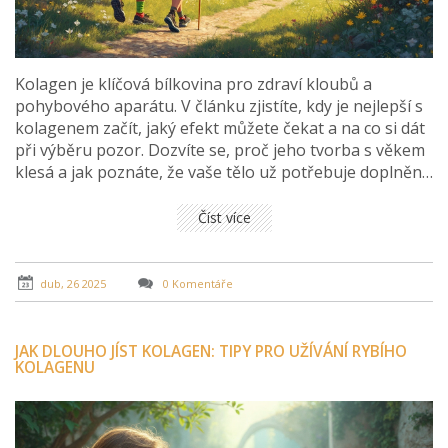
Kolagen je klíčová bílkovina pro zdraví kloubů a
pohybového aparátu. V článku zjistíte, kdy je nejlepší s
kolagenem začít, jaký efekt můžete čekat a na co si dát
při výběru pozor. Dozvíte se, proč jeho tvorba s věkem
klesá a jak poznáte, že vaše tělo už potřebuje doplnění.
Praktické tipy a konkrétní rady vám pomohou
zorientovat se v nabídce i správném dávkování.
Číst více
dub, 26 2025
0 Komentáře
JAK DLOUHO JÍST KOLAGEN: TIPY PRO UŽÍVÁNÍ RYBÍHO
KOLAGENU