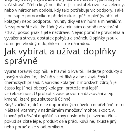
vaší stravě. Třeba když nestíháte jíst dostatek ovoce a zeleniny,
nebo v náročném období, kdy tělo potřebuje víc podpory. Také
jsou super pomocníkem při detoxikaci, péči o pleť (například
kolagen) nebo podporou imunity díky vitamínům a minerálům.
Nezapomeňte ale, že žádný vitamín sám o sobě nezachrání
zdraví, pokud jinak žijete nezdravě. Nejvíc pomůže pravidelná a
vyvážená strava, dostatek pohybu a spánek. Doplňky jsou k
tomu jen vhodným doplňkem – ne náhradou.
Jak vybírat a užívat doplňky
správně
Vybrat správný doplněk je hlavně o kvalitě. Hledejte produkty s
jasným složením, ideálně s certifikáty a bez zbytečných
chemických přísad. Například kolagen z mořských zdrojů je
často lepší než obecný kolagen, protože má lepší
vstřebatelnost. U probiotik zase pozor na dávkování a typ
kmenů, které jsou skutečně účinné.
Když začínáte, držte se doporučených dávek a nepřehánějte to.
Některé vitamíny v nadměrném množství mohou škodit. A
hlavně při užívání doplňků stravy naslouchejte svému tělu –
pokud se cítíte lépe, produkt dělá práci. Když ne, zkuste jiný
nebo poraďte se s odborníkem.