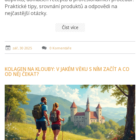
Praktické tipy, srovnání produktů a odpovědi na
nejčastější otázky.
Číst více
zář, 30 2025
0 Komentáře
KOLAGEN NA KLOUBY: V JAKÉM VĚKU S NÍM ZAČÍT A CO
OD NĚJ ČEKAT?