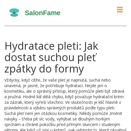
Hydratace pleti: Jak
dostat suchou pleť
zpátky do formy
Vždycky, když cítíte, že vaše pleť je napnutá, suchá nebo
unavená, je jasné, že potřebuje hydrataci. Nejde jen o
kosmetiku, ale o správný přístup, který pomůže pleti být zdravá
a pružná. Hodně lidí dělá chybu, když považuje hydratační krém
za zázrak, který vyřeší všechno. Ve skutečnosti je klíč hlavně v
pravidelnosti a výběru správných produktů podle typu pleti.
Suchá pleť není jen otázkou kosmetiky. Někdy pomůže změnit
návyky – třeba pít víc vody, vyhýbat se dlouhým horkým
sprchám a chránit pokožku před přímým sluncem i studeným
větrem. Ale když už jste u krémů, pak vybírejte ty, které obsahují