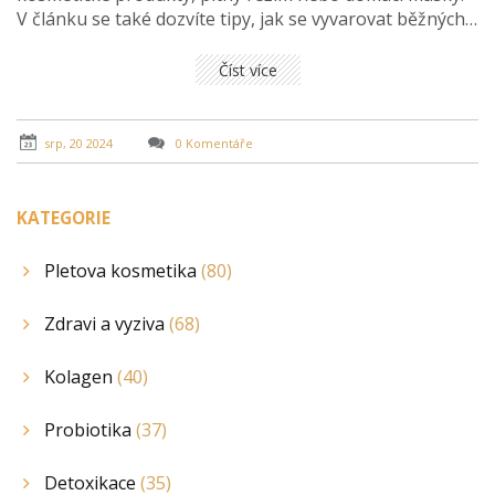
V článku se také dozvíte tipy, jak se vyvarovat běžných
chyb při hydrataci pleti.
Číst více
srp, 20 2024
0 Komentáře
KATEGORIE
Pletova kosmetika
(80)
Zdravi a vyziva
(68)
Kolagen
(40)
Probiotika
(37)
Detoxikace
(35)