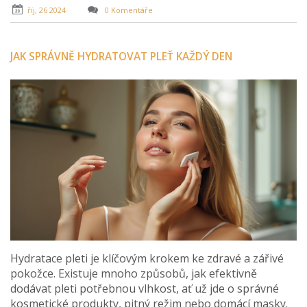
říj, 26 2024
0 Komentáře
JAK SPRÁVNĚ HYDRATOVAT PLEŤ KAŽDÝ DEN
Hydratace pleti je klíčovým krokem ke zdravé a zářivé
pokožce. Existuje mnoho způsobů, jak efektivně
dodávat pleti potřebnou vlhkost, ať už jde o správné
kosmetické produkty, pitný režim nebo domácí masky.