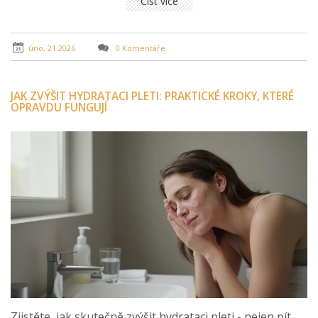
Číst více
úno, 21 2026
0 Komentáře
JAK ZVÝŠIT HYDRATACI PLETI: PRAKTICKÉ KROKY, KTERÉ
OPRAVDU FUNGUJÍ
Zjistěte, jak skutečně zvýšit hydrataci pleti - nejen pít