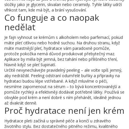
složky jako je glycerin, skvalan nebo ceramidy. Tyhle látky udrží
vlhkost tam, kde má být, a brání vysušování.
Co funguje a co naopak
nedělat
Je fajn vyhnout se krémům s alkoholem nebo parfemací, pokud
máte pleť citlivou nebo hodně suchou. Na druhou stranu, když
máte mastnější pleť, hydratace vám paradoxně pomůže,
protože pokožka nemá důvod produkovat přebytečný maz.
Aplikace by měla být jemná, bez tahání nebo přílišného tření,
hlavně když se pleť šupinatí.
Určitě nevynechávejte pravidelný peeling – ale volte spíš jemný,
aby nedráždil. Peeling odstraní odumřelé buňky a přípravky na
hydrataci budou lépe vstřebané. A když mluvíme o péči,
nesmíme zapomenout na sérum – to bývá koncentrovanější a
pomůže rychleji a efektivněji dodávat potřebné látky. Používá se
obvykle pod krém a není dobré s ním přehánět, ideálně jednou
až dvakrát denně.
Proč hydratace není jen krém
Hydratace pleti začíná u správné péče a končí u zdravého
životního stylu. Bez dostatečného pitného režimu, kvalitného