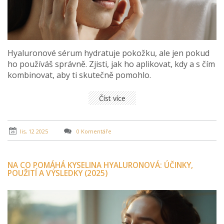
Hyaluronové sérum hydratuje pokožku, ale jen pokud
ho používáš správně. Zjisti, jak ho aplikovat, kdy a s čím
kombinovat, aby ti skutečně pomohlo.
Číst více
lis, 12 2025
0 Komentáře
NA CO POMÁHÁ KYSELINA HYALURONOVÁ: ÚČINKY,
POUŽITÍ A VÝSLEDKY (2025)