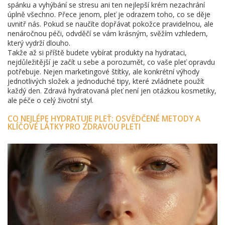
spánku a vyhýbání se stresu ani ten nejlepší krém nezachrání
úplně všechno. Přece jenom, pleť je odrazem toho, co se děje
uvnitř nás. Pokud se naučíte dopřávat pokožce pravidelnou, ale
nenáročnou péči, odvděčí se vám krásným, svěžím vzhledem,
který vydrží dlouho.
Takže až si příště budete vybírat produkty na hydrataci,
nejdůležitější je začít u sebe a porozumět, co vaše pleť opravdu
potřebuje. Nejen marketingové štítky, ale konkrétní výhody
jednotlivých složek a jednoduché tipy, které zvládnete použít
každý den. Zdravá hydratovaná pleť není jen otázkou kosmetiky,
ale péče o celý životní styl.
CO NEJLÉPE HYDRATUJE PLEŤ: OSVĚDČENÉ METODY A
KLÍČOVÉ LÁTKY PRO ZDRAVOU PLETI