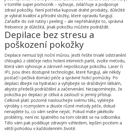
v tomhle super pomocník – vyživuje, zvláčňuje a podporuje
zdraví pokožky. Není potřeba kupovat drahé produkty, důležité
je vybírat kvalitní a přírodní složky, které opravdu fungují.
Zařaďte do své rutiny i peeling – ale nepřehánějte to, správná
frekvence je důležitá, jinak pokožku můžete podráždit.
Depilace bez stresu a
poškození pokožky
Depilace nemusí být noční můrou. Jestli řešíte trvalé odstranění
chloupků z obličeje nebo holení intimních partií, zvolte metodu,
která vám vyhovuje a zároveň nepoškozuje pokožku. Laser či
IPL jsou dnes dostupné technologie, které fungují, ale někdy
postačí i pečlivá domácí péče a správné holicí pomůcky. Po
depilaci dbejte na hydrataci a vyhýbejte se dráždivým látkám,
abyste předešli podráždění a začervenání. Nezapomínejte, že
pokožka po depilaci je citlivá a zaslouží si jemný přístup.
Celkově platí: pozorně naslouchejte svému tělu, vybírejte
výrobky s rozmyslem a zkuste různé metody péče, dokud
nenajdete tu, co vám sedne nejvíc. Pokud máte jakékoliv
problémy, není nic špatného na tom obrátit se na odborníka.
Tělo vám pak poděkuje zdravým vzhledem, lepším pocitem a
větší pohodou v každodenním životě.