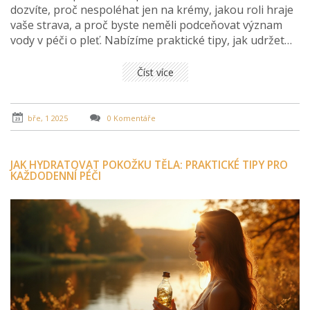
dozvíte, proč nespoléhat jen na krémy, jakou roli hraje
vaše strava, a proč byste neměli podceňovat význam
vody v péči o pleť. Nabízíme praktické tipy, jak udržet
vaši pokožku hydratovanou po celý rok, a objasníme,
jaké pleti prospívají různé přírodní oleje. Naučte se, jak
Číst více
vybudovat efektivní denní rutinu, která podpoří zdraví
vaší pokožky.
bře, 1 2025
0 Komentáře
JAK HYDRATOVAT POKOŽKU TĚLA: PRAKTICKÉ TIPY PRO
KAŽDODENNÍ PÉČI