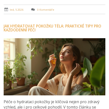
led, 5 2026
0 Komentáře
JAK HYDRATOVAT POKOŽKU TĚLA: PRAKTICKÉ TIPY PRO
KAŽDODENNÍ PÉČI
Péče o hydrataci pokožky je klíčová nejen pro zdravý
vzhled, ale i pro celkové pohodlí. V tomto článku se