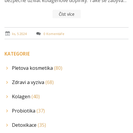
bezpečně užívat kolagenové doplňky. Také se zabývá
otázkou, jak dlouho je vhodné kolagen užívat, aby byl
dosažen nejlepší účinek.
Číst více
lis, 5 2024
0 Komentáře
KATEGORIE
Pletova kosmetika
(80)
Zdravi a vyziva
(68)
Kolagen
(40)
Probiotika
(37)
Detoxikace
(35)