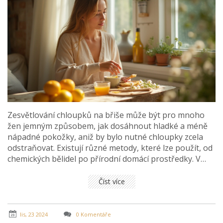
Zesvětlování chloupků na břiše může být pro mnoho
žen jemným způsobem, jak dosáhnout hladké a méně
nápadné pokožky, aniž by bylo nutné chloupky zcela
odstraňovat. Existují různé metody, které lze použít, od
chemických bělidel po přírodní domácí prostředky. V
článku si projdeme různé techniky a poradíme, jak
dosáhnout nejlepších výsledků. Důležité je vždy dbát na
Číst více
bezpečnost a vyzkoušet si techniku nejprve na malé
části pokožky.
lis, 23 2024
0 Komentáře