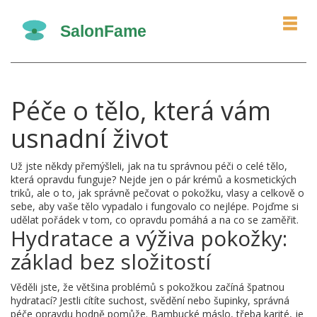
Péče o tělo, která vám
usnadní život
Už jste někdy přemýšleli, jak na tu správnou péči o celé tělo,
která opravdu funguje? Nejde jen o pár krémů a kosmetických
triků, ale o to, jak správně pečovat o pokožku, vlasy a celkově o
sebe, aby vaše tělo vypadalo i fungovalo co nejlépe. Pojďme si
udělat pořádek v tom, co opravdu pomáhá a na co se zaměřit.
Hydratace a výživa pokožky:
základ bez složitostí
Věděli jste, že většina problémů s pokožkou začíná špatnou
hydratací? Jestli cítíte suchost, svědění nebo šupinky, správná
péče opravdu hodně pomůže. Bambucké máslo, třeba karité, je