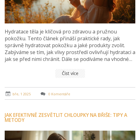
Hydratace těla je klíčová pro zdravou a pružnou
pokožku. Tento článek přináší praktické rady, jak
správně hydratovat pokožku a jaké produkty zvolit.
Zabýváme se tím, jak vlivy prostředí ovlivňují hydrataci a
jak se před nimi chránit. Dále se podíváme na vhodné
stravovací návyky podporující hydrataci. Nakonec
zjistíme, jak často bychom měli hydrataci provádět, aby
Číst více
byla co nejúčinnější.
bře, 1 2025
0 Komentáře
JAK EFEKTIVNĚ ZESVĚTLIT CHLOUPKY NA BŘIŠE: TIPY A
METODY