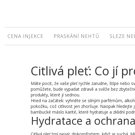
CENA INJEKCE
PRASKÁNÍ NEHTŮ
SLEZE N
Citlivá pleť: Co jí p
Máte pocit, že vaše pleť rychle zarudne, štípe nebo svě
pomůžete, bude vypadat zdravě a svěže bez zbytečného
produkty, které jí sednou.
Hned na začátek: vyhněte se silným parfémům, alkohol
pokožku, což citlivost jen zhoršuje. Naopak hledejte
bambucké máslo karité, které hydratuje a zklidní podr
Hydratace a ochrana 
Citlivá pleť trpí nejvíc diskomfortem, když je suchá