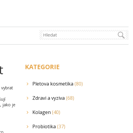
t
KATEGORIE
Pletova kosmetika
(80)
 vybrat
Zdravi a vyziva
(68)
ují
 jako je
Kolagen
(40)
Probiotika
(37)
ro