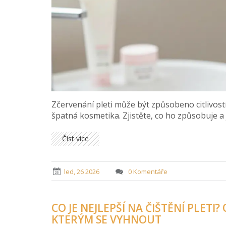
Zčervenání pleti může být způsobeno citlivostí
špatná kosmetika. Zjistěte, co ho způsobuje a 
Číst více
led, 26 2026
0 Komentáře
CO JE NEJLEPŠÍ NA ČIŠTĚNÍ PLETI
KTERÝM SE VYHNOUT