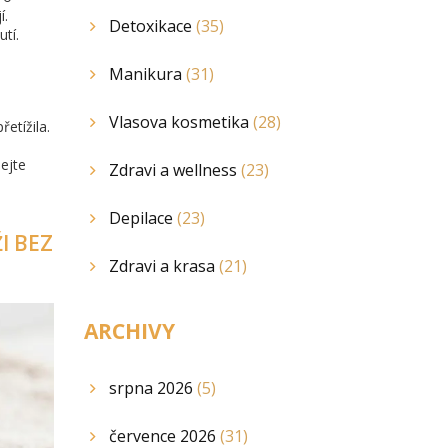
í.
Detoxikace
(35)
tí.
Manikura
(31)
a
Vlasova kosmetika
(28)
etížila.
ejte
Zdravi a wellness
(23)
Depilace
(23)
I BEZ
Zdravi a krasa
(21)
ARCHIVY
srpna 2026
(5)
července 2026
(31)