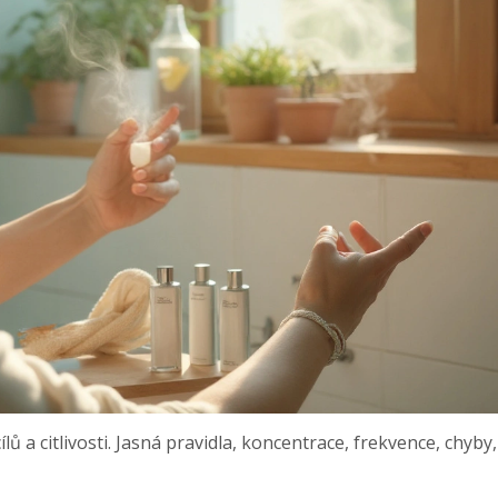
ílů a citlivosti. Jasná pravidla, koncentrace, frekvence, chyby,