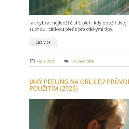
Jak vybrat nejlepší čistič pleti, kdy použít d
suchou i citlivou pleť s praktickými tipy.
Číst více
zář, 6 2025
0 Komentáře
JAKÝ PEELING NA OBLIČEJ? PRŮV
POUŽITÍM (2025)