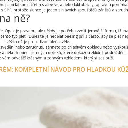
dňujícími látkami, třeba s aloe vera nebo laktobacily, opravdu pomáhaj
s SPF, protože slunce je jeden z hlavních spouštěčů zánětů a zarudnu
k na ně?
e. Opak je pravdou, ale někdy je potřeba zvolit jemnější formu, třeb
to typ pleti. Důležité je nedělat peeling příliš často, aby se pleť nepř
 svěží, což je pro citlivou pleť skvělé.
né svědění nebo zarudnutí, sáhněte po chladivém obkladu nebo vyzkouš
e a několik minut jemných doteků, které dokážou zklidnit podráždění.
ť se vám odvděčí krásným a zdravým vzhledem, který si zaslouží.
KRÉM: KOMPLETNÍ NÁVOD PRO HLADKOU KŮŽ