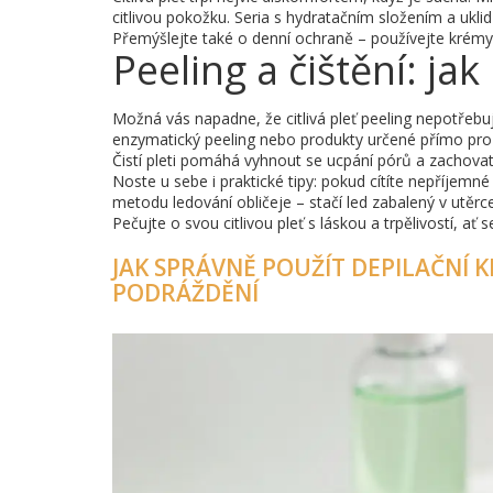
citlivou pokožku. Seria s hydratačním složením a ukli
Přemýšlejte také o denní ochraně – používejte krémy 
Peeling a čištění: ja
Možná vás napadne, že citlivá pleť peeling nepotřebuj
enzymatický peeling nebo produkty určené přímo pro ten
Čistí pleti pomáhá vyhnout se ucpání pórů a zachovat ji
Noste u sebe i praktické tipy: pokud cítíte nepříjem
metodu ledování obličeje – stačí led zabalený v utěrc
Pečujte o svou citlivou pleť s láskou a trpělivostí, a
JAK SPRÁVNĚ POUŽÍT DEPILAČNÍ 
PODRÁŽDĚNÍ