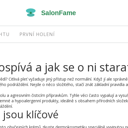
EHTU
PRVNÍ HOLENÍ
rospívá a jak se o ni stara
dí? Citlivá pleť vyžaduje jiný přístup než normální. Když jí ale správně
 podráždění. Nejde o něco složitého, stačí znát základní pravidla a
u a agresivním čisticím přípravkům. Tyhle věci často vypalují a vysuš
 jemné a hypoalergenní produkty, ideálně s obsahem přírodních složek,
áždění.
jsou klíčové
. Místo obyčejných krémů zkuste dermokosmetiku speciálně vyvinutou p