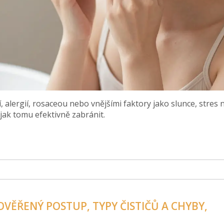
, alergií, rosaceou nebo vnějšími faktory jako slunce, stres
jak tomu efektivně zabránit.
? OVĚŘENÝ POSTUP, TYPY ČISTIČŮ A CHYBY,