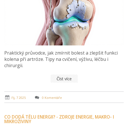
Praktický průvodce, jak zmírnit bolest a zlepšit funkci
kolena při artróze. Tipy na cvičení, výživu, léčbu i
chirurgii.
Číst více
říj, 7 2025
0 Komentáře
CO DODÁ TĚLU ENERGII? - ZDROJE ENERGIE, MAKRO- I
MIKROŽIVINY