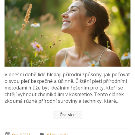
V dnešní době lidé hledají přírodní způsoby, jak pečovat
o svou pleť bezpečně a účinně. Čištění pleti přírodními
metodami může být ideálním řešením pro ty, kteří se
chtějí vyhnout chemikáliím v kosmetice. Tento článek
zkoumá různé přírodní suroviny a techniky, které
mohou pomoci dosáhnout zdravé a zářivé pleti. Nabízí
praktické rady a tipy pro každodenní pleťovou rutinu,
Číst více
které jsou šetrné k životnímu prostředí.
úno, 3 2025
0 Komentáře