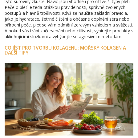
tyto suroviny zkuste. Navíc jsou vhodné i pro citlivější typy pleti.
Péče o pleť je teda otázkou pravidelnosti, správně zvolených
postupů a hlavně trpělivosti. Když se naučíte základní pravidla,
jako je hydratace, šetrné čištění a občasné doplnění séra nebo
přírodní péče, pleť se vám odmění zdravým vzhledem a svěžestí.
A pokud vás trápí začervenání nebo citlivost, vybírejte produkty s
uklidňujícími složkami a vyhýbejte se agresivním metodám.
CO JÍST PRO TVORBU KOLAGENU: MOŘSKÝ KOLAGEN A
DALŠÍ TIPY