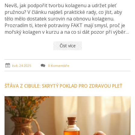
Nevíš, jak podpořit tvorbu kolagenu a udržet pleť
pružnou? V článku najdeš praktické rady, co jíst, aby
tělo mělo dostatek surovin na obnovu kolagenu.
Prozradím ti, které potraviny FAKT mají smysl, proč je
mořský kolagen v kurzu a na co si dát pozor při výběru
doplňků. Přidám i konkrétní tipy na zlepšení jídelníčku,
aby ti pokožka i klouby poděkovaly.
Číst více
kvě, 24 2025
0 Komentáře
ŠŤÁVA Z CIBULE: SKRYTÝ POKLAD PRO ZDRAVOU PLEŤ