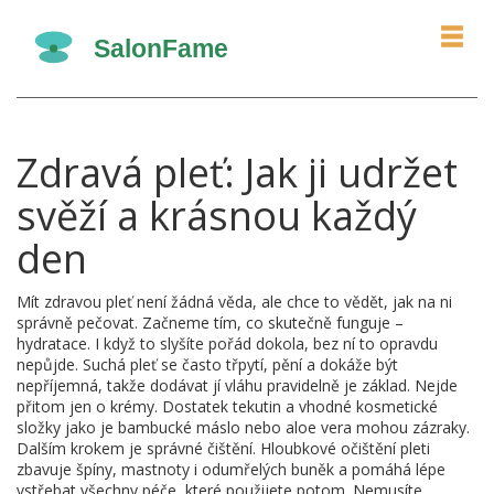
Zdravá pleť: Jak ji udržet
svěží a krásnou každý
den
Mít zdravou pleť není žádná věda, ale chce to vědět, jak na ni
správně pečovat. Začneme tím, co skutečně funguje –
hydratace. I když to slyšíte pořád dokola, bez ní to opravdu
nepůjde. Suchá pleť se často třpytí, pění a dokáže být
nepříjemná, takže dodávat jí vláhu pravidelně je základ. Nejde
přitom jen o krémy. Dostatek tekutin a vhodné kosmetické
složky jako je bambucké máslo nebo aloe vera mohou zázraky.
Dalším krokem je správné čištění. Hloubkové očištění pleti
zbavuje špíny, mastnoty i odumřelých buněk a pomáhá lépe
vstřebat všechny péče, které použijete potom. Nemusíte