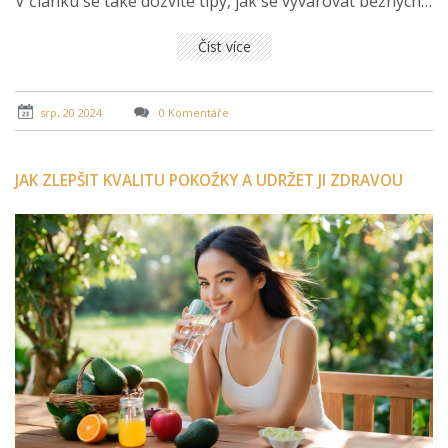
V článku se také dozvíte tipy, jak se vyvarovat běžných
chyb při hydrataci pleti.
Číst více
srp, 20 2024
0 Komentáře
JAK ZLEPŠIT KVALITU POKOŽKY A UDRŽET JI ZDRAVOU