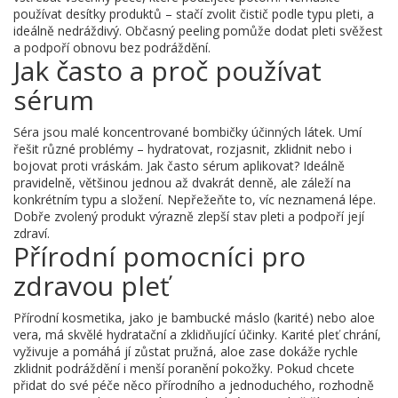
používat desítky produktů – stačí zvolit čistič podle typu pleti, a
ideálně nedráždivý. Občasný peeling pomůže dodat pleti svěžest
a podpoří obnovu bez podráždění.
Jak často a proč používat
sérum
Séra jsou malé koncentrované bombičky účinných látek. Umí
řešit různé problémy – hydratovat, rozjasnit, zklidnit nebo i
bojovat proti vráskám. Jak často sérum aplikovat? Ideálně
pravidelně, většinou jednou až dvakrát denně, ale záleží na
konkrétním typu a složení. Nepřežeňte to, víc neznamená lépe.
Dobře zvolený produkt výrazně zlepší stav pleti a podpoří její
zdraví.
Přírodní pomocníci pro
zdravou pleť
Přírodní kosmetika, jako je bambucké máslo (karité) nebo aloe
vera, má skvělé hydratační a zklidňující účinky. Karité pleť chrání,
vyživuje a pomáhá jí zůstat pružná, aloe zase dokáže rychle
zklidnit podráždění i menší poranění pokožky. Pokud chcete
přidat do své péče něco přírodního a jednoduchého, rozhodně