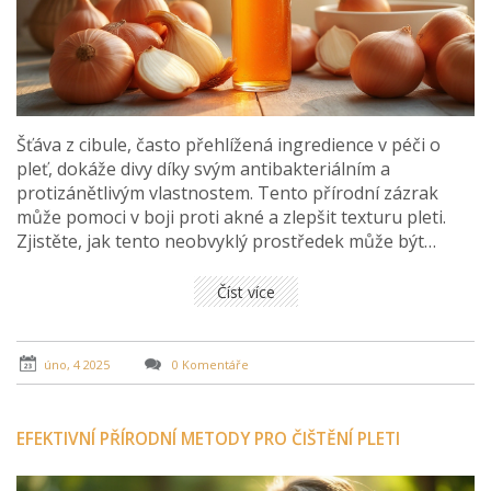
Šťáva z cibule, často přehlížená ingredience v péči o
pleť, dokáže divy díky svým antibakteriálním a
protizánětlivým vlastnostem. Tento přírodní zázrak
může pomoci v boji proti akné a zlepšit texturu pleti.
Zjistěte, jak tento neobvyklý prostředek může být
efektivně využit v každodenní kosmetické rutině.
Připravte se na objevování tipů, jak začlenit šťávu z
Číst více
cibule do vaší péče o pleť. Nechte se překvapit
nečekanými přínosy, které vám cibulová šťáva nabízí.
úno, 4 2025
0 Komentáře
EFEKTIVNÍ PŘÍRODNÍ METODY PRO ČIŠTĚNÍ PLETI