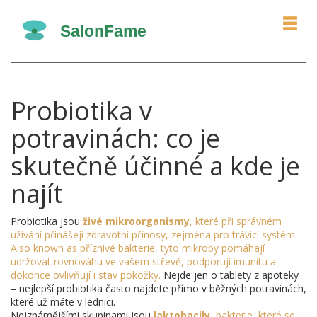
Probiotika v
potravinách: co je
skutečně účinné a kde je
najít
Probiotika jsou
živé mikroorganismy
,
které při správném
užívání přinášejí zdravotní přínosy, zejména pro trávicí systém
.
Also known as
příznivé bakterie
, tyto mikroby pomáhají
udržovat rovnováhu ve vašem střevě, podporují imunitu a
dokonce ovlivňují i stav pokožky.
Nejde jen o tablety z apoteky
– nejlepší probiotika často najdete přímo v běžných potravinách,
které už máte v lednici.
Nejznámějšími skupinami jsou
laktobacily
,
bakterie, které se