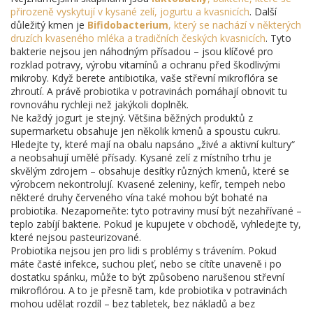
přirozeně vyskytují v kysané zelí, jogurtu a kvasnicích
. Další
důležitý kmen je
Bifidobacterium
,
který se nachází v některých
druzích kvaseného mléka a tradičních českých kvasnicích
. Tyto
bakterie nejsou jen náhodným přísadou – jsou klíčové pro
rozklad potravy, výrobu vitamínů a ochranu před škodlivými
mikroby. Když berete antibiotika, vaše střevní mikroflóra se
zhroutí. A právě probiotika v potravinách pomáhají obnovit tu
rovnováhu rychleji než jakýkoli doplněk.
Ne každý jogurt je stejný. Většina běžných produktů z
supermarketu obsahuje jen několik kmenů a spoustu cukru.
Hledejte ty, které mají na obalu napsáno „živé a aktivní kultury“
a neobsahují umělé přísady. Kysané zelí z místního trhu je
skvělým zdrojem – obsahuje desítky různých kmenů, které se
výrobcem nekontrolují. Kvasené zeleniny, kefír, tempeh nebo
některé druhy červeného vína také mohou být bohaté na
probiotika. Nezapomeňte: tyto potraviny musí být nezahřívané –
teplo zabíjí bakterie. Pokud je kupujete v obchodě, vyhledejte ty,
které nejsou pasteurizované.
Probiotika nejsou jen pro lidi s problémy s trávením. Pokud
máte časté infekce, suchou pleť, nebo se cítíte unaveně i po
dostatku spánku, může to být způsobeno narušenou střevní
mikroflórou. A to je přesně tam, kde probiotika v potravinách
mohou udělat rozdíl – bez tabletek, bez nákladů a bez