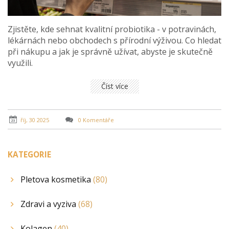
Zjistěte, kde sehnat kvalitní probiotika - v potravinách,
lékárnách nebo obchodech s přírodní výživou. Co hledat
při nákupu a jak je správně užívat, abyste je skutečně
využili.
Číst více
říj, 30 2025
0 Komentáře
KATEGORIE
Pletova kosmetika
(80)
Zdravi a vyziva
(68)
Kolagen
(40)