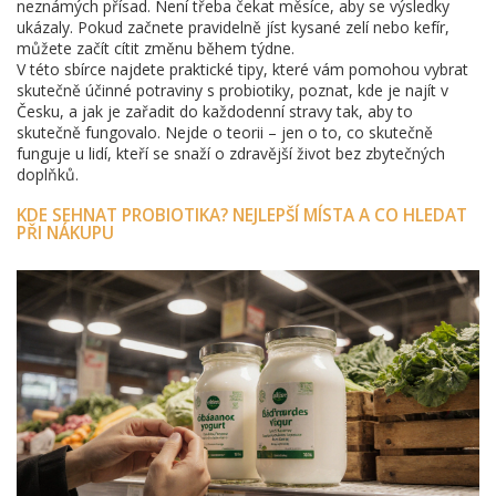
neznámých přísad. Není třeba čekat měsíce, aby se výsledky
ukázaly. Pokud začnete pravidelně jíst kysané zelí nebo kefír,
můžete začít cítit změnu během týdne.
V této sbírce najdete praktické tipy, které vám pomohou vybrat
skutečně účinné potraviny s probiotiky, poznat, kde je najít v
Česku, a jak je zařadit do každodenní stravy tak, aby to
skutečně fungovalo. Nejde o teorii – jen o to, co skutečně
funguje u lidí, kteří se snaží o zdravější život bez zbytečných
doplňků.
KDE SEHNAT PROBIOTIKA? NEJLEPŠÍ MÍSTA A CO HLEDAT
PŘI NÁKUPU