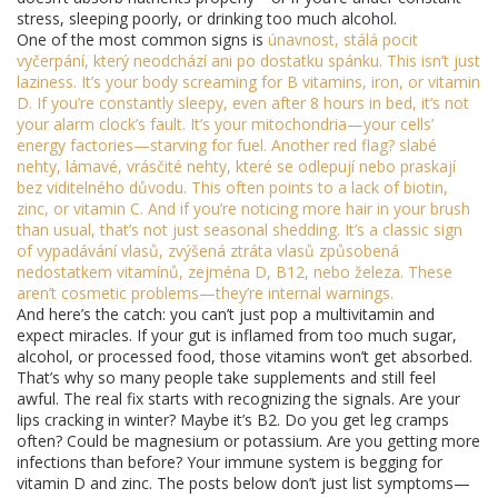
stress, sleeping poorly, or drinking too much alcohol.
One of the most common signs is
únavnost
,
stálá pocit
vyčerpání, který neodchází ani po dostatku spánku
. This isn’t just
laziness. It’s your body screaming for B vitamins, iron, or vitamin
D. If you’re constantly sleepy, even after 8 hours in bed, it’s not
your alarm clock’s fault. It’s your mitochondria—your cells’
energy factories—starving for fuel. Another red flag?
slabé
nehty
,
lámavé, vrásčité nehty, které se odlepují nebo praskají
bez viditelného důvodu
. This often points to a lack of biotin,
zinc, or vitamin C. And if you’re noticing more hair in your brush
than usual, that’s not just seasonal shedding. It’s a classic sign
of
vypadávání vlasů
,
zvýšená ztráta vlasů způsobená
nedostatkem vitamínů, zejména D, B12, nebo železa
. These
aren’t cosmetic problems—they’re internal warnings.
And here’s the catch: you can’t just pop a multivitamin and
expect miracles. If your gut is inflamed from too much sugar,
alcohol, or processed food, those vitamins won’t get absorbed.
That’s why so many people take supplements and still feel
awful. The real fix starts with recognizing the signals. Are your
lips cracking in winter? Maybe it’s B2. Do you get leg cramps
often? Could be magnesium or potassium. Are you getting more
infections than before? Your immune system is begging for
vitamin D and zinc. The posts below don’t just list symptoms—