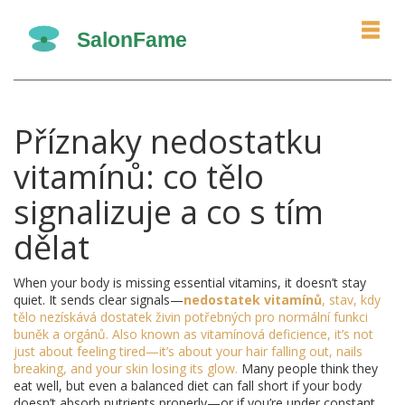
Příznaky nedostatku
vitamínů: co tělo
signalizuje a co s tím
dělat
When your body is missing essential vitamins, it doesn’t stay
quiet. It sends clear signals—
nedostatek vitamínů
,
stav, kdy
tělo nezískává dostatek živin potřebných pro normální funkci
buněk a orgánů
. Also known as
vitamínová deficience
, it’s not
just about feeling tired—it’s about your hair falling out, nails
breaking, and your skin losing its glow.
Many people think they
eat well, but even a balanced diet can fall short if your body
doesn’t absorb nutrients properly—or if you’re under constant