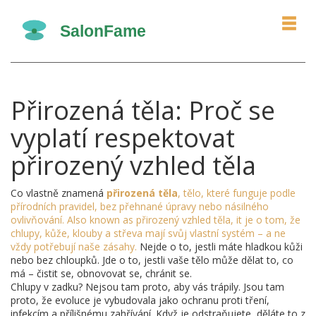
Přirozená těla: Proč se
vyplatí respektovat
přirozený vzhled těla
Co vlastně znamená
přirozená těla
,
tělo, které funguje podle
přírodních pravidel, bez přehnané úpravy nebo násilného
ovlivňování
. Also known as
přirozený vzhled těla
, it je o tom, že
chlupy, kůže, klouby a střeva mají svůj vlastní systém – a ne
vždy potřebují naše zásahy.
Nejde o to, jestli máte hladkou kůži
nebo bez chloupků. Jde o to, jestli vaše tělo může dělat to, co
má – čistit se, obnovovat se, chránit se.
Chlupy v zadku? Nejsou tam proto, aby vás trápily. Jsou tam
proto, že evoluce je vybudovala jako ochranu proti tření,
infekcím a přílišnému zahřívání. Když je odstraňujete, děláte to z