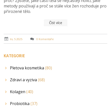
proč? Zjistěte, jaké části těla se nejčastěji holicí, jaké
metody používají a proč se stále více žen rozhoduje pro
přirozené tělo.
Číst více
lis, 5 2025
0 Komentáře
KATEGORIE
Pletova kosmetika
(80)
Zdravi a vyziva
(68)
Kolagen
(40)
Probiotika
(37)