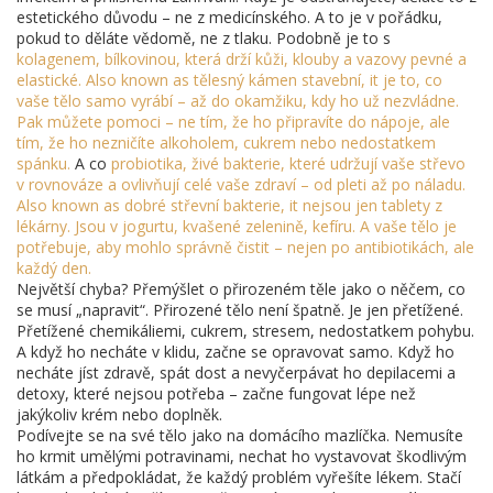
estetického důvodu – ne z medicínského. A to je v pořádku,
pokud to děláte vědomě, ne z tlaku. Podobně je to s
kolagenem
,
bílkovinou, která drží kůži, klouby a vazovy pevné a
elastické
. Also known as
tělesný kámen stavební
, it je to, co
vaše tělo samo vyrábí – až do okamžiku, kdy ho už nezvládne.
Pak můžete pomoci – ne tím, že ho připravíte do nápoje, ale
tím, že ho nezničíte alkoholem, cukrem nebo nedostatkem
spánku.
A co
probiotika
,
živé bakterie, které udržují vaše střevo
v rovnováze a ovlivňují celé vaše zdraví – od pleti až po náladu
.
Also known as
dobré střevní bakterie
, it nejsou jen tablety z
lékárny. Jsou v jogurtu, kvašené zelenině, kefíru. A vaše tělo je
potřebuje, aby mohlo správně čistit – nejen po antibiotikách, ale
každý den.
Největší chyba? Přemýšlet o přirozeném těle jako o něčem, co
se musí „napravit“. Přirozené tělo není špatně. Je jen přetížené.
Přetížené chemikáliemi, cukrem, stresem, nedostatkem pohybu.
A když ho necháte v klidu, začne se opravovat samo. Když ho
necháte jíst zdravě, spát dost a nevyčerpávat ho depilacemi a
detoxy, které nejsou potřeba – začne fungovat lépe než
jakýkoliv krém nebo doplněk.
Podívejte se na své tělo jako na domácího mazlíčka. Nemusíte
ho krmit umělými potravinami, nechat ho vystavovat škodlivým
látkám a předpokládat, že každý problém vyřešíte lékem. Stačí