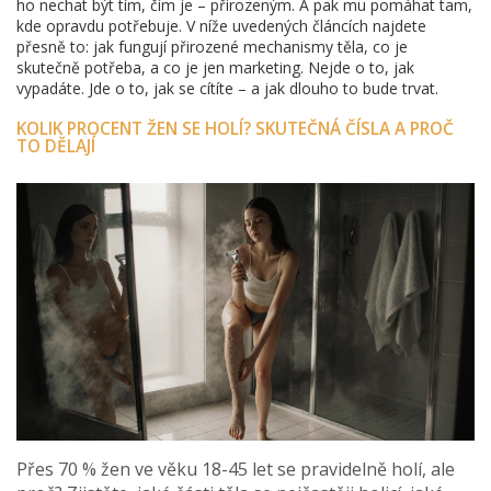
ho nechat být tím, čím je – přirozeným. A pak mu pomáhat tam,
kde opravdu potřebuje. V níže uvedených článcích najdete
přesně to: jak fungují přirozené mechanismy těla, co je
skutečně potřeba, a co je jen marketing. Nejde o to, jak
vypadáte. Jde o to, jak se cítíte – a jak dlouho to bude trvat.
KOLIK PROCENT ŽEN SE HOLÍ? SKUTEČNÁ ČÍSLA A PROČ
TO DĚLAJÍ
Přes 70 % žen ve věku 18-45 let se pravidelně holí, ale