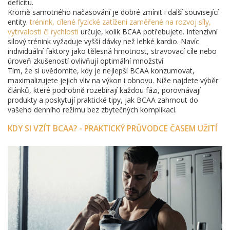
deficitu.
Kromě samotného načasování je dobré zmínit i další související
entity.
trénink
,
cílené fyzické zatížení zaměřené na rozvoj síly,
vytrvalosti či rychlosti
určuje, kolik BCAA potřebujete. Intenzivní
silový trénink vyžaduje vyšší dávky než lehké kardio. Navíc
individuální faktory jako tělesná hmotnost, stravovací cíle nebo
úroveň zkušeností ovlivňují optimální množství.
Tím, že si uvědomíte, kdy je nejlepší BCAA konzumovat,
maximalizujete jejich vliv na výkon i obnovu. Níže najdete výběr
článků, které podrobně rozebírají každou fázi, porovnávají
produkty a poskytují praktické tipy, jak BCAA zahrnout do
vašeho denního režimu bez zbytečných komplikací.
KDY SI VZÍT BCAA? - PRAKTICKÝ PRŮVODCE ČASEM UŽITÍ