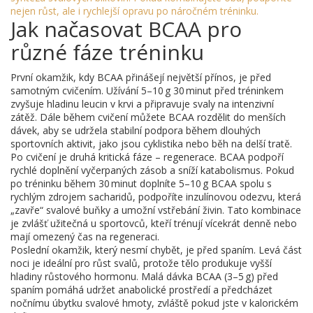
nejen růst, ale i rychlejší opravu po náročném tréninku.
Jak načasovat BCAA pro
různé fáze tréninku
První okamžik, kdy BCAA přinášejí největší přínos, je před
samotným cvičením. Užívání 5–10 g 30 minut před tréninkem
zvyšuje hladinu leucin v krvi a připravuje svaly na intenzivní
zátěž. Dále během cvičení můžete BCAA rozdělit do menších
dávek, aby se udržela stabilní podpora během dlouhých
sportovních aktivit, jako jsou cyklistika nebo běh na delší tratě.
Po cvičení je druhá kritická fáze – regenerace. BCAA podpoří
rychlé doplnění vyčerpaných zásob a sníží katabolismus. Pokud
po tréninku během 30 minut doplníte 5–10 g BCAA spolu s
rychlým zdrojem sacharidů, podpoříte inzulínovou odezvu, která
„zavře“ svalové buňky a umožní vstřebání živin. Tato kombinace
je zvlášť užitečná u sportovců, kteří trénují vícekrát denně nebo
mají omezený čas na regeneraci.
Poslední okamžik, který nesmí chybět, je před spaním. Levá část
noci je ideální pro růst svalů, protože tělo produkuje vyšší
hladiny růstového hormonu. Malá dávka BCAA (3–5 g) před
spaním pomáhá udržet anabolické prostředí a předcházet
nočnímu úbytku svalové hmoty, zvláště pokud jste v kalorickém