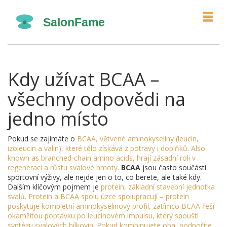
Kdy užívat BCAA –
všechny odpovědi na
jedno místo
Pokud se zajímáte o
BCAA
,
větvené aminokyseliny (leucin,
izoleucin a valin), které tělo získává z potravy i doplňků
. Also
known as
branched‑chain amino acids
, hrají zásadní roli v
regeneraci a růstu svalové hmoty.
BCAA
jsou často součástí
sportovní výživy, ale nejde jen o to, co berete, ale také kdy.
Dalším klíčovým pojmem je
protein
,
základní stavební jednotka
svalů
. Protein a BCAA spolu úzce spolupracují – protein
poskytuje kompletní aminokyselinový profil, zatímco BCAA řeší
okamžitou poptávku po leucinovém impulsu, který spouští
syntézu svalových bílkovin. Pokud kombinujete oba, podpoříte