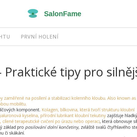
EHTU
PRVNÍ HOLENÍ
 Praktické tipy pro silněj
y zaměřené na posílení a stabilizaci kolenního kloubu
. Also known a
obou mobilitu.
klíčových komponent.
Kolagen
,
bílkovina, která tvoří strukturu kloubní
yaluronová kyselina
,
přírodní lubrikant kloubní tekutiny
zajišťuje hladk
,
cílené terapeutické cvičení po úrazu nebo operaci
, která obnovuje sí
ný základ pro
posilování dolní končetiny
, zvláště svalů čtyřhlavého s
u či skákání.