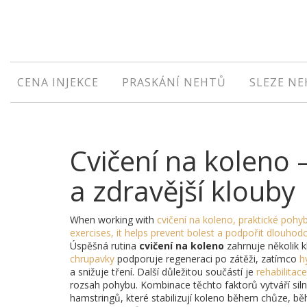
CENA INJEKCE
PRASKÁNÍ NEHTŮ
SLEZE N
Cvičení na koleno –
a zdravější klouby
When working with
cvičení na koleno
,
praktické pohyb
exercises
, it helps prevent bolest a podpořit dlouhod
Úspěšná rutina
cvičení na koleno
zahrnuje několik 
chrupavky
podporuje regeneraci po zátěži, zatímco
h
a snižuje tření. Další důležitou součástí je
rehabilitace
rozsah pohybu. Kombinace těchto faktorů vytváří sil
hamstringů, které stabilizují koleno během chůze, běh