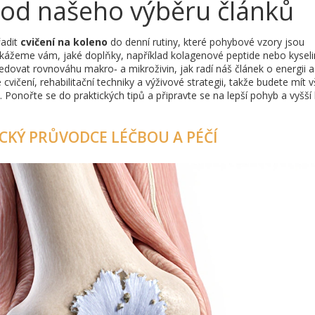
od našeho výběru článků
řadit
cvičení na koleno
do denní rutiny, které pohybové vzory jsou
a. Ukážeme vám, jaké doplňky, například kolagenové peptide nebo kysel
ledovat rovnováhu makro‑ a mikroživin, jak radí náš článek o energii a
 cvičení, rehabilitační techniky a výživové strategii, takže budete mít 
onořte se do praktických tipů a připravte se na lepší pohyb a vyšší 
CKÝ PRŮVODCE LÉČBOU A PÉČÍ