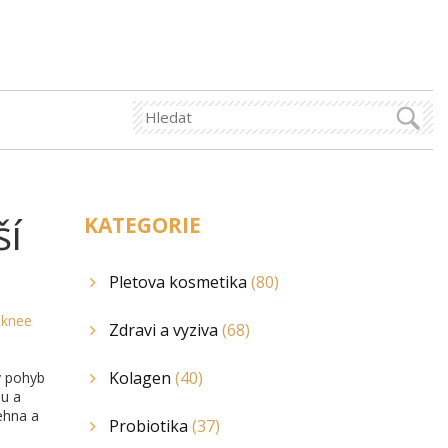
ší
KATEGORIE
Pletova kosmetika
(80)
s
knee
Zdravi a vyziva
(68)
Kolagen
(40)
ý pohyb
lu a
tehna a
Probiotika
(37)