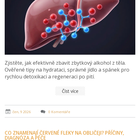
Zjistěte, jak efektivně zbavit zbytkový alkohol z těla.
Ověřené tipy na hydrataci, správné jídlo a spánek pro
rychlou detoxikaci a regeneraci po pití.
Číst více
čen, 9 2026
0 Komentáře
CO ZNAMENAJÍ ČERVENÉ FLEKY NA OBLIČEJI? PŘÍČINY,
DIAGNÓZA A PÉČE