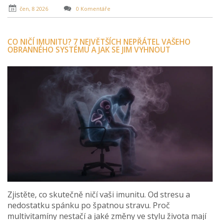
čen, 8 2026
0 Komentáře
CO NIČÍ IMUNITU? 7 NEJVĚTŠÍCH NEPŘÁTEL VAŠEHO
OBRANNÉHO SYSTÉMU A JAK SE JIM VYHNOUT
Zjistěte, co skutečně ničí vaši imunitu. Od stresu a
nedostatku spánku po špatnou stravu. Proč
multivitamíny nestačí a jaké změny ve stylu života mají