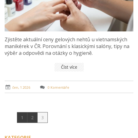
Zjistěte aktuální ceny gelových nehtů u vietnamských
manikérek v ČR. Porovnání s klasickými salóny, tipy na
výběr a odpovědi na otázky o hygieně.
Číst více
čen, 1 2026
0 Komentáře
1
2
3
KATEGORIE