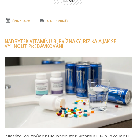
Číst více
čen, 3 2026
0 Komentáře
NADBYTEK VITAMÍNU B: PŘÍZNAKY, RIZIKA A JAK SE
VYHNOUT PŘEDÁVKOVÁNÍ
Zjistěte, co způsobuje nadbytek vitamínu B a jaké jsou