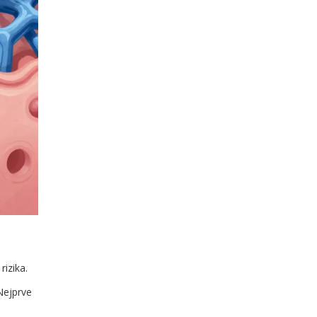
M
rizika.
Nejprve