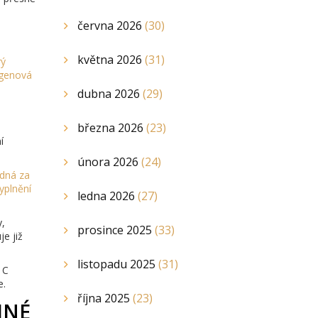
června 2026
(30)
května 2026
(31)
rý
agenová
dubna 2026
(29)
března 2026
(23)
í
února 2026
(24)
ědná za
yplnění
ledna 2026
(27)
y,
prosince 2025
(33)
e již
listopadu 2025
(31)
 C
e.
října 2025
(23)
JNÉ