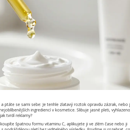
 a ptáte se sami sebe: Je tenhle zlatavý roztok opravdu zázrak, nebo j
ejoblíbenějších ingrediencí v kosmetice. Slibuje jasné pleti, vyhlazen
jak tvrdí reklamy?
 koupíte špatnou formu vitaminu C, aplikujete ji ve zlém čase nebo ji
s podrážděnou pletí bez viditelného výsledku. Pojďme si rozebrat, c