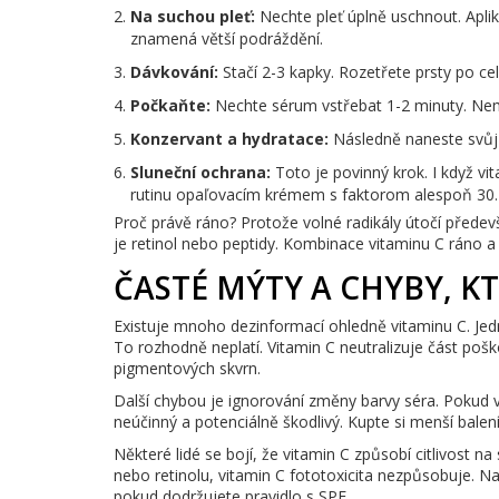
Na suchou pleť:
Nechte pleť úplně uschnout. Aplik
znamená větší podráždění.
Dávkování:
Stačí 2-3 kapky. Rozetřete prsty po cel
Počkaňte:
Nechte sérum vstřebat 1-2 minuty. Nemus
Konzervant a hydratace:
Následně naneste svůj 
Sluneční ochrana:
Toto je povinný krok. I když v
rutinu opaľovacím krémem s faktorom alespoň 30.
Proč právě ráno? Protože volné radikály útočí předev
je retinol nebo peptidy. Kombinace vitaminu C ráno a 
ČASTÉ MÝTY A CHYBY, K
Existuje mnoho dezinformací ohledně vitaminu C. Jed
To rozhodně neplatí. Vitamin C neutralizuje část pošk
pigmentových skvrn.
Další chybou je ignorování změny barvy séra. Pokud 
neúčinný a potenciálně škodlivý. Kupte si menší balení
Některé lidé se bojí, že vitamin C způsobí citlivost n
nebo retinolu, vitamin C fototoxicita nezpůsobuje. Na
pokud dodržujete pravidlo s SPF.