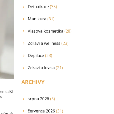
Detoxikace
(35)
Manikura
(31)
Vlasova kosmetika
(28)
Zdravi a wellness
(23)
Depilace
(23)
Zdravi a krasa
(21)
ARCHIVY
en další
ou
srpna 2026
(5)
července 2026
(31)
o přesně