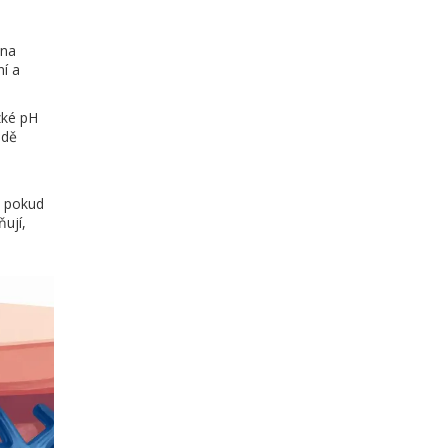
 na
ní a
zké pH
adě
, pokud
ují,