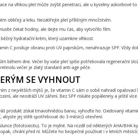
ace na vlhkou pleť může zvýšit penetraci, ale u kyseliny askorbové to
ém obličeji a krku. Nezatířejte pleť přílišným množstvím.
íte čekat hodiny, ale dejte mu čas, aby vytvořilo film.
běžný hydratační krém, který uzamkne vlhkost.
itamin C posiluje obranu proti UV paprskům, nenahrazuje SPF. Vždy d
ším během dne. Večer by vaše pleť spíše potřebovala regenerační slo
retinolu večer je zlatý standard anti-age péče.
TERÝM SE VYHNOUT
ním z největších mýtů je, že vitamin C sám o sobě nahradí opalovací
ození, ale neodráží UV záření. Bez SPF riskáte popáleniny a ještě více
váš produkt získal tmavohnědou barvu, vyhoďte ho. Oxidovaný vitami
, abyste jej stihli spotřebovat do 3 měsíců otevření.
a slunce (fototoxicitu). To je mylné. Na rozdíl od některých AHA/BHA ky
opak, chrání před ní. Můžete ho bezpečně používat i v letních měsícíc