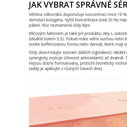
JAK VYBRAT SPRÁVNÉ SÉ
Většina odborníků doporučuje koncentraci mezi 10 % 
stimulaci kolagenu. Vyšší koncentrace (nad 20 %) nepo
pálení. Více neznamená vždy lépe.
Klíčovým faktorem je také pH produktu. Aby L-askorb
(ideálně kolem 3,5). Pokud máte velmi suchou nebo ba
zvolte bufferovanou formu nebo derivát, které mají v
Vždy zkонтrolujte seznam dalších ingrediencí. Ideální
synergicky zvyšuje účinnost antioxidantů až dvakrát
nejsou dobře formulovány, protože teoreticky mohou 
raději je aplikujte v různých časech dne).