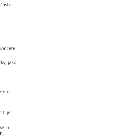
 často
okončete
žky, jako
 krém.
n C je
selin
h,