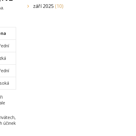
září 2025
(10)
na.
ena
řední
zká
řední
soká
ři
ale
ivátech,
ch účinek