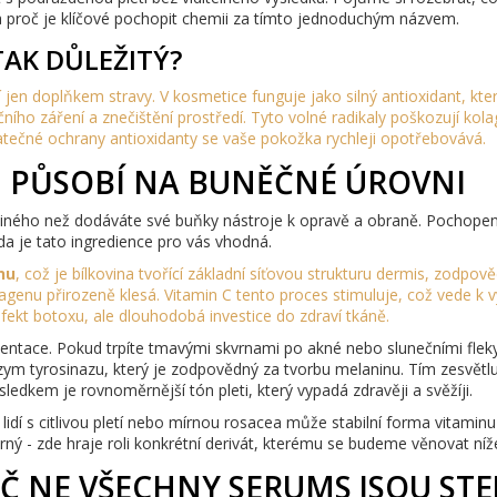
i a proč je klíčové pochopit chemii za tímto jednoduchým názvem.
TAK DŮLEŽITÝ?
í jen doplňkem stravy. V kosmetice funguje jako silný
antioxidant, kte
čního záření a znečištění prostředí
. Tyto volné radikaly poškozují kol
tatečné ochrany antioxidanty se vaše pokožka rychleji opotřebovává.
Ě PŮSOBÍ NA BUNĚČNÉ ÚROVNI
c jiného než dodáváte své buňky nástroje k opravě a obraně. Pochopen
je tato ingredience pro vás vhodná.
nu
, což je
bílkovina tvořící základní síťovou strukturu dermis, zodpov
genu přirozeně klesá. Vitamin C tento proces stimuluje, což vede k v
efekt botoxu, ale dlouhodobá investice do zdraví tkáně.
ntace. Pokud trpíte tmavými skvrnami po akné nebo slunečními flek
zym tyrosinazu, který je zodpovědný za tvorbu melaninu. Tím zesvětluj
sledkem je rovnoměrnější tón pleti, který vypadá zdravěji a svěžíji.
idí s citlivou pletí nebo mírnou rosacea může stabilní forma vitaminu
rný - zde hraje roli konkrétní derivát, kterému se budeme věnovat níž
Č NE VŠECHNY SERUMS JSOU STE