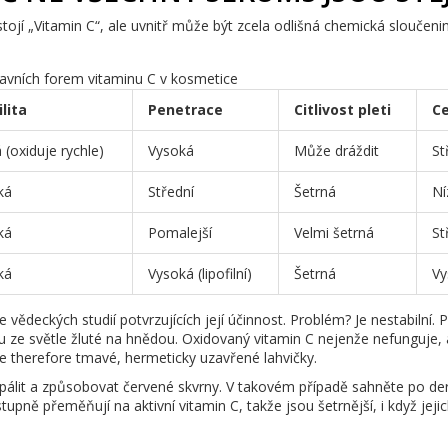
stojí „Vitamin C“, ale uvnitř může být zcela odlišná chemická sloučeni
avních forem vitaminu C v kosmetice
lita
Penetrace
Citlivost pleti
C
 (oxiduje rychle)
Vysoká
Může dráždit
St
ká
Střední
Šetrná
Ní
ká
Pomalejší
Velmi šetrná
St
ká
Vysoká (lipofilní)
Šetrná
Vy
 vědeckých studií potvrzujících její účinnost. Problém? Je nestabilní. P
 ze světle žluté na hnědou. Oxidovaný vitamin C nejenže nefunguje, 
e therefore tmavé, hermeticky uzavřené lahvičky.
 pálit a způsobovat červené skvrny. V takovém případě sahněte po der
upně přeměňují na aktivní vitamin C, takže jsou šetrnější, i když jeji