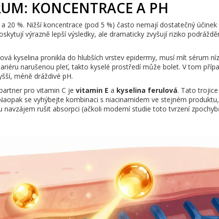
RUM: KONCENTRACE A PH
a 20 %. Nižší koncentrace (pod 5 %) často nemají dostatečný účinek
skytují výrazně lepší výsledky, ale dramaticky zvyšují riziko podráždě
ová kyselina pronikla do hlubších vrstev epidermy, musí mít sérum ní
riéru narušenou pleť, takto kyselé prostředí může bolet. V tom příp
yšší, méně dráždivé pH.
 partner pro vitamin C je
vitamin E
a
kyselina ferulová
. Tato trojice
. Naopak se vyhýbejte kombinaci s niacinamidem ve stejném produktu
navzájem rušit absorpci (ačkoli moderní studie toto tvrzení zpochybň