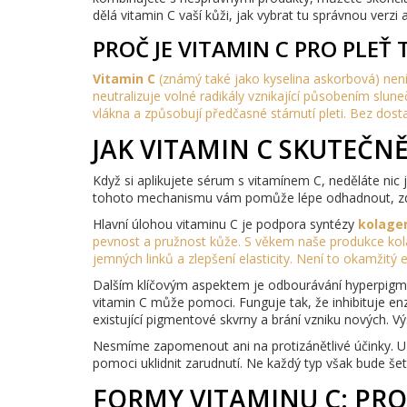
dělá vitamin C vaší kůži, jak vybrat tu správnou verz
PROČ JE VITAMIN C PRO PLEŤ 
Vitamin C
(známý také jako
kyselina askorbová
) nen
neutralizuje volné radikály vznikající působením slune
vlákna a způsobují předčasné stárnutí pleti. Bez dos
JAK VITAMIN C SKUTEČN
Když si aplikujete sérum s vitamínem C, neděláte ni
tohoto mechanismu vám pomůže lépe odhadnout, zda 
Hlavní úlohou vitaminu C je podpora syntézy
kolage
pevnost a pružnost kůže
. S věkem naše produkce kola
jemných linků a zlepšení elasticity. Není to okamžitý 
Dalším klíčovým aspektem je odbourávání hyperpigme
vitamin C může pomoci. Funguje tak, že inhibituje en
existující pigmentové skvrny a brání vzniku nových. Vý
Nesmíme zapomenout ani na protizánětlivé účinky. U l
pomoci uklidnit zarudnutí. Ne každý typ však bude šet
FORMY VITAMINU C: PRO