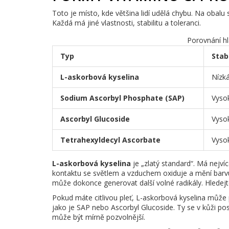
Toto je místo, kde většina lidí udělá chybu. Na obalu 
Každá má jiné vlastnosti, stabilitu a toleranci.
Porovnání hl
Typ
Stabi
L-askorbová kyselina
Nízká
Sodium Ascorbyl Phosphate (SAP)
Vyso
Ascorbyl Glucoside
Vyso
Tetrahexyldecyl Ascorbate
Vyso
L-askorbová kyselina
je „zlatý standard“. Má nejvíce
kontaktu se světlem a vzduchem oxiduje a mění barvu
může dokonce generovat další volné radikály. Hledejt
Pokud máte citlivou pleť, L-askorbová kyselina může
jako je SAP nebo Ascorbyl Glucoside. Ty se v kůži post
může být mírně pozvolnější.