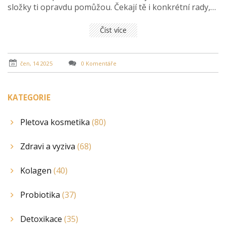
složky ti opravdu pomůžou. Čekají tě i konkrétní rady,
co funguje přímo v běžném životě.
Číst více
čen, 14 2025
0 Komentáře
KATEGORIE
Pletova kosmetika
(80)
Zdravi a vyziva
(68)
Kolagen
(40)
Probiotika
(37)
Detoxikace
(35)