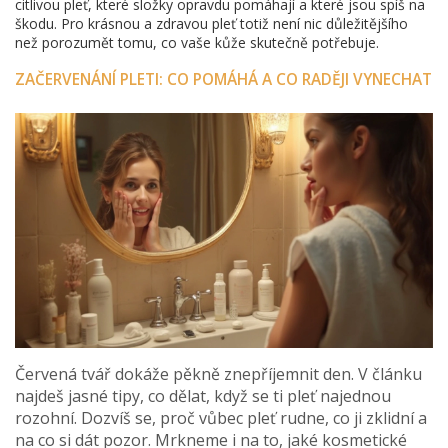
citlivou pleť, které složky opravdu pomáhají a které jsou spíš na
škodu. Pro krásnou a zdravou pleť totiž není nic důležitějšího
než porozumět tomu, co vaše kůže skutečně potřebuje.
ZAČERVENÁNÍ PLETI: CO POMÁHÁ A CO RADĚJI VYNECHAT
Červená tvář dokáže pěkně znepříjemnit den. V článku
najdeš jasné tipy, co dělat, když se ti pleť najednou
rozohní. Dozvíš se, proč vůbec pleť rudne, co ji zklidní a
na co si dát pozor. Mrkneme i na to, jaké kosmetické