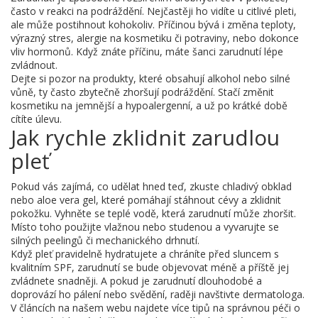
často v reakci na podráždění. Nejčastěji ho vidíte u citlivé pleti,
ale může postihnout kohokoliv. Příčinou bývá i změna teploty,
výrazný stres, alergie na kosmetiku či potraviny, nebo dokonce
vliv hormonů. Když znáte příčinu, máte šanci zarudnutí lépe
zvládnout.
Dejte si pozor na produkty, které obsahují alkohol nebo silné
vůně, ty často zbytečně zhoršují podráždění. Stačí změnit
kosmetiku na jemnější a hypoalergenní, a už po krátké době
cítíte úlevu.
Jak rychle zklidnit zarudlou
pleť
Pokud vás zajímá, co udělat hned teď, zkuste chladivý obklad
nebo aloe vera gel, které pomáhají stáhnout cévy a zklidnit
pokožku. Vyhněte se teplé vodě, která zarudnutí může zhoršit.
Místo toho použijte vlažnou nebo studenou a vyvarujte se
silných peelingů či mechanického drhnutí.
Když pleť pravidelně hydratujete a chráníte před sluncem s
kvalitním SPF, zarudnutí se bude objevovat méně a příště jej
zvládnete snadněji. A pokud je zarudnutí dlouhodobé a
doprovází ho pálení nebo svědění, raději navštivte dermatologa.
V článcích na našem webu najdete více tipů na správnou péči o