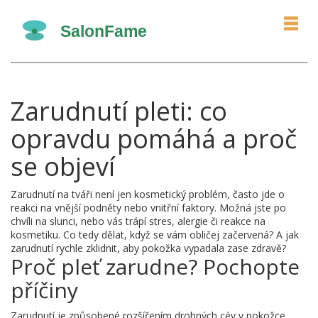
Zarudnutí pleti: co
opravdu pomáhá a proč
se objeví
Zarudnutí na tváři není jen kosmetický problém, často jde o
reakci na vnější podněty nebo vnitřní faktory. Možná jste po
chvíli na slunci, nebo vás trápí stres, alergie či reakce na
kosmetiku. Co tedy dělat, když se vám obličej začervená? A jak
zarudnutí rychle zklidnit, aby pokožka vypadala zase zdravě?
Proč pleť zarudne? Pochopte
příčiny
Zarudnutí je způsobené rozšířením drobných cév v pokožce,