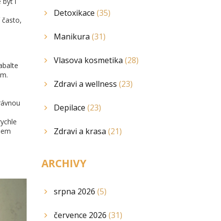
 být i
Detoxikace
(35)
 často,
Manikura
(31)
Vlasova kosmetika
(28)
abalte
ám.
Zdravi a wellness
(23)
právnou
Depilace
(23)
rychle
Zdravi a krasa
(21)
ašem
ARCHIVY
srpna 2026
(5)
července 2026
(31)