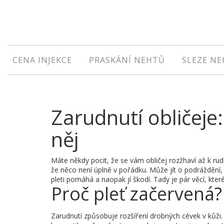
CENA INJEKCE
PRASKÁNÍ NEHTŮ
SLEZE N
Zarudnutí obličeje
něj
Máte někdy pocit, že se vám obličej rozžhaví až k rudo
že něco není úplně v pořádku. Může jít o podráždění, a
pleti pomáhá a naopak jí škodí. Tady je pár věcí, kter
Proč pleť začervená?
Zarudnutí způsobuje rozšíření drobných cévek v kůži.