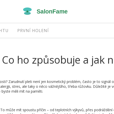
EHTU
PRVNÍ HOLENÍ
: Co ho způsobuje a jak 
sti? Zarudnutí pleti není jen kosmetický problém, často je to signál o
lergii, stres, ale taky o něco vážnějšího, třeba růžovku. Důležité je 
é byste měli mít na paměti.
 To může mít spoustu příčin – od teplotních výkyvů, přes podráždění