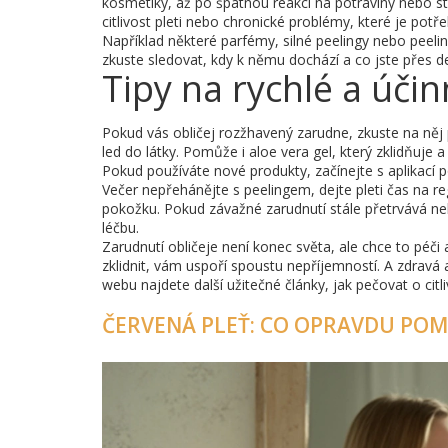
kosmetiky, až po špatnou reakci na potraviny nebo st
citlivost pleti nebo chronické problémy, které je pot
Například některé parfémy, silné peelingy nebo peel
zkuste sledovat, kdy k němu dochází a co jste přes de
Tipy na rychlé a účin
Pokud vás obličej rozžhavený zarudne, zkuste na něj p
led do látky. Pomůže i aloe vera gel, který zklidňuje
Pokud používáte nové produkty, začínejte s aplikací p
Večer nepřehánějte s peelingem, dejte pleti čas na r
pokožku. Pokud závažné zarudnutí stále přetrvává neb
léčbu.
Zarudnutí obličeje není konec světa, ale chce to péči a
zklidnit, vám uspoří spoustu nepříjemností. A zdravá 
webu najdete další užitečné články, jak pečovat o citl
ČERVENÁ PLEŤ: CO OPRAVDU PO