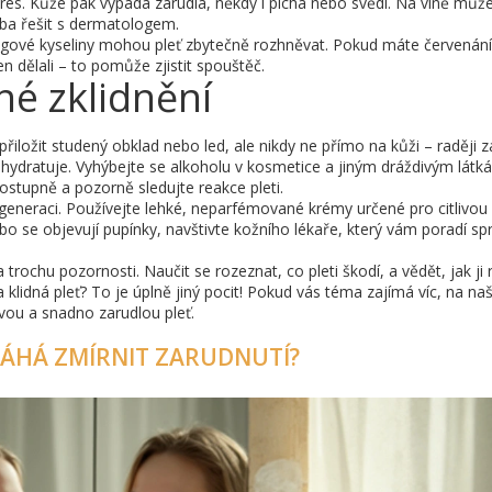
res. Kůže pak vypadá zarudlá, někdy i píchá nebo svědí. Na vině může
řeba řešit s dermatologem.
ingové kyseliny mohou pleť zbytečně rozhněvat. Pokud máte červenání
n dělali – to pomůže zjistit spouštěč.
né zklidnění
řiložit studený obklad nebo led, ale nikdy ne přímo na kůži – raději z
 a hydratuje. Vyhýbejte se alkoholu v kosmetice a jiným dráždivým látk
ostupně a pozorně sledujte reakce pleti.
egeneraci. Používejte lehké, neparfémované krémy určené pro citlivou
o se objevují pupínky, navštivte kožního lékaře, který vám poradí s
 trochu pozornosti. Naučit se rozeznat, co pleti škodí, a vědět, jak ji 
a klidná pleť? To je úplně jiný pocit! Pokud vás téma zajímá víc, na n
ivou a snadno zarudlou pleť.
MÁHÁ ZMÍRNIT ZARUDNUTÍ?