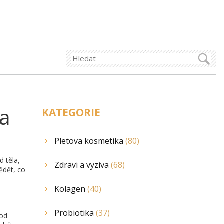
na
KATEGORIE
Pletova kosmetika
(80)
d těla,
Zdravi a vyziva
(68)
vědět, co
Kolagen
(40)
Probiotika
(37)
 od