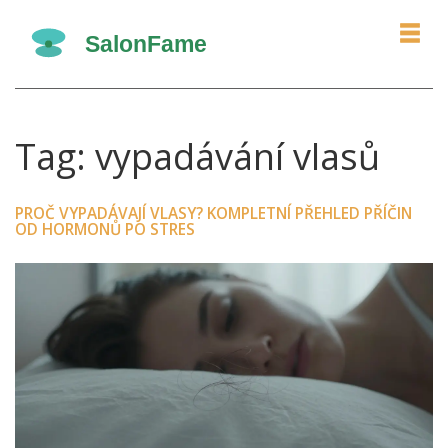
Tag: vypadávání vlasů
PROČ VYPADÁVAJÍ VLASY? KOMPLETNÍ PŘEHLED PŘÍČIN
OD HORMONŮ PO STRES