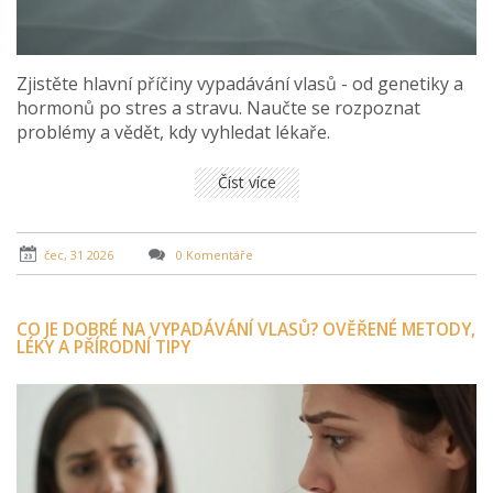
Zjistěte hlavní příčiny vypadávání vlasů - od genetiky a
hormonů po stres a stravu. Naučte se rozpoznat
problémy a vědět, kdy vyhledat lékaře.
Číst více
čec, 31 2026
0 Komentáře
CO JE DOBRÉ NA VYPADÁVÁNÍ VLASŮ? OVĚŘENÉ METODY,
LÉKY A PŘÍRODNÍ TIPY