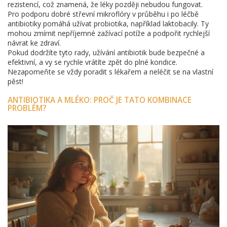
rezistencí, což znamená, že léky později nebudou fungovat.
Pro podporu dobré střevní mikroflóry v průběhu i po léčbě
antibiotiky pomáhá užívat probiotika, například laktobacily. Ty
mohou zmírnit nepříjemné zažívací potíže a podpořit rychlejší
návrat ke zdraví.
Pokud dodržíte tyto rady, užívání antibiotik bude bezpečné a
efektivní, a vy se rychle vrátíte zpět do plné kondice.
Nezapomeňte se vždy poradit s lékařem a neléčit se na vlastní
pěst!
ANTIBIOTIKA A MLÉKO: PROČ JE TATO KOMBINACE
PROBLÉM?