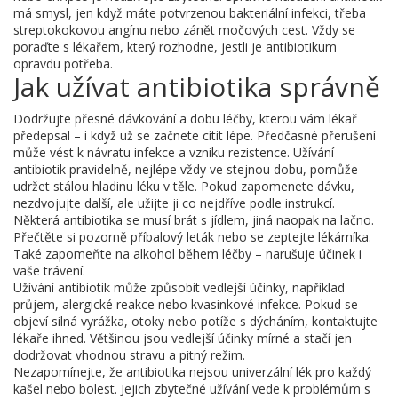
má smysl, jen když máte potvrzenou bakteriální infekci, třeba
streptokokovou angínu nebo zánět močových cest. Vždy se
poraďte s lékařem, který rozhodne, jestli je antibiotikum
opravdu potřeba.
Jak užívat antibiotika správně
Dodržujte přesné dávkování a dobu léčby, kterou vám lékař
předepsal – i když už se začnete cítit lépe. Předčasné přerušení
může vést k návratu infekce a vzniku rezistence. Užívání
antibiotik pravidelně, nejlépe vždy ve stejnou dobu, pomůže
udržet stálou hladinu léku v těle. Pokud zapomenete dávku,
nezdvojujte další, ale užijte ji co nejdříve podle instrukcí.
Některá antibiotika se musí brát s jídlem, jiná naopak na lačno.
Přečtěte si pozorně příbalový leták nebo se zeptejte lékárníka.
Také zapomeňte na alkohol během léčby – narušuje účinek i
vaše trávení.
Užívání antibiotik může způsobit vedlejší účinky, například
průjem, alergické reakce nebo kvasinkové infekce. Pokud se
objeví silná vyrážka, otoky nebo potíže s dýcháním, kontaktujte
lékaře ihned. Většinou jsou vedlejší účinky mírné a stačí jen
dodržovat vhodnou stravu a pitný režim.
Nezapomínejte, že antibiotika nejsou univerzální lék pro každý
kašel nebo bolest. Jejich zbytečné užívání vede k problémům s