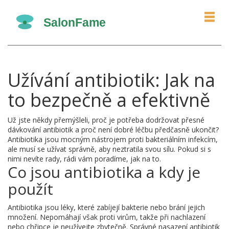
Užívání antibiotik: Jak na
to bezpečně a efektivně
Už jste někdy přemýšleli, proč je potřeba dodržovat přesné
dávkování antibiotik a proč není dobré léčbu předčasně ukončit?
Antibiotika jsou mocným nástrojem proti bakteriálním infekcím,
ale musí se užívat správně, aby neztratila svou sílu. Pokud si s
nimi nevíte rady, rádi vám poradíme, jak na to.
Co jsou antibiotika a kdy je
použít
Antibiotika jsou léky, které zabíjejí bakterie nebo brání jejich
množení. Nepomáhají však proti virům, takže při nachlazení
nebo chřipce je neužívejte zbytečně. Správné nasazení antibiotik