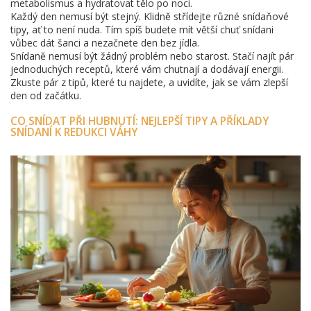
metabolismus a hydratovat tělo po noci.
Každý den nemusí být stejný. Klidně střídejte různé snídaňové
tipy, ať to není nuda. Tím spíš budete mít větší chuť snídani
vůbec dát šanci a nezačnete den bez jídla.
Snídaně nemusí být žádný problém nebo starost. Stačí najít pár
jednoduchých receptů, které vám chutnají a dodávají energii.
Zkuste pár z tipů, které tu najdete, a uvidíte, jak se vám zlepší
den od začátku.
CO SNÍDAT PŘI HUBNUTÍ: NEJLEPŠÍ TIPY A PŘÍKLADY
SNÍDANÍ K REDUKCI VÁHY