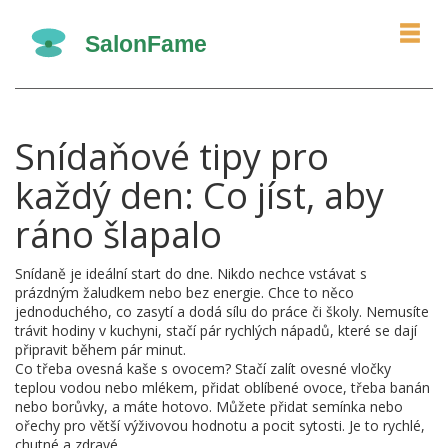
Snídaňové tipy pro
každý den: Co jíst, aby
ráno šlapalo
Snídaně je ideální start do dne. Nikdo nechce vstávat s
prázdným žaludkem nebo bez energie. Chce to něco
jednoduchého, co zasytí a dodá sílu do práce či školy. Nemusíte
trávit hodiny v kuchyni, stačí pár rychlých nápadů, které se dají
připravit během pár minut.
Co třeba ovesná kaše s ovocem? Stačí zalít ovesné vločky
teplou vodou nebo mlékem, přidat oblíbené ovoce, třeba banán
nebo borůvky, a máte hotovo. Můžete přidat semínka nebo
ořechy pro větší výživovou hodnotu a pocit sytosti. Je to rychlé,
chutné a zdravé.