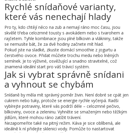
Rychlé snídaňové varianty,
které vás nenechají hlady
Pro ty, kdo chtějí něco na zub a nemají ráno moc času, jsou
skvělé třeba celozrnné tousty s avokádem nebo s tvarohem a
rajčetem. Tyhle kombinace jsou plné bílkovin a vlákniny, takže
se nemusíte bát, že za dvě hodiny začnete mít hlad.
Pokud jste na sladké, zkuste domácí smoothie z jogurtu a
čerstvého ovoce. Přidat můžete trochu medu nebo lněných
semínek. Je to výživné, osvěžující a snadno stravitelné, což
znamená ideální start pro váš trávicí systém.
Jak si vybrat správně snídani
a vyhnout se chybám
Snídaně by měla mít správný poměr živin. Není dobré se cpát jen
cukrem nebo tuky, protože se energie rychle vyčerpá. Radši
vybírejte potraviny, které vás podrží déle – celozrnné pečivo,
bílkoviny, ovoce a zeleninu. Vyhněte se smaženým nebo těžkým
jídlům, které mohou ráno zatížit trávení.
Nezapomeňte také na pitný režim. Káva je sice oblíbená, ale
ideálně k ní přidejte sklenici vody. Pomůže to nastartovat