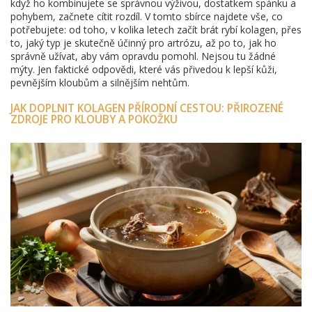
když ho kombinujete se správnou výživou, dostatkem spánku a
pohybem, začnete cítit rozdíl. V tomto sbírce najdete vše, co
potřebujete: od toho, v kolika letech začít brát rybí kolagen, přes
to, jaký typ je skutečně účinný pro artrózu, až po to, jak ho
správně užívat, aby vám opravdu pomohl. Nejsou tu žádné
mýty. Jen faktické odpovědi, které vás přivedou k lepší kůži,
pevnějším kloubům a silnějším nehtům.
JAK DOPLNIT KOLAGEN PŘÍRODNÍ CESTOU: PŘIROZENÉ
ZDROJE PRO KLOUBY A POKOŽKU