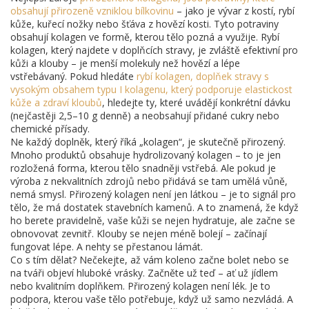
obsahují přirozeně vzniklou bílkovinu
– jako je vývar z kostí, rybí
kůže, kuřecí nožky nebo šťáva z hovězí kosti. Tyto potraviny
obsahují kolagen ve formě, kterou tělo pozná a využije. Rybí
kolagen, který najdete v doplňcích stravy, je zvláště efektivní pro
kůži a klouby – je menší molekuly než hovězí a lépe
vstřebávaný. Pokud hledáte
rybí kolagen
,
doplňek stravy s
vysokým obsahem typu I kolagenu, který podporuje elastickost
kůže a zdraví kloubů
, hledejte ty, které uvádějí konkrétní dávku
(nejčastěji 2,5–10 g denně) a neobsahují přidané cukry nebo
chemické přísady.
Ne každý doplněk, který říká „kolagen“, je skutečně přirozený.
Mnoho produktů obsahuje hydrolizovaný kolagen – to je jen
rozložená forma, kterou tělo snadněji vstřebá. Ale pokud je
výroba z nekvalitních zdrojů nebo přidává se tam umělá vůně,
nemá smysl. Přirozený kolagen není jen látkou – je to signál pro
tělo, že má dostatek stavebních kamenů. A to znamená, že když
ho berete pravidelně, vaše kůži se nejen hydratuje, ale začne se
obnovovat zevnitř. Klouby se nejen méně bolejí – začínají
fungovat lépe. A nehty se přestanou lámát.
Co s tím dělat? Nečekejte, až vám koleno začne bolet nebo se
na tváři objeví hluboké vrásky. Začněte už teď – ať už jídlem
nebo kvalitním doplňkem. Přirozený kolagen není lék. Je to
podpora, kterou vaše tělo potřebuje, když už samo nezvládá. A