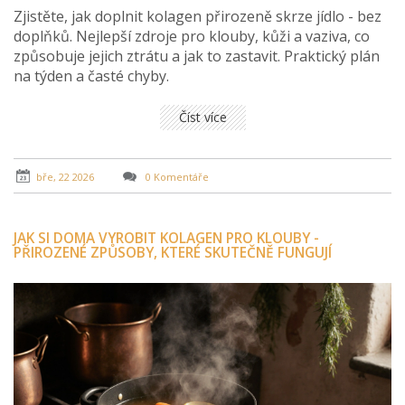
Zjistěte, jak doplnit kolagen přirozeně skrze jídlo - bez
doplňků. Nejlepší zdroje pro klouby, kůži a vaziva, co
způsobuje jejich ztrátu a jak to zastavit. Praktický plán
na týden a časté chyby.
Číst více
bře, 22 2026
0 Komentáře
JAK SI DOMA VYROBIT KOLAGEN PRO KLOUBY -
PŘIROZENÉ ZPŮSOBY, KTERÉ SKUTEČNĚ FUNGUJÍ