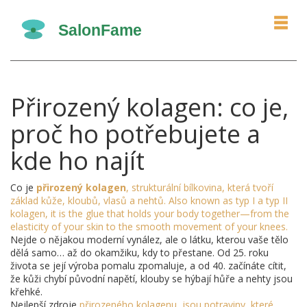
Přirozený kolagen: co je,
proč ho potřebujete a
kde ho najít
Co je
přirozený kolagen
,
strukturální bílkovina, která tvoří
základ kůže, kloubů, vlasů a nehtů
. Also known as
typ I a typ II
kolagen
, it is the glue that holds your body together—from the
elasticity of your skin to the smooth movement of your knees.
Nejde o nějakou moderní vynález, ale o látku, kterou vaše tělo
dělá samo… až do okamžiku, kdy to přestane. Od 25. roku
života se její výroba pomalu zpomaluje, a od 40. začínáte cítit,
že kůži chybí původní napětí, klouby se hýbají hůře a nehty jsou
křehké.
Nejlepší zdroje
přirozeného kolagenu
,
jsou potraviny, které