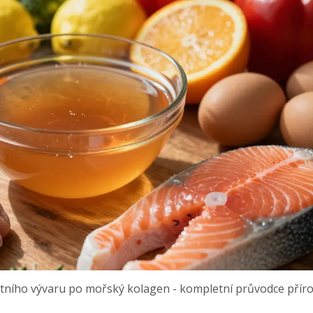
stního vývaru po mořský kolagen - kompletní průvodce přír