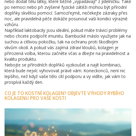
nebo dodat tělu látky, které běžně „vypadávají“ z jídelníčku. Také
po nemoci nebo při zvýšené fyzické zátěži mohou být přírodní
doplňky skvělou pomocí. Samozřejmě, nečekejte zázraky přes
noc, ale pravidelná péče dokáže posunout vaši kondici výrazně
vzhůru.
Například laktobacily jsou ideální, pokud máte trávicí problémy
nebo chcete podpořit imunitu. Bambucké máslo využijete jak na
suchou a citlivou pokožku, tak na ochranu proti škodlivým
vlivům okolí. A pokud vás zajímá zdraví kloubů, kolagen je
přirozená volba, kterou začněte včas a dbejte na pravidelnost a
kvalitu produktu.
Nebojte se přírodních doplňků vyzkoušet a najít kombinaci,
která bude nejvíc vyhovovat právě vám. Koneckonců, není nic
lepšího, než když vaše tělo cítí podporu a vy vidíte, jak vám to
prospívá každý den.
CO JE TO KOSTNÍ KOLAGEN? OBJEVTE VÝHODY RYBÍHO
KOLAGENU PRO VAŠE KOSTI