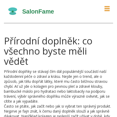
Přírodní doplněk: co
všechno byste měli
vědět
Přírodní doplňky se stávají čím dál populárnější součástí naší
každodenní péče o zdraví a krásu. Nejde jen o trend, ale o
způsob, jak tělu dopřát látky, které mu často běžnou stravou
chybí. Ať už jde o kolagen pro pevnou pleť a zdravé klouby,
bambucké máslo pro hydrataci nebo laktobacily na podporu
trávení, výběr správného doplňku může výrazně ovlivnit, jak se
cítíte a jak vypadáte.
Často se ptáte, jak začít nebo jak si vybrat ten správný produkt.
Nejprve je fajn znát, k čemu daný doplněk slouží a jak správně
dávkovat. Například kolagen je nejlepší začít užívat v době, kdy