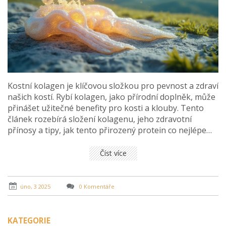
Kostní kolagen je klíčovou složkou pro pevnost a zdraví
našich kostí. Rybí kolagen, jako přírodní doplněk, může
přinášet užitečné benefity pro kosti a klouby. Tento
článek rozebírá složení kolagenu, jeho zdravotní
přínosy a tipy, jak tento přirozený protein co nejlépe
zařadit do jídelníčku. Objevte, jak může rybí kolagen
podpořit vaši kosterní soustavu a dát vaším kostem
Číst více
novou sílu a pružnost.
úno, 3 2025
0 Komentáře
KATEGORIE