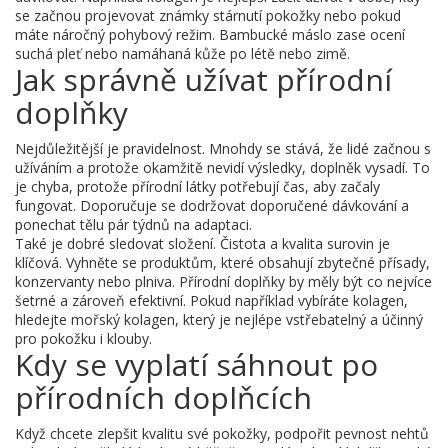
se začnou projevovat známky stárnutí pokožky nebo pokud
máte náročný pohybový režim. Bambucké máslo zase ocení
suchá pleť nebo namáhaná kůže po létě nebo zimě.
Jak správně užívat přírodní
doplňky
Nejdůležitější je pravidelnost. Mnohdy se stává, že lidé začnou s
užíváním a protože okamžitě nevidí výsledky, doplněk vysadí. To
je chyba, protože přírodní látky potřebují čas, aby začaly
fungovat. Doporučuje se dodržovat doporučené dávkování a
ponechat tělu pár týdnů na adaptaci.
Také je dobré sledovat složení. Čistota a kvalita surovin je
klíčová. Vyhněte se produktům, které obsahují zbytečné přísady,
konzervanty nebo plniva. Přírodní doplňky by měly být co nejvíce
šetrné a zároveň efektivní. Pokud například vybíráte kolagen,
hledejte mořský kolagen, který je nejlépe vstřebatelný a účinný
pro pokožku i klouby.
Kdy se vyplatí sáhnout po
přírodních doplňcích
Když chcete zlepšit kvalitu své pokožky, podpořit pevnost nehtů