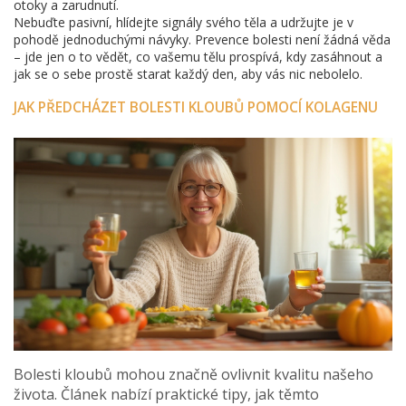
otoky a zarudnutí.
Nebuďte pasivní, hlídejte signály svého těla a udržujte je v
pohodě jednoduchými návyky. Prevence bolesti není žádná věda
– jde jen o to vědět, co vašemu tělu prospívá, kdy zasáhnout a
jak se o sebe prostě starat každý den, aby vás nic nebolelo.
JAK PŘEDCHÁZET BOLESTI KLOUBŮ POMOCÍ KOLAGENU
Bolesti kloubů mohou značně ovlivnit kvalitu našeho
života. Článek nabízí praktické tipy, jak těmto