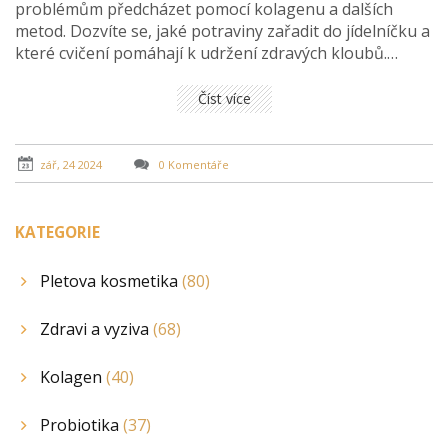
problémům předcházet pomocí kolagenu a dalších
metod. Dozvíte se, jaké potraviny zařadit do jídelníčku a
které cvičení pomáhají k udržení zdravých kloubů.
Součástí jsou i rady, kdy je vhodné vyhledat odbornou
pomoc.
Číst více
zář, 24 2024
0 Komentáře
KATEGORIE
Pletova kosmetika
(80)
Zdravi a vyziva
(68)
Kolagen
(40)
Probiotika
(37)