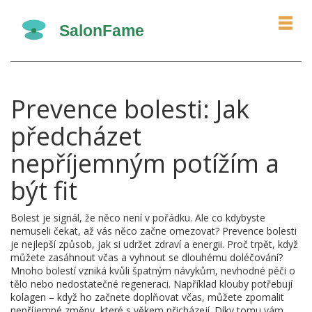
Prevence bolesti: Jak
předcházet
nepříjemným potížím a
být fit
Bolest je signál, že něco není v pořádku. Ale co kdybyste
nemuseli čekat, až vás něco začne omezovat? Prevence bolesti
je nejlepší způsob, jak si udržet zdraví a energii. Proč trpět, když
můžete zasáhnout včas a vyhnout se dlouhému doléčování?
Mnoho bolestí vzniká kvůli špatným návykům, nevhodné péči o
tělo nebo nedostatečné regeneraci. Například klouby potřebují
kolagen – když ho začnete doplňovat včas, můžete zpomalit
nepříjemné změny, které s věkem přicházejí. Díky tomu vám