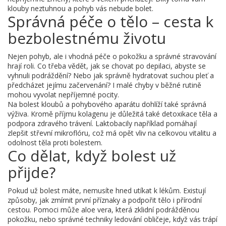
klouby neztuhnou a pohyb vás nebude bolet.
Správná péče o tělo – cesta k
bezbolestnému životu
Nejen pohyb, ale i vhodná péče o pokožku a správné stravování
hrají roli. Co třeba vědět, jak se chovat po depilaci, abyste se
vyhnuli podráždění? Nebo jak správně hydratovat suchou pleť a
předcházet jejímu začervenání? I malé chyby v běžné rutině
mohou vyvolat nepříjemné pocity.
Na bolest kloubů a pohybového aparátu dohlíží také správná
výživa. Kromě příjmu kolagenu je důležitá také detoxikace těla a
podpora zdravého trávení. Laktobacily například pomáhají
zlepšit střevní mikroflóru, což má opět vliv na celkovou vitalitu a
odolnost těla proti bolestem.
Co dělat, když bolest už
přijde?
Pokud už bolest máte, nemusíte hned utíkat k lékům. Existují
způsoby, jak zmírnit první příznaky a podpořit tělo i přírodní
cestou. Pomoci může aloe vera, která zklidní podrážděnou
pokožku, nebo správné techniky ledování obličeje, když vás trápí