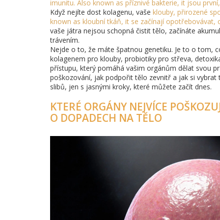
imunitu
. Also known as
příznivé bakterie
, it
jsou první
Když nejíte dost kolagenu, vaše
klouby
,
přirozené spo
known as
kloubní tkáň
, it
se začínají opotřebovávat,
vaše játra nejsou schopná čistit tělo, začínáte akumu
trávením.
Nejde o to, že máte špatnou genetiku. Je to o tom, 
kolagenem pro klouby, probiotiky pro střeva, detoxika
přístupu, který pomáhá vašim orgánům dělat svou prác
poškozování, jak podpořit tělo zevnitř a jak si vybr
slibů, jen s jasnými kroky, které můžete začít dnes.
KTERÉ ORGÁNY NEJVÍCE POŠKOZU
O DOPADECH NA TĚLO