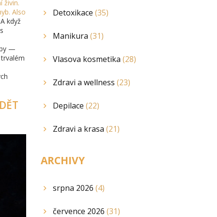
 živin
.
hyb
. Also
Detoxikace
(35)
A když
 s
Manikura
(31)
oby —
 trvalém
Vlasova kosmetika
(28)
ých
Zdravi a wellness
(23)
ĚDĚT
Depilace
(22)
Zdravi a krasa
(21)
ARCHIVY
srpna 2026
(4)
července 2026
(31)