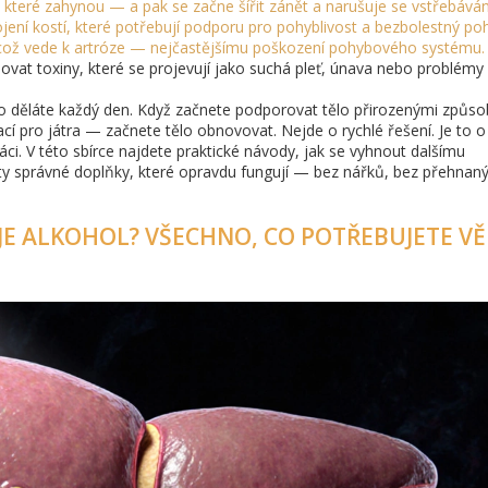
, které zahynou — a pak se začne šířit zánět a narušuje se vstřebávání
jení kostí, které potřebují podporu pro pohyblivost a bezbolestný po
 což vede k artróze — nejčastějšímu poškození pohybového systému
.
lovat toxiny, které se projevují jako suchá pleť, únava nebo problémy
co děláte každý den. Když začnete podporovat tělo přirozenými způs
cí pro játra — začnete tělo obnovovat. Nejde o rychlé řešení. Je to o
i. V této sbírce najdete praktické návody, jak se vyhnout dalšímu
at ty správné doplňky, které opravdu fungují — bez nářků, bez přehnan
JE ALKOHOL? VŠECHNO, CO POTŘEBUJETE V