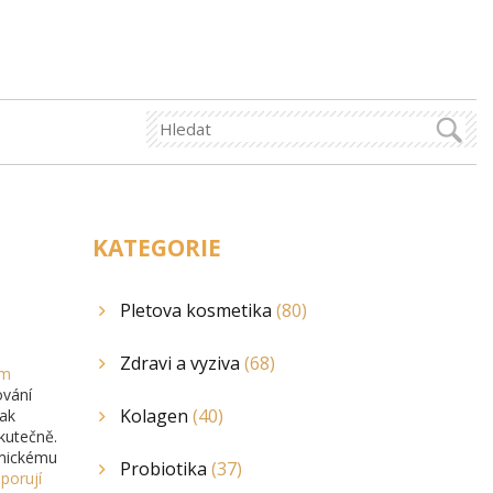
KATEGORIE
Pletova kosmetika
(80)
Zdravi a vyziva
(68)
em
ování
Kolagen
(40)
tak
skutečně.
emickému
Probiotika
(37)
dporují