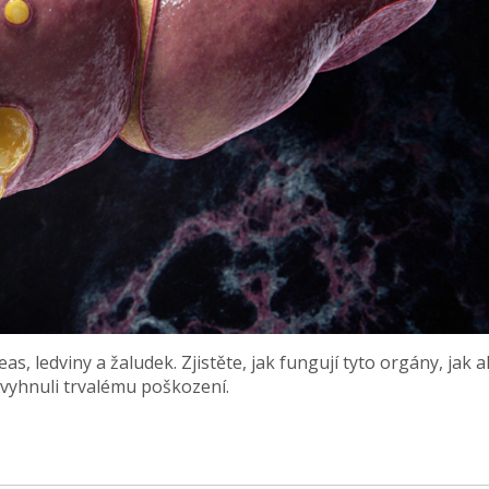
s, ledviny a žaludek. Zjistěte, jak fungují tyto orgány, jak 
e vyhnuli trvalému poškození.