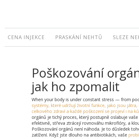
CENA INJEKCE
PRASKÁNÍ NEHTŮ
SLEZE N
Poškozování orgánů
jak ho zpomalit
When your body is under constant stress — from poor
systémy, které udržují životní funkce, jako jsou játra,
celkového zdraví a každé poškození se projeví i na ků
orgánů je tichý proces, který postupně oslabuje vaše tě
efektivně, střeva ztrácejí rovnováhu mikroflóry, a kl
Poškozování orgánů není náhoda. Je to důsledek toho,
zatížení. Když jste dlouho na antibiotikách, vaše
probi