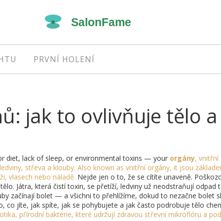
EHTU
PRVNÍ HOLENÍ
: jak to ovlivňuje tělo a
 diet, lack of sleep, or environmental toxins — your
orgány
,
vnitřní
 ledviny, střeva a klouby
. Also known as
vnitřní orgány
, it
jsou základ
ži, vlasech nebo náladě
.
Nejde jen o to, že se cítíte unaveně. Poškoz
lo. Játra, která čistí toxin, se přetíží, ledviny už neodstraňují odpad 
ouby začínají bolet — a všichni to přehlížíme, dokud to nezačne bolet 
 co jíte, jak spíte, jak se pohybujete a jak často podrobuje tělo ch
otika
,
přírodní bakterie, které udržují zdravou střevní mikroflóru a po