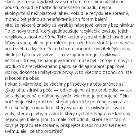
klam. Jejich ekologickost závisí na tom, co s nimi uděláte po
použití. Pokud je házíte do směsného odpadu, nejsou
ekologičtější než plastová lahev. Pokud je recyklujete správně,
mohou být jednou z nejefektivnějších forem balení.
Víte, že některé značky už vyrábějí nápojové kartony bez hliníku?
To je nový trend, který zjednodušuje recyklaci a zvyšuje jejich
recyklovatelnost na 90 %. Tyto kartony jsou vhodné hlavně pro
šťávy a vodu, ale ne pro mléko, protože hliník slouží jako bariéra
proti světlu a kyslíku. Pokud chcete podpořit udržitelnější volbu,
hledejte tyto nové verze — a nezapomeňte je recyklovat.
Většina lidí neví, že nápojový karton může být i zdrojem nových
produktů: z recyklovaného papíru se dělají krabice, papírové
vložky, dokonce i nábytkové prvky. A to všechno z toho, co jste
si koupili na oběd.
Pokud si všimnete, že všechny příspěvky na této stránce se
týkají těla, zdraví a péče — od kolagenu až po probiotika — tak
se tady nejedná o náhodný výběr. Všechno je propojené. Tělo
potřebuje čisté prostředí stejně jako kůže potřebuje hydrataci.
A co se děje s odpadem, který vyhazujete, ovlivňuje i kvalitu
vody, kterou pijete, a vzduch, který dýcháte. Nápojové kartony
nejsou jen balení. Jsou to malé rozhodnutí, která se sčítají. A
když je zpracujete správně, přispějete k lepšímu zdraví nejen
svému, ale i celého prostředí.