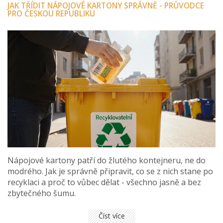
JAK TŘÍDIT NÁPOJOVÉ KARTONY SPRÁVNĚ - PRŮVODCE
PRO ČESKOU REPUBLIKU
Nápojové kartony patří do žlutého kontejneru, ne do
modrého. Jak je správně připravit, co se z nich stane po
recyklaci a proč to vůbec dělat - všechno jasně a bez
zbytečného šumu.
Číst více