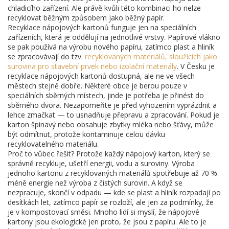
chladicího zařízení. Ale právě kvůli této kombinaci ho nelze
recyklovat běžným způsobem jako běžný papír.
Recyklace nápojových kartonů funguje jen na speciálních
zařízeních, která je oddělují na jednotlivé vrstvy. Papírové vlákno
se pak používá na výrobu nového papíru, zatímco plast a hliník
se zpracovávají do tzv.
recyklovaných materiálů
,
sloužících jako
surovina pro stavební prvek nebo izolační materiály
. V Česku je
recyklace nápojových kartonů dostupná, ale ne ve všech
městech stejně dobře. Některé obce je berou pouze v
speciálních sběrných místech, jinde je potřeba je přinést do
sběrného dvora. Nezapomeňte je před vyhozením vyprázdnit a
lehce zmačkat — to usnadňuje přepravu a zpracování. Pokud je
karton špinavý nebo obsahuje zbytky mléka nebo šťávy, může
být odmítnut, protože kontaminuje celou dávku
recyklovatelného materiálu.
Proč to vůbec řešit? Protože každý nápojový karton, který se
správně recykluje, ušetří energii, vodu a suroviny. Výroba
jednoho kartonu z recyklovaných materiálů spotřebuje až 70 %
méně energie než výroba z čistých surovin. A když se
nezpracuje, skončí v odpadu — kde se plast a hliník rozpadají po
desítkách let, zatímco papír se rozloží, ale jen za podmínky, že
je v kompostovací směsi. Mnoho lidí si myslí, že nápojové
kartony jsou ekologické jen proto, že jsou z papíru. Ale to je