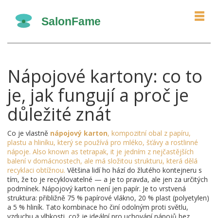
Nápojové kartony: co to
je, jak fungují a proč je
důležité znát
Co je vlastně
nápojový karton
,
kompozitní obal z papíru,
plastu a hliníku, který se používá pro mléko, šťávy a rostlinné
nápoje
. Also known as
tetrapak
, it je jedním z nejčastějších
balení v domácnostech, ale má složitou strukturu, která dělá
recyklaci obtížnou.
Většina lidí ho hází do žlutého kontejneru s
tím, že to je recyklovatelné — a je to pravda, ale jen za určitých
podmínek. Nápojový karton není jen papír. Je to vrstvená
struktura: přibližně 75 % papírové vlákno, 20 % plast (polyetylen)
a 5 % hliník. Tato kombinace ho činí odolným proti světlu,
vzduchu a vlhkosti, což je ideální pro uchování nápojů bez