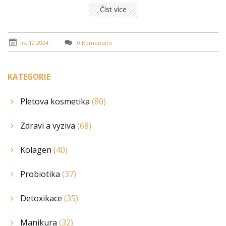
Taktéž poskytujeme praktické tipy pro jak správně
Číst více
skladovat vaše oblíbené kosmetické produkty.
lis, 12 2024
0 Komentáře
KATEGORIE
Pletova kosmetika
(80)
Zdravi a vyziva
(68)
Kolagen
(40)
Probiotika
(37)
Detoxikace
(35)
Manikura
(32)