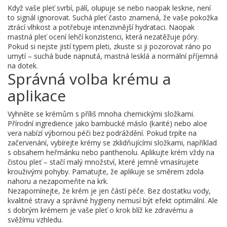
Když vaše pleť svrbí, pálí, olupuje se nebo naopak leskne, není
to signál ignorovat. Suchá pleť často znamená, že vaše pokožka
ztrácí vlhkost a potřebuje intenzivnější hydrataci. Naopak
mastná pleť ocení lehčí konzistenci, která nezatěžuje póry.
Pokud si nejste jistí typem pleti, zkuste si ji pozorovat ráno po
umytí – suchá bude napnutá, mastná lesklá a normální příjemná
na dotek.
Správná volba krému a
aplikace
Vyhněte se krémům s příliš mnoha chemickými složkami.
Přírodní ingredience jako bambucké máslo (karité) nebo aloe
vera nabízí výbornou péči bez podráždění. Pokud trpíte na
začervenání, vybírejte krémy se zklidňujícími složkami, například
s obsahem heřmánku nebo panthenolu. Aplikujte krém vždy na
čistou pleť – stačí malý množství, které jemně vmasírujete
krouživými pohyby. Pamatujte, že aplikuje se směrem zdola
nahoru a nezapomeňte na krk.
Nezapomínejte, že krém je jen částí péče. Bez dostatku vody,
kvalitné stravy a správné hygieny nemusí být efekt optimální. Ale
s dobrým krémem je vaše pleť o krok blíž ke zdravému a
svěžímu vzhledu.