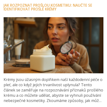
JAK ROZPOZNAT PROŠLOU KOSMETIKU: NAUČTE SE
IDENTIFIKOVAT PROŠLÉ KRÉMY
Krémy jsou úžasným doplňkem naší každodenní péče o
pleť, ale co když jejich trvanlivost uplynula? Tento
článek se zaměřuje na rozpoznávání příznaků prošlého
krému a co můžete udělat, abyste se vyhnuli používání
nebezpečné kosmetiky. Zkoumáme způsoby, jak může
opotřebení ovlivnit účinnost a bezpečnost krémů.