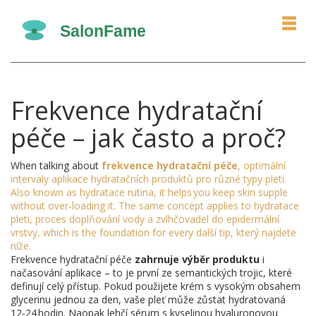
Frekvence hydratační
péče – jak často a proč?
When talking about
frekvence hydratační péče
,
optimální
intervaly aplikace hydratačních produktů pro různé typy pleti
.
Also known as
hydratace rutina
, it helps you keep skin supple
without over‑loading it. The same concept applies to
hydratace
pleti
,
proces doplňování vody a zvlhčovadel do epidermální
vrstvy
, which is the foundation for every další tip, který najdete
níže.
Frekvence hydratační péče
zahrnuje výběr produktu
i
načasování aplikace – to je první ze semantických trojic, které
definují celý přístup. Pokud použijete krém s vysokým obsahem
glycerinu jednou za den, vaše pleť může zůstat hydratovaná
12‑24 hodin. Naopak lehčí sérum s kyselinou hyaluronovou