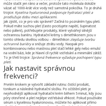
může stačit jen ráno a večer, protože tato molekula dokáže
vázat až 1000‑krát více vody než samotná pokožka. To je druhá
trojice:
Kyselina hyaluronová podporuje hydrataci pleti a
prodlužuje dobu mezi aplikacemi
.
Jak zjistit, co je pro vás správné? Začíná to poznáním typu pleti.
Pokud máte suchou pleť (často pociťujete napětí, šupinatost
nebo pálení), potřebujete produkty, které vytvářejí silnější
ochrannou bariéru. Hydratační krémy s dimethikonem jsou v
tomto ohledu skvělou volbou – dimethikon
zlepšuje tvorbu
ochranné bariéry
a snižuje ztrátu vody. Naopak pro
kombinovanou nebo mastnou pleť stačí lehké gely nebo emulsí
na vodní bázi, kde je hlavní cíl rychlé vstřebání a minimální zátěž.
To je třetí trojice:
Správná frekvence vyžaduje pochopení typu
pleti
.
Jak nastavit správnou
frekvenci?
Prvním krokem je vytvořit základní rutinu: čistící produkt,
tonikum a následně hydratační složku. Po očištění pleti je
nejvhodnější aplikovat hydratační krém během 5 minut, kdy jsou
póry otevřené a pleť nejlépe vstřebává vlhkost. Pokud používáte
sérum s kyselinou hyaluronovou, můžete ho aplikovat přímo