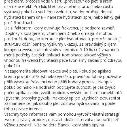
před krém, protože vodu v séru „převážou“ do pleti a krém
uzamkne efekt. Pro lidi, kteří pravidelně sportují nebo často
vystavují pokožku suchému vzduchu, se doporučuje doplnit
hydrataci během dne – naneste hydratační sprej nebo lehký gel
po 2‑3 hodinách.
Další faktorem, který ovlivňuje frekvenci, je podpora zevnitř.
Doplňky s kolagenem, vitamínem D nebo omega‑3 mohou
prodloužit dobu, po kterou je pleť hydratovaná, protože posilují
strukturu kožní bariéry. Výzkumy ukazují, že pravidelný příjem
kolagenu zvyšuje obsah vody v dermis o 5‑10 %, což znamená
méně potřeby častých aplikací. Kombinace takové výživy s
vhodnou frekvencí hydratační péče tvorí silný základ pro zdravou
pokožku.
Nezapomeňte sledovat reakce své pleti. Pokud po aplikaci
krému pocítíte těžkost nebo vyrážku, pravděpodobně používáte
příliš vysokou frekvenci nebo příliš bohatý produkt. Naopak,
pokud po několika hodinách pociťujete suchost, je čas zvýšit
počet aplikací nebo zvolit produkt s vyšším podílem humektantů
(glycerin, propylenglykol). Praktický tip: po 2 týdnech zkoušení si
zaznamenejte, jak dlouho pleť zůstává hydratovaná, a podle
toho upravte interval.
Všechny tyto informace vám pomohou vytvořit vlastní strategii:
zvolte správný produkt, nastavit ideální interval a podpořit pleť
výživou zevnitř. Níže najdete článek, který sbírá tipy na