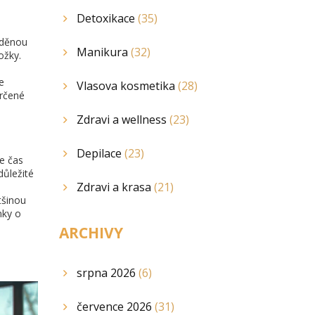
Detoxikace
(35)
žděnou
Manikura
(32)
ožky.
e
Vlasova kosmetika
(28)
určené
Zdravi a wellness
(23)
Depilace
(23)
je čas
důležité
Zdravi a krasa
(21)
tšinou
nky o
ARCHIVY
srpna 2026
(6)
července 2026
(31)