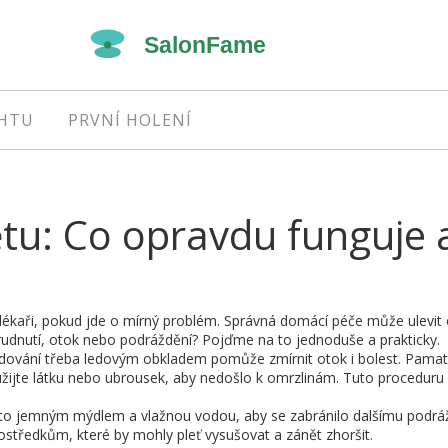
EHTU
PRVNÍ HOLENÍ
tu: Co opravdu funguje 
 lékaři, pokud jde o mírný problém. Správná domácí péče může ulevit
 zarudnutí, otok nebo podráždění? Pojďme na to jednoduše a prakticky.
 Ledování třeba ledovým obkladem pomůže zmírnit otok i bolest. Pamat
užijte látku nebo ubrousek, aby nedošlo k omrzlinám. Tuto proceduru
ísto jemným mýdlem a vlažnou vodou, aby se zabránilo dalšímu podrá
rostředkům, které by mohly pleť vysušovat a zánět zhoršit.