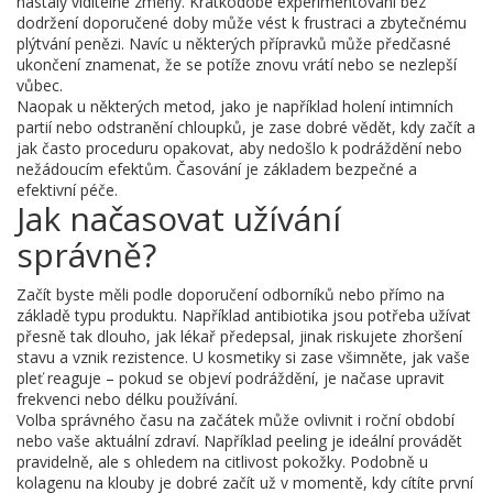
nastaly viditelné změny. Krátkodobé experimentování bez
dodržení doporučené doby může vést k frustraci a zbytečnému
plýtvání penězi. Navíc u některých přípravků může předčasné
ukončení znamenat, že se potíže znovu vrátí nebo se nezlepší
vůbec.
Naopak u některých metod, jako je například holení intimních
partií nebo odstranění chloupků, je zase dobré vědět, kdy začít a
jak často proceduru opakovat, aby nedošlo k podráždění nebo
nežádoucím efektům. Časování je základem bezpečné a
efektivní péče.
Jak načasovat užívání
správně?
Začít byste měli podle doporučení odborníků nebo přímo na
základě typu produktu. Například antibiotika jsou potřeba užívat
přesně tak dlouho, jak lékař předepsal, jinak riskujete zhoršení
stavu a vznik rezistence. U kosmetiky si zase všimněte, jak vaše
pleť reaguje – pokud se objeví podráždění, je načase upravit
frekvenci nebo délku používání.
Volba správného času na začátek může ovlivnit i roční období
nebo vaše aktuální zdraví. Například peeling je ideální provádět
pravidelně, ale s ohledem na citlivost pokožky. Podobně u
kolagenu na klouby je dobré začít už v momentě, kdy cítíte první