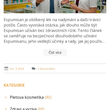
Espumisan je oblíbený lék na nadýmání a další trávicí
potíže. Často vyvstává otázka, jak dlouho může být
Espumisan užíván bez zdravotních rizik. Tento článek
se zaměřuje na bezpečnost dlouhodobého užívání
Espumisanu, jeho vedlejší účinky a rady, jak jej používat
co nejefektivněji.
Číst více
čec, 9 2024
0 Komentáře
KATEGORIE
Pletova kosmetika
(80)
Zdravi a vyziva
(68)