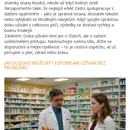
známky únavy kloubů, nikoliv až když bolesti zesílí.
Nezapomeňte také, že nejlepší efekt často spolupracuje s
dalšími opatřeními – jako je správná strava, dostatek tekutin
nebo vyhýbání se škodlivým návykům. Když spojíte správnou
dobu užívání s celkovou péčí, výsledky se dostaví rychleji a
budou trvalejší.
Závěrem: Doba užívání není jen o číslech, ale o vašem
uvědomělém přístupu. Naslouchejte svému tělu, držte se
doporučení a mějte trpělivost – to je cesta k úspěchu, ať už
pečujete o pleť, zdraví nebo krásu.
JAK DLOUHO MŮŽE BÝT ESPUMISAN UŽÍVÁN BEZ
PROBLÉMŮ