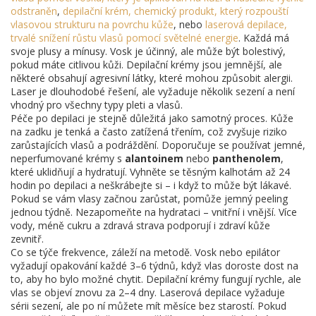
odstraněn
,
depilační krém
,
chemický produkt, který rozpouští
vlasovou strukturu na povrchu kůže
, nebo
laserová depilace
,
trvalé snížení růstu vlasů pomocí světelné energie
. Každá má
svoje plusy a mínusy. Vosk je účinný, ale může být bolestivý,
pokud máte citlivou kůži. Depilační krémy jsou jemnější, ale
některé obsahují agresivní látky, které mohou způsobit alergii.
Laser je dlouhodobé řešení, ale vyžaduje několik sezení a není
vhodný pro všechny typy pleti a vlasů.
Péče po depilaci je stejně důležitá jako samotný proces. Kůže
na zadku je tenká a často zatížená třením, což zvyšuje riziko
zarůstajících vlasů a podráždění. Doporučuje se používat jemné,
neperfumované krémy s
alantoinem
nebo
panthenolem
,
které uklidňují a hydratují. Vyhněte se těsným kalhotám až 24
hodin po depilaci a neškrábejte si – i když to může být lákavé.
Pokud se vám vlasy začnou zarůstat, pomůže jemný peeling
jednou týdně. Nezapomeňte na hydrataci – vnitřní i vnější. Více
vody, méně cukru a zdravá strava podporují i zdraví kůže
zevnitř.
Co se týče frekvence, záleží na metodě. Vosk nebo epilátor
vyžadují opakování každé 3–6 týdnů, když vlas doroste dost na
to, aby ho bylo možné chytit. Depilační krémy fungují rychle, ale
vlas se objeví znovu za 2–4 dny. Laserová depilace vyžaduje
sérii sezení, ale po ní můžete mít měsíce bez starostí. Pokud