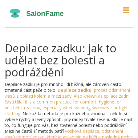
Depilace zadku: jak to
udělat bez bolesti a
podráždění
Depilace zadku je pro mnoho lidí běžná, ale zároveň často
zmatená část péče o tělo.
Depilace zadku
,
proces odstranění
vlasů z oblasti kolem a mezi zády
. Also known as
epilace zadní
části těla
, it is a common practice for comfort, hygiene, or
aesthetic reasons, especially when wearing swimwear or tight
clothing.
Ne každá metoda je pro každého vhodná – někdo si
vybere rychlý a levný způsob, jiný raději trvalé řešení. Klíč je najít
to, co funguje pro vás, bez zbytečné bolesti nebo podráždění.
Mezi nejčastější metody patří
vosková depilace
,
odstranění
vlasů pomocí vosku, který je aplikován na kůži a následně rychle