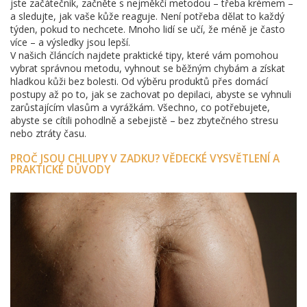
jste začátečník, začněte s nejměkčí metodou – třeba krémem –
a sledujte, jak vaše kůže reaguje. Není potřeba dělat to každý
týden, pokud to nechcete. Mnoho lidí se učí, že méně je často
více – a výsledky jsou lepší.
V našich článcích najdete praktické tipy, které vám pomohou
vybrat správnou metodu, vyhnout se běžným chybám a získat
hladkou kůži bez bolesti. Od výběru produktů přes domácí
postupy až po to, jak se zachovat po depilaci, abyste se vyhnuli
zarůstajícím vlasům a vyrážkám. Všechno, co potřebujete,
abyste se cítili pohodlně a sebejistě – bez zbytečného stresu
nebo ztráty času.
PROČ JSOU CHLUPY V ZADKU? VĚDECKÉ VYSVĚTLENÍ A
PRAKTICKÉ DŮVODY