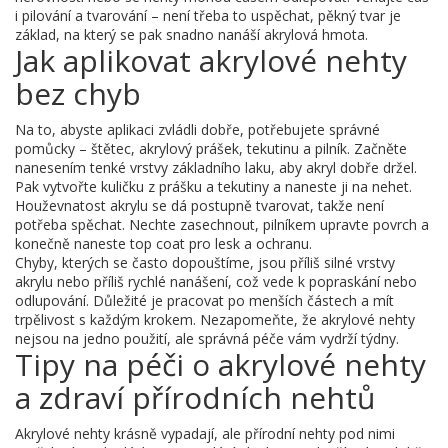
i pilování a tvarování – není třeba to uspěchat, pěkný tvar je
základ, na který se pak snadno nanáší akrylová hmota.
Jak aplikovat akrylové nehty
bez chyb
Na to, abyste aplikaci zvládli dobře, potřebujete správné
pomůcky – štětec, akrylový prášek, tekutinu a pilník. Začněte
nanesením tenké vrstvy základního laku, aby akryl dobře držel.
Pak vytvořte kuličku z prášku a tekutiny a naneste ji na nehet.
Houževnatost akrylu se dá postupně tvarovat, takže není
potřeba spěchat. Nechte zasechnout, pilníkem upravte povrch a
konečně naneste top coat pro lesk a ochranu.
Chyby, kterých se často dopouštíme, jsou příliš silné vrstvy
akrylu nebo příliš rychlé nanášení, což vede k popraskání nebo
odlupování. Důležité je pracovat po menších částech a mít
trpělivost s každým krokem. Nezapomeňte, že akrylové nehty
nejsou na jedno použití, ale správná péče vám vydrží týdny.
Tipy na péči o akrylové nehty
a zdraví přírodních nehtů
Akrylové nehty krásně vypadají, ale přírodní nehty pod nimi