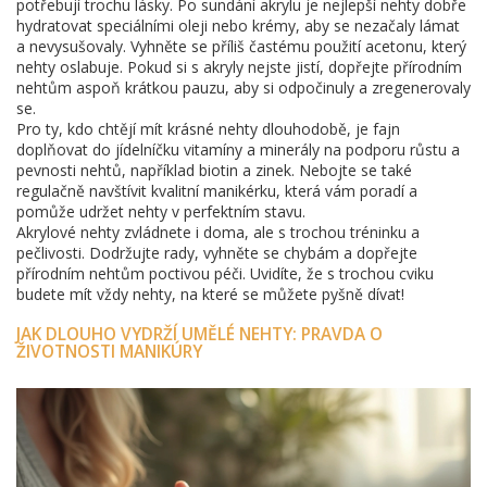
potřebují trochu lásky. Po sundání akrylu je nejlepší nehty dobře
hydratovat speciálními oleji nebo krémy, aby se nezačaly lámat
a nevysušovaly. Vyhněte se příliš častému použití acetonu, který
nehty oslabuje. Pokud si s akryly nejste jistí, dopřejte přírodním
nehtům aspoň krátkou pauzu, aby si odpočinuly a zregenerovaly
se.
Pro ty, kdo chtějí mít krásné nehty dlouhodobě, je fajn
doplňovat do jídelníčku vitamíny a minerály na podporu růstu a
pevnosti nehtů, například biotin a zinek. Nebojte se také
regulačně navštívit kvalitní manikérku, která vám poradí a
pomůže udržet nehty v perfektním stavu.
Akrylové nehty zvládnete i doma, ale s trochou tréninku a
pečlivosti. Dodržujte rady, vyhněte se chybám a dopřejte
přírodním nehtům poctivou péči. Uvidíte, že s trochou cviku
budete mít vždy nehty, na které se můžete pyšně dívat!
JAK DLOUHO VYDRŽÍ UMĚLÉ NEHTY: PRAVDA O
ŽIVOTNOSTI MANIKÚRY