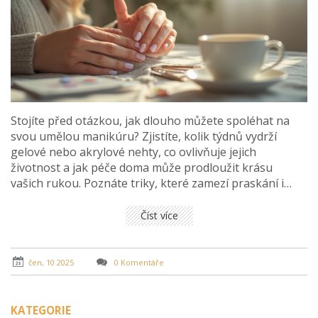
Stojíte před otázkou, jak dlouho můžete spoléhat na
svou umělou manikúru? Zjistíte, kolik týdnů vydrží
gelové nebo akrylové nehty, co ovlivňuje jejich
životnost a jak péče doma může prodloužit krásu
vašich rukou. Poznáte triky, které zamezí praskání i
odlupování. Dostanete tipy, jak poznat, že je čas na
nový set nebo opravu. Praktické rady pro všechny, kdo
Číst více
si chtějí užít krásné nehty bez nepříjemných
překvapení.
čen, 10 2025
0 Komentáře
KATEGORIE