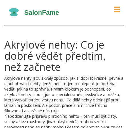
Akrylové nehty: Co je
dobré vědět předtím,
než začnete
Akrylové nehty jsou skvělý způsob, jak si dopřát krásné, pevné a
dlouhotrvající nehty. Jenže není to jen o nalepení, je potřeba
vědět, jak na to správně. Prvním krokem je pochopení, co
akrylové nehty jsou – jde o speciální směs pryskyřice a prášku,
která vytvoří tvrdou vrstvu nehtu. Ta dělá nehty odolnější proti
lámání a poškození. Ale pozor, práce s nimi chce trochu
šikovnosti a správné nástroje.
Nepodceňujte přípravu přírodního nehtu – ten musí být čistý,
suchý a bez mastnoty. Jinak akryl nedrží, mohou vznikat
nerovnosti nebo se nehty mohou časem odlepovat. Věnujte čas