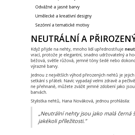
Odvážné a jasné barvy
Umělecké a kreatívní designy
Sezónní a tematické motivy
NEUTRÁLNÍ A PŘIROZEN
Když přijde na nehty, mnoho lidí upřednostňuje
neut
vrací, protože je elegantní, snadno udržovatelný a ho
béžová, světle růžová, jemné tóny šedé nebo dokonce
výrazné barvy.
Jednou z největších výhod přirozených nehtů je jejich
setkání s přáteli. Navíc vypadají velmi zdravě a pečl
ne přehnaně, můžete zvážit jemné zdobení jako jsou 
barvách.
Stylistka nehtů, Hana Nováková, jednou prohlásila:
„Neutrální nehty jsou jako malá černá 
jakékoli příležitosti.”