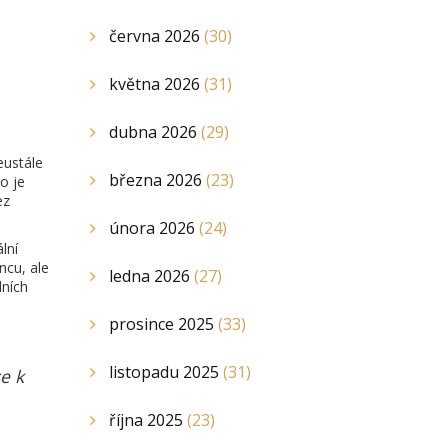
června 2026
(30)
května 2026
(31)
dubna 2026
(29)
eustále
března 2026
(23)
o je
ez
února 2026
(24)
lní
ncu, ale
ledna 2026
(27)
dních
prosince 2025
(33)
listopadu 2025
(31)
e k
října 2025
(23)