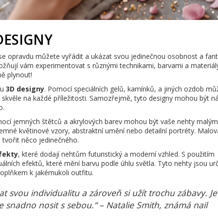
DESIGNY
 se opravdu můžete vyřádit a ukázat svou jedinečnou osobnost a fanta
žňují vám experimentovat s různými technikami, barvami a materiál
ě plynout!
ou
3D designy
. Pomocí speciálních gelů, kamínků, a jiných ozdob mů
í skvěle na každé příležitosti. Samozřejmě, tyto designy mohou být n
o.
mocí jemných štětců a akrylových barev mohou být vaše nehty malým
jemné květinové vzory, abstraktní umění nebo detailní portréty. Malov
tvořit něco jedinečného.
fekty
, které dodají nehtům futuristický a moderní vzhled. S použitím
álních efektů, které mění barvu podle úhlu světla. Tyto nehty jsou urč
oplňkem k jakémukoli outfitu.
 svou individualitu a zároveň si užít trochu zábavy. Je
 snadno nosit s sebou.“ – Natalie Smith, známá nail