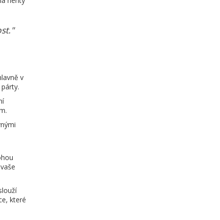
na nehty
st."
hlavně v
 párty.
ní
em.
vnými
mohou
 vaše
louží
e, které