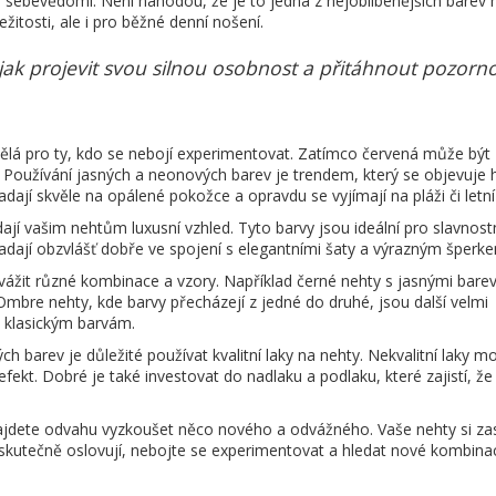
 sebevědomí. Není náhodou, že je to jedna z nejoblíbenějších barev 
ežitosti, ale i pro běžné denní nošení.
ak projevit svou silnou osobnost a přitáhnout pozorno
vělá pro ty, kdo se nebojí experimentovat. Zatímco červená může být
i. Používání jasných a neonových barev je trendem, který se objevuje 
ají skvěle na opálené pokožce a opravdu se vyjímají na pláži či letní
jí vašim nehtům luxusní vzhled. Tyto barvy jsou ideální pro slavnost
ypadají obzvlášť dobře ve spojení s elegantními šaty a výrazným šperk
vážit různé kombinace a vzory. Například černé nehty s jasnými bare
mbre nehty, kde barvy přecházejí z jedné do druhé, jsou další velmi
t klasickým barvám.
h barev je důležité používat kvalitní laky na nehty. Nekvalitní laky 
fekt. Dobré je také investovat do nadlaku a podlaku, které zajistí, že
ajdete odvahu vyzkoušet něco nového a odvážného. Vaše nehty si zas
 skutečně oslovují, nebojte se experimentovat a hledat nové kombinac