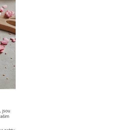
, jsou
vašim