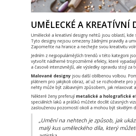
UMĚLECKÉ A KREATÍVNÍ 
Umělecké a kreatívní designy nehtů jsou oblastí, kde
Tyto designy nejsou omezeny žádnými pravidly a umo
Zapomeňte na hranice a nechejte svou kreativitu voln
Jedním z nejpopulárnějších trendů v této kategorii js
vytvořit nádherné trojrozměrné efekty, které vypadaj
a časově intenzivnější, ale výsledky opravdu stojí za t
Malované designy
jsou další oblíbenou volbou. Po
plátnem pro jakýkoli obraz, ať už se rozhodnete pro 
nehty může být zábavným způsobem, jak relaxovat a 
Některé ženy preferují
metalické a holografické e
speciálních laků a prášků můžete docílit úžasných vizu
zaslouženou pozorností okolí a mohou být skvělým d
„Umění na nehtech je způsob, jak ukázat
malý kus uměleckého díla, který můžete
artistka