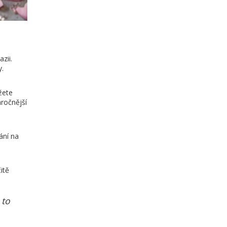
zii.
y.
žete
áročnější
ání na
itě
 to