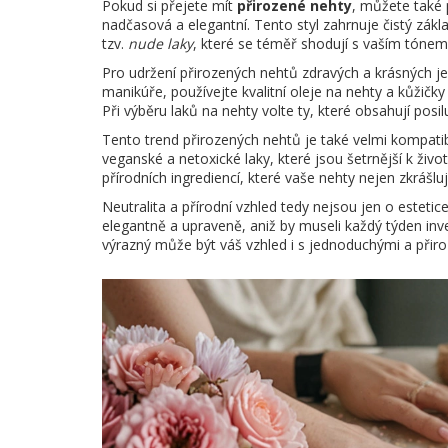
Pokud si přejete mít
přirozené nehty
, můžete také 
nadčasová a elegantní. Tento styl zahrnuje čistý zákla
tzv.
nude laky
, které se téměř shodují s vaším tónem 
Pro udržení přirozených nehtů zdravých a krásných je
manikúře, používejte kvalitní oleje na nehty a kůžičk
Při výběru laků na nehty volte ty, které obsahují posi
Tento trend přirozených nehtů je také velmi kompatib
veganské a netoxické laky, které jsou šetrnější k živ
přírodních ingrediencí, které vaše nehty nejen zkrášlují,
Neutralita a přírodní vzhled tedy nejsou jen o estetice, 
elegantně a upraveně, aniž by museli každý týden inve
výrazný může být váš vzhled i s jednoduchými a přir