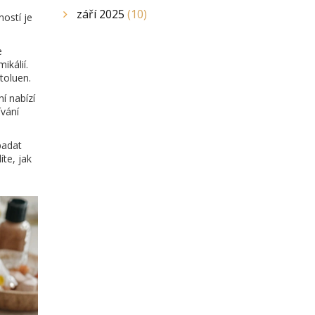
září 2025
(10)
ností je
e
ikálií.
toluen.
í nabízí
ívání
ypadat
te, jak