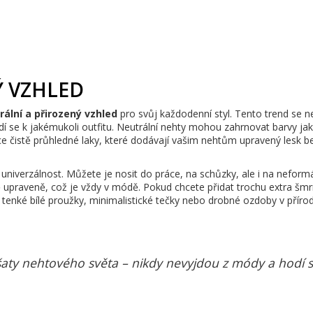
Ý VZHLED
rální a přirozený vzhled
pro svůj každodenní styl. Tento trend se n
dí se k jakémukoli outfitu. Neutrální nehty mohou zahrnovat barvy jak
 čistě průhledné laky, které dodávají vašim nehtům upravený lesk b
 univerzálnost. Můžete je nosit do práce, na schůzky, ale i na neformá
ivě upraveně, což je vždy v módě. Pokud chcete přidat trochu extra šmr
tenké bílé proužky, minimalistické tečky nebo drobné ozdoby v příro
šaty nehtového světa – nikdy nevyjdou z módy a hodí s