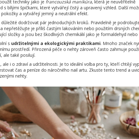
použít techniky jako je
francouzská manikúra
, která je neuvěřitelně
d s bílými špičkami, které vytvářejí čistý a upravený vzhled. Další mož
pokožky a vytvářejí jemný a neutrální efekt.
 důležité dodržovat pár jednoduchých kroků. Pravidelně je podrobujt
y a nepřetěžujte je příliš častým lakováním nebo použitím drsných chem
lující složky a jsou bez škodlivých chemikálií jako je formaldehyd nebo 
ilní s
udržitelnými a ekologickými praktikami
. Mnoho značek nyn
otnímu prostředí. Přirozená péče o nehty zároveň často zahrnuje použ
 ale také posilují.
ale i o zdraví a udržitelnosti. Je to ideální volba pro ty, kteří chtějí v
stovat čas a peníze do náročného nail artu. Zkuste tento trend a uvidí
ozenými nehty.