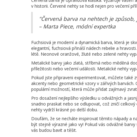
Červená barva je opravdová klasika. Vyzařuje vášeň a
v historii. Červené nehty se hodí nejen pro večerní příl
"Červená barva na nehtech je způsob, j
– Marta Piece, módní expertka
Fuchsiová je moderní a dynamická barva, která je sk
elegantní, fuchsiová přináší nádech rebelie a hravost
létě. Neonové oranžové, žluté nebo zelené nehty vypad
Metalické barvy jako zlatá, stříbrná nebo měděná doda
příležitosti nebo večerní události. Metalické nehty v
Pokud jste připraveni experimentovat, můžete také z
akcenty nebo geometrické vzory v zářivých barvách. O
populární možností, která může přidat zajímavý zvra
Pro dosažení nejlepšího výsledku u odvážných a jasnýc
snadno praskat nebo se odlupovat, což zničí celkový e
nehty vydrží krásné po delší dobu.
Doufám, že se necháte inspirovat těmito nápady a n
být stejně výrazné jako vy! Pokud vás odvážné barvy
vás budou bavit a těšit.