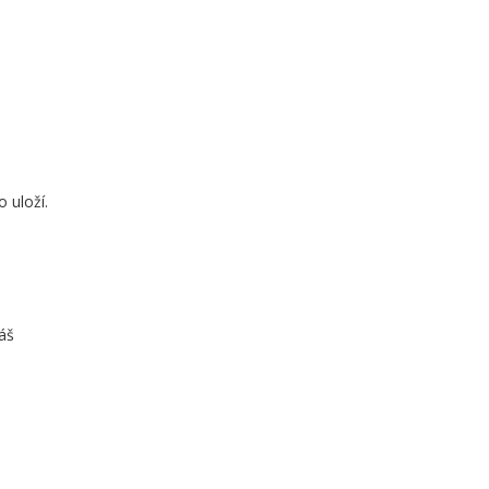
 uloží.
dáš