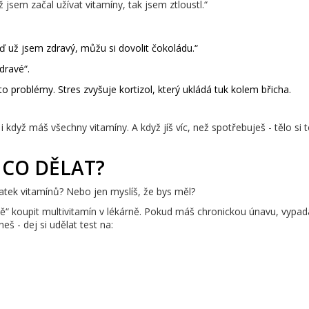
ž jsem začal užívat vitamíny, tak jsem ztloustl.“
Teď už jsem zdravý, můžu si dovolit čokoládu.“
zdravé“.
to problémy. Stres zvyšuje kortizol, který ukládá tuk kolem břicha.
když máš všechny vitamíny. A když jíš víc, než spotřebuješ - tělo si to
 CO DĚLAT?
tek vitamínů? Nebo jen myslíš, že bys měl?
odně“ koupit multivitamín v lékárně. Pokud máš chronickou únavu, vypa
 - dej si udělat test na: