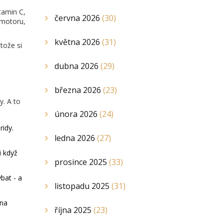
itamin C,
června 2026
(30)
á motoru,
května 2026
(31)
otože si
dubna 2026
(29)
března 2026
(23)
y. A to
února 2026
(24)
idy.
ledna 2026
(27)
i když
prosince 2025
(33)
bat - a
listopadu 2025
(31)
éna
října 2025
(23)