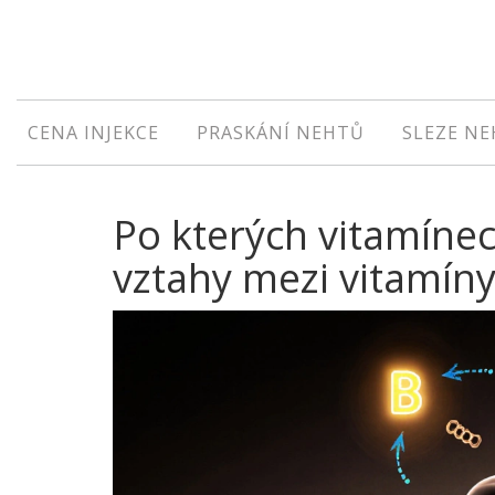
CENA INJEKCE
PRASKÁNÍ NEHTŮ
SLEZE N
Po kterých vitamínec
vztahy mezi vitamíny