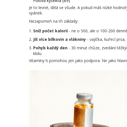
Folová kyselina (B9)
Je to levné, dělá se všude. A pokud máš nízké hodnot
spánek.
Nezapomeň na tři základy:
Sníž počet kalorií
- ne o 500, ale o 100-200 denně.
Jíš více bílkovin a vlákniny
- vajíčka, kuřecí prsa,
Pohyb každý den
- 30 minut chůze, zvedání těžkýc
klidu.
Vitamíny ti pomohou jen jako podpora. Ne jako hlavní