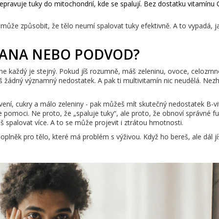
řepravuje tuky do mitochondrií, kde se spalují. Bez dostatku vitamínu 
k může způsobit, že tělo neumí spalovat tuky efektivně. A to vypadá, ja
RANA NEBO PODVOD?
 ne každý je stejný. Pokud jíš rozumně, máš zeleninu, ovoce, celozrnn
 žádný významný nedostatek. A pak ti multivitamín nic neudělá. Nez
stvení, cukry a málo zeleniny - pak můžeš mít skutečný nedostatek B-v
 pomoci. Ne proto, že „spaluje tuky“, ale proto, že obnoví správné f
 spalovat více. A to se může projevit i ztrátou hmotnosti.
oplněk pro tělo, které má problém s výživou. Když ho bereš, ale dál jí