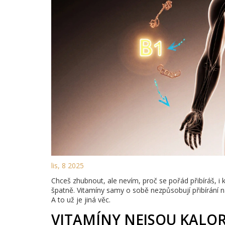
lis, 8 2025
Chceš zhubnout, ale nevím, proč se pořád přibíráš, i kd
špatně. Vitamíny samy o sobě nezpůsobují přibírání na 
A to už je jiná věc.
VITAMÍNY NEJSOU KALOR