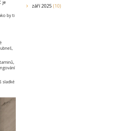
C je
září 2025
(10)
ko by ti
é
hubneš,
itaminů,
ungování
š sladké