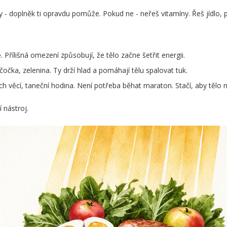
y - doplněk ti opravdu pomůže. Pokud ne - neřeš vitamíny. Řeš jídlo,
 Přílišná omezení způsobují, že tělo začne šetřit energii.
 čočka, zelenina. Ty drží hlad a pomáhají tělu spalovat tuk.
h věcí, taneční hodina. Není potřeba běhat maraton. Stačí, aby tělo 
 nástroj.