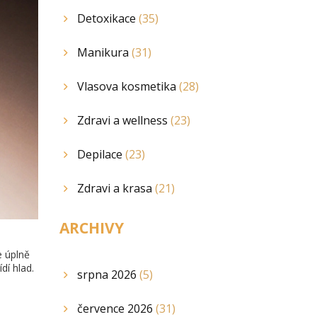
Detoxikace
(35)
Manikura
(31)
Vlasova kosmetika
(28)
Zdravi a wellness
(23)
Depilace
(23)
Zdravi a krasa
(21)
ARCHIVY
e úplně
dí hlad.
srpna 2026
(5)
července 2026
(31)