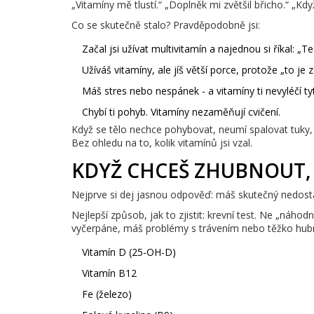
„Vitamíny mě tlustí.“ „Doplněk mi zvětšil břicho.“ „Kdy
Co se skutečně stalo? Pravděpodobně jsi:
Začal jsi užívat multivitamín a najednou si říkal: „
Užíváš vitamíny, ale jíš větší porce, protože „to je 
Máš stres nebo nespánek - a vitamíny ti nevyléčí ty
Chybí ti pohyb. Vitamíny nezaměňují cvičení.
Když se tělo nechce pohybovat, neumí spalovat tuky, i 
Bez ohledu na to, kolik vitamínů jsi vzal.
KDYŽ CHCEŠ ZHUBNOUT,
Nejprve si dej jasnou odpověď: máš skutečný nedosta
Nejlepší způsob, jak to zjistit: krevní test. Ne „náh
vyčerpáne, máš problémy s trávením nebo těžko hubneš
Vitamín D (25-OH-D)
Vitamín B12
Fe (železo)