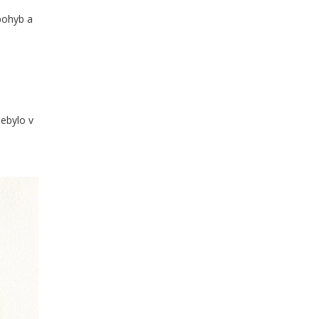
 pohyb a
nebylo v