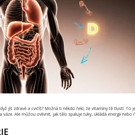
yž jíš zdravě a cvičíš? Možná ti někdo řekl, že vitamíny tě tlustí. To j
váze. Ale můžou ovlivnit, jak tělo spaluje tuky, ukládá energii nebo ří
IE