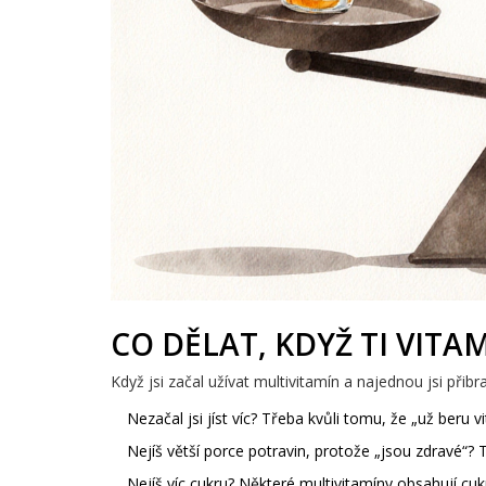
CO DĚLAT, KDYŽ TI VITAM
Když jsi začal užívat multivitamín a najednou jsi přibra
Nezačal jsi jíst víc? Třeba kvůli tomu, že „už beru v
Nejíš větší porce potravin, protože „jsou zdravé“? 
Nejíš víc cukru? Některé multivitamíny obsahují cukr