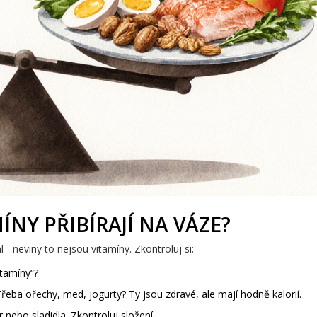
ÍNY PŘIBÍRAJÍ NA VÁZE?
l - neviny to nejsou vitamíny. Zkontroluj si:
itamíny“?
Třeba ořechy, med, jogurty? Ty jsou zdravé, ale mají hodně kalorií.
 nebo sladidla. Zkontroluj složení.