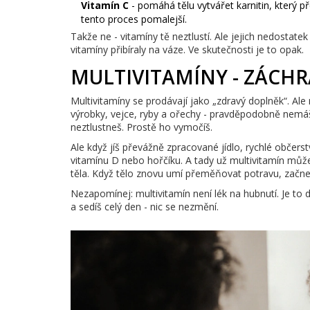
Vitamín C
- pomáhá tělu vytvářet karnitin, který p
tento proces pomalejší.
Takže ne - vitamíny tě neztlustí. Ale jejich nedostate
vitamíny přibíraly na váze. Ve skutečnosti je to opak.
MULTIVITAMÍNY - ZÁCH
Multivitamíny se prodávají jako „zdravý doplněk“. Ale
výrobky, vejce, ryby a ořechy - pravděpodobně nemáš
neztlustneš. Prostě ho vymočíš.
Ale když jíš převážně zpracované jídlo, rychlé občer
vitamínu D nebo hořčíku. A tady už multivitamín může
těla. Když tělo znovu umí přeměňovat potravu, začneš
Nezapomínej: multivitamín není lék na hubnutí. Je to d
a sedíš celý den - nic se nezmění.