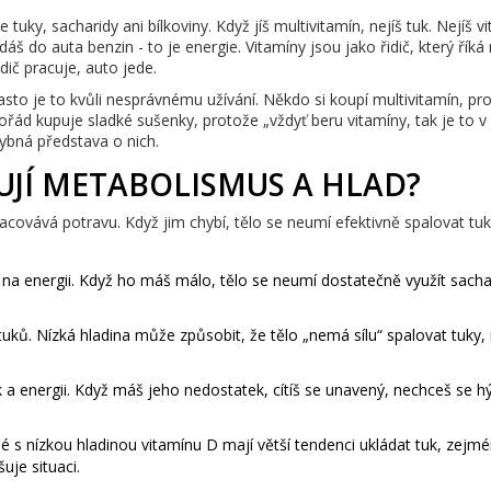
uky, sacharidy ani bílkoviny. Když jíš multivitamín, nejíš tuk. Nejíš v
dáš do auta benzin - to je energie. Vitamíny jsou jako řidič, který řík
idič pracuje, auto jede.
 Často je to kvůli nesprávnému užívání. Někdo si koupí multivitamín, pr
pořád kupuje sladké sušenky, protože „vždyť beru vitamíny, tak je to v
hybná představa o nich.
UJÍ METABOLISMUS A HLAD?
pracovává potravu. Když jim chybí, tělo se neumí efektivně spalovat tuk
 energii. Když ho máš málo, tělo se neumí dostatečně využít sachar
 tuků. Nízká hladina může způsobit, že tělo „nemá sílu“ spalovat tuky, 
 a energii. Když máš jeho nedostatek, cítíš se unavený, nechceš se hý
lidé s nízkou hladinou vitamínu D mají větší tendenci ukládat tuk, zejm
uje situaci.