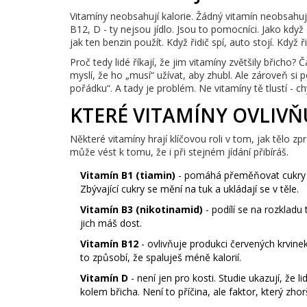
Vitamíny neobsahují kalorie. Žádný vitamín neobsahuje t
B12, D - ty nejsou jídlo. Jsou to pomocníci. Jako když 
jak ten benzin použít. Když řidič spí, auto stojí. Když ř
Proč tedy lidé říkají, že jim vitamíny zvětšily břicho?
myslí, že ho „musí“ užívat, aby zhubl. Ale zároveň si 
pořádku“. A tady je problém. Ne vitamíny tě tlustí - c
KTERÉ VITAMÍNY OVLIVŇ
Některé vitamíny hrají klíčovou roli v tom, jak tělo z
může vést k tomu, že i při stejném jídání přibíráš.
Vitamín B1 (tiamin)
- pomáhá přeměňovat cukry na
Zbývající cukry se mění na tuk a ukládají se v těle.
Vitamín B3 (nikotinamid)
- podílí se na rozkladu
jich máš dost.
Vitamín B12
- ovlivňuje produkci červených krvinek
to způsobí, že spaluješ méně kalorií.
Vitamín D
- není jen pro kosti. Studie ukazují, že 
kolem břicha. Není to příčina, ale faktor, který zhorš