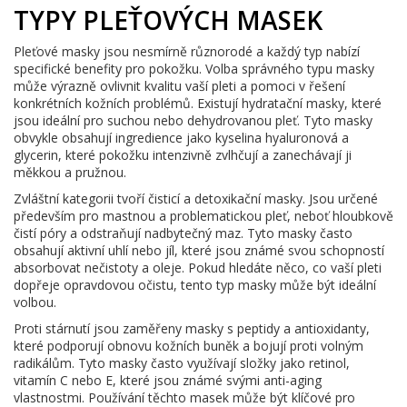
TYPY PLEŤOVÝCH MASEK
Pleťové masky jsou nesmírně různorodé a každý typ nabízí
specifické benefity pro pokožku. Volba správného typu masky
může výrazně ovlivnit kvalitu vaší pleti a pomoci v řešení
konkrétních kožních problémů. Existují hydratační masky, které
jsou ideální pro suchou nebo dehydrovanou pleť. Tyto masky
obvykle obsahují ingredience jako kyselina hyaluronová a
glycerin, které pokožku intenzivně zvlhčují a zanechávají ji
měkkou a pružnou.
Zvláštní kategorii tvoří čisticí a detoxikační masky. Jsou určené
především pro mastnou a problematickou pleť, neboť hloubkově
čistí póry a odstraňují nadbytečný maz. Tyto masky často
obsahují aktivní uhlí nebo jíl, které jsou známé svou schopností
absorbovat nečistoty a oleje. Pokud hledáte něco, co vaší pleti
dopřeje opravdovou očistu, tento typ masky může být ideální
volbou.
Proti stárnutí jsou zaměřeny masky s peptidy a antioxidanty,
které podporují obnovu kožních buněk a bojují proti volným
radikálům. Tyto masky často využívají složky jako retinol,
vitamín C nebo E, které jsou známé svými anti-aging
vlastnostmi. Používání těchto masek může být klíčové pro