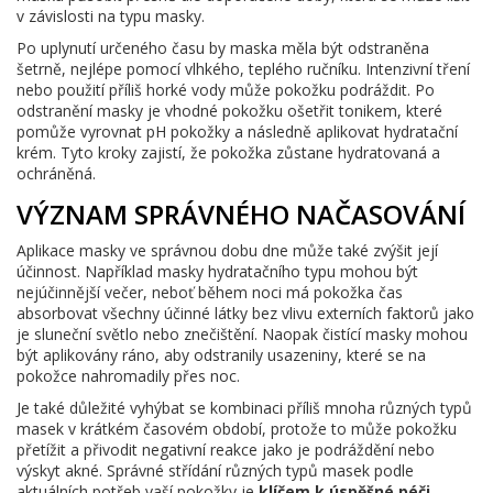
v závislosti na typu masky.
Po uplynutí určeného času by maska měla být odstraněna
šetrně, nejlépe pomocí vlhkého, teplého ručníku. Intenzivní tření
nebo použití příliš horké vody může pokožku podráždit. Po
odstranění masky je vhodné pokožku ošetřit tonikem, které
pomůže vyrovnat pH pokožky a následně aplikovat hydratační
krém. Tyto kroky zajistí, že pokožka zůstane hydratovaná a
ochráněná.
VÝZNAM SPRÁVNÉHO NAČASOVÁNÍ
Aplikace masky ve správnou dobu dne může také zvýšit její
účinnost. Například masky hydratačního typu mohou být
nejúčinnější večer, neboť během noci má pokožka čas
absorbovat všechny účinné látky bez vlivu externích faktorů jako
je sluneční světlo nebo znečištění. Naopak čistící masky mohou
být aplikovány ráno, aby odstranily usazeniny, které se na
pokožce nahromadily přes noc.
Je také důležité vyhýbat se kombinaci příliš mnoha různých typů
masek v krátkém časovém období, protože to může pokožku
přetížit a přivodit negativní reakce jako je podráždění nebo
výskyt akné. Správné střídání různých typů masek podle
aktuálních potřeb vaší pokožky je
klíčem k úspěšné péči
.