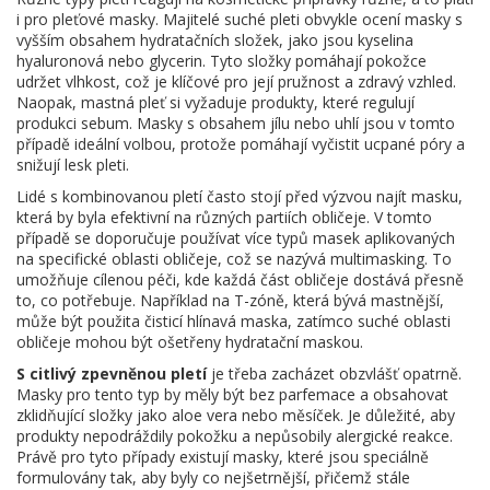
i pro pleťové masky. Majitelé suché pleti obvykle ocení masky s
vyšším obsahem hydratačních složek, jako jsou kyselina
hyaluronová nebo glycerin. Tyto složky pomáhají pokožce
udržet vlhkost, což je klíčové pro její pružnost a zdravý vzhled.
Naopak, mastná pleť si vyžaduje produkty, které regulují
produkci sebum. Masky s obsahem jílu nebo uhlí jsou v tomto
případě ideální volbou, protože pomáhají vyčistit ucpané póry a
snižují lesk pleti.
Lidé s kombinovanou pletí často stojí před výzvou najít masku,
která by byla efektivní na různých partiích obličeje. V tomto
případě se doporučuje používat více typů masek aplikovaných
na specifické oblasti obličeje, což se nazývá multimasking. To
umožňuje cílenou péči, kde každá část obličeje dostává přesně
to, co potřebuje. Například na T-zóně, která bývá mastnější,
může být použita čisticí hlínavá maska, zatímco suché oblasti
obličeje mohou být ošetřeny hydratační maskou.
S citlivý zpevněnou pletí
je třeba zacházet obzvlášť opatrně.
Masky pro tento typ by měly být bez parfemace a obsahovat
zklidňující složky jako aloe vera nebo měsíček. Je důležité, aby
produkty nepodráždily pokožku a nepůsobily alergické reakce.
Právě pro tyto případy existují masky, které jsou speciálně
formulovány tak, aby byly co nejšetrnější, přičemž stále