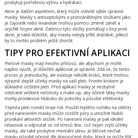
poskytují potřebnou výživu a hydrataci.
Akne je dalším aspektem, který může ovlivnit výběr správné
masky. Masky s antiseptickými a protizánětlivými složkami jako
je čajovník nebo levandule mohou pomoci zmírnit zánět a
urychlit hojení akné. Zatímco tyto složky pomáhají v boji proti
akné, je také důležité, aby masky nebyly příliš dráždivé, jelikož
by to mohlo problém ještě zhoršit.
TIPY PRO EFEKTIVNÍ APLIKACI
Pleťové masky mají mnoho přínosů, ale abychom je mohli
naplno využít, je důležité aplikovat je správně. Zdá se, že tento
proces je jednoduchý, ale existuje několik kroků, které mohou
výrazně zlepšit účinky masky na vaší pleti. Prvním krokem je
důkladné očištění pleti. Před aplikací masky je nezbytné
odstranit veškeré nečistoty a make-up, aby účinné látky masky
mohly proniknout hluboko do pokožky a působit efektivněji.
Teplota pleti rovněž hraje roli. Použití teplého ručníku na obličej
před nanesením masky může rozšířit póry a umožnit hlubší
pronikání aktivních složek. Po nanesení masky je pak ideální
relaxovat a odpoutat se od stresů dne, což nejen zvýší účinky
masky, ale také poskytne mentální úlevu. Je klíčové nechat
masku působit přesně dle doporučené doby, která se může lišit