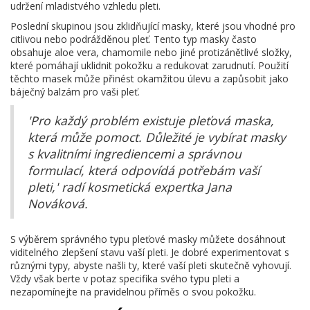
udržení mladistvého vzhledu pleti.
Poslední skupinou jsou zklidňující masky, které jsou vhodné pro
citlivou nebo podrážděnou pleť. Tento typ masky často
obsahuje aloe vera, chamomile nebo jiné protizánětlivé složky,
které pomáhají uklidnit pokožku a redukovat zarudnutí. Použití
těchto masek může přinést okamžitou úlevu a zapůsobit jako
báječný balzám pro vaši pleť.
'Pro každý problém existuje pleťová maska,
která může pomoct. Důležité je vybírat masky
s kvalitními ingrediencemi a správnou
formulací, která odpovídá potřebám vaší
pleti,' radí kosmetická expertka Jana
Nováková.
S výběrem správného typu pleťové masky můžete dosáhnout
viditelného zlepšení stavu vaší pleti. Je dobré experimentovat s
různými typy, abyste našli ty, které vaší pleti skutečně vyhovují.
Vždy však berte v potaz specifika svého typu pleti a
nezapomínejte na pravidelnou příměs o svou pokožku.