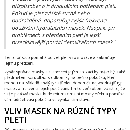
přizpůsobeno individuálním potřebám pleti.
Pokud je pleť zvláště suchá nebo
podrážděná, doporučuji zvýšit frekvenci
používání hydratačních masek. Naopak, při
problémech s přetížením pleti je lepší
przezídkavější použití detoxikačních masek.'
Tento přístup pomáhá udržet pleť v rovnováze a zabraňuje
jejímu přetížení.
Výběr správné masky a stanovení jejích aplikací by mělo být také
předmětem konzultací s odborníky na péči o pokožku, kteří
mohou na základě analýzy vaší pleti doporučit nejvhodnější typ
masek a frekvenci jejich používání. Tímto způsobem zajistíte, že
vaše pleťová maska bude mít maximální možný efekt a pomůže
vám udržet vaši pokožku ve vynikajícím stavu.
VLIV MASEK NA RŮZNÉ TYPY
PLETI
Různé typy pleti reagují na kosmetické přípravky různě, a to platí