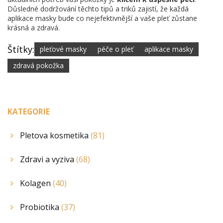
Důsledné dodržování těchto tipů a triků zajistí, že každá
aplikace masky bude co nejefektivnější a vaše pleť zůstane
krásná a zdravá.
Štítky:
pleťové masky
péče o pleť
aplikace masky
zdravá pokožka
KATEGORIE
Pletova kosmetika
(81)
Zdravi a vyziva
(68)
Kolagen
(40)
Probiotika
(37)