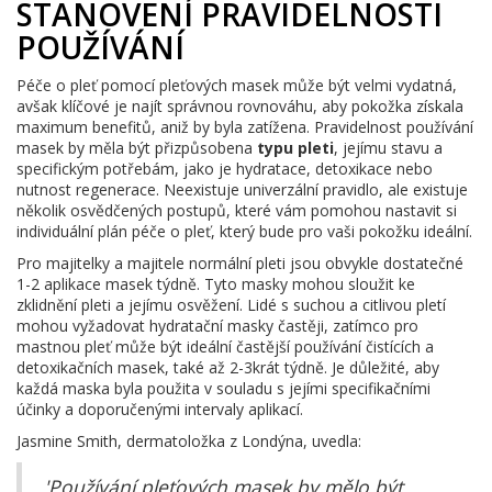
STANOVENÍ PRAVIDELNOSTI
POUŽÍVÁNÍ
Péče o pleť pomocí pleťových masek může být velmi vydatná,
avšak klíčové je najít správnou rovnováhu, aby pokožka získala
maximum benefitů, aniž by byla zatížena. Pravidelnost používání
masek by měla být přizpůsobena
typu pleti
, jejímu stavu a
specifickým potřebám, jako je hydratace, detoxikace nebo
nutnost regenerace. Neexistuje univerzální pravidlo, ale existuje
několik osvědčených postupů, které vám pomohou nastavit si
individuální plán péče o pleť, který bude pro vaši pokožku ideální.
Pro majitelky a majitele normální pleti jsou obvykle dostatečné
1-2 aplikace masek týdně. Tyto masky mohou sloužit ke
zklidnění pleti a jejímu osvěžení. Lidé s suchou a citlivou pletí
mohou vyžadovat hydratační masky častěji, zatímco pro
mastnou pleť může být ideální častější používání čistících a
detoxikačních masek, také až 2-3krát týdně. Je důležité, aby
každá maska byla použita v souladu s jejími specifikačními
účinky a doporučenými intervaly aplikací.
Jasmine Smith, dermatoložka z Londýna, uvedla:
'Používání pleťových masek by mělo být