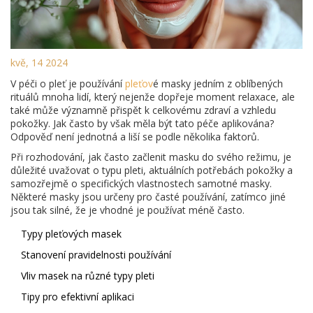
kvě, 14 2024
V péči o pleť je používání
pleťov
é masky jedním z oblíbených
rituálů mnoha lidí, který nejenže dopřeje moment relaxace, ale
také může významně přispět k celkovému zdraví a vzhledu
pokožky. Jak často by však měla být tato péče aplikována?
Odpověď není jednotná a liší se podle několika faktorů.
Při rozhodování, jak často začlenit masku do svého režimu, je
důležité uvažovat o typu pleti, aktuálních potřebách pokožky a
samozřejmě o specifických vlastnostech samotné masky.
Některé masky jsou určeny pro časté používání, zatímco jiné
jsou tak silné, že je vhodné je používat méně často.
Typy pleťových masek
Stanovení pravidelnosti používání
Vliv masek na různé typy pleti
Tipy pro efektivní aplikaci