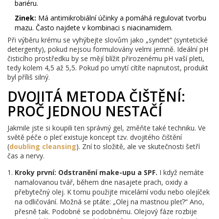
bariéru.
Zinek:
Má antimikrobiální účinky a pomáhá regulovat tvorbu
mazu. Často najdete v kombinaci s niacinamidem.
Při výběru krému se vyhýbejte slovům jako „syndet“ (syntetické
detergenty), pokud nejsou formulovány velmi jemně. Ideální pH
čisticího prostředku by se mějí blížit přirozenému pH vaší pleti,
tedy kolem 4,5 až 5,5. Pokud po umytí cítíte napnutost, produkt
byl příliš silný.
DVOJITÁ METODA ČIŠTĚNÍ:
PROČ JEDNOU NESTAČÍ
Jakmile jste si koupili ten správný gel, změňte také techniku. Ve
světě péče o pleť existuje koncept tzv. dvojitého čištění
(
doubling cleansing
). Zní to složitě, ale ve skutečnosti šetří
čas a nervy.
Kroky první: Odstranění make-upu a SPF.
I když nemáte
namalovanou tvář, během dne nasajete prach, oxidy a
přebytečný olej. K tomu použijte micelární vodu nebo olejíček
na odličování. Možná se ptáte: „Olej na mastnou pleť?“ Ano,
přesně tak. Podobné se podobnému. Olejový fáze rozbije