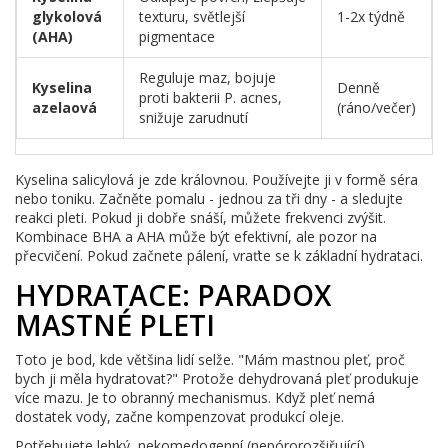
glykolová
texturu, světlejší
1-2x týdně
(AHA)
pigmentace
Reguluje maz, bojuje
Kyselina
Denně
proti bakterii P. acnes,
azelaová
(ráno/večer)
snižuje zarudnutí
Kyselina salicylová je zde královnou. Používejte ji v formě séra
nebo toniku. Začněte pomalu - jednou za tři dny - a sledujte
reakci pleti. Pokud ji dobře snáší, můžete frekvenci zvýšit.
Kombinace BHA a AHA může být efektivní, ale pozor na
přecvičení. Pokud začnete pálení, vraťte se k základní hydrataci.
HYDRATACE: PARADOX
MASTNÉ PLETI
Toto je bod, kde většina lidí selže. "Mám mastnou pleť, proč
bych ji měla hydratovat?" Protože dehydrovaná pleť produkuje
více mazu. Je to obranný mechanismus. Když pleť nemá
dostatek vody, začne kompenzovat produkcí oleje.
Potřebujete lehký, nekomedogenní (nepórorozšiřující)