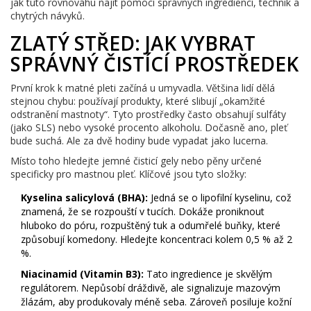
jak tuto rovnováhu najít pomocí správných ingrediencí, technik a
chytrých návyků.
ZLATÝ STŘED: JAK VYBRAT
SPRÁVNÝ ČISTÍCÍ PROSTŘEDEK
První krok k matné pleti začíná u umyvadla. Většina lidí dělá
stejnou chybu: používají produkty, které slibují „okamžité
odstranění mastnoty“. Tyto prostředky často obsahují sulfáty
(jako SLS) nebo vysoké procento alkoholu. Dočasně ano, pleť
bude suchá. Ale za dvě hodiny bude vypadat jako lucerna.
Místo toho hledejte jemné čisticí gely nebo pěny určené
specificky pro mastnou pleť. Klíčové jsou tyto složky:
Kyselina salicylová (BHA):
Jedná se o lipofilní kyselinu, což
znamená, že se rozpouští v tucích. Dokáže proniknout
hluboko do póru, rozpuštěný tuk a odumřelé buňky, které
způsobují komedony. Hledejte koncentraci kolem 0,5 % až 2
%.
Niacinamid (Vitamin B3):
Tato ingredience je skvělým
regulátorem. Nepůsobí dráždivě, ale signalizuje mazovým
žlázám, aby produkovaly méně seba. Zároveň posiluje kožní