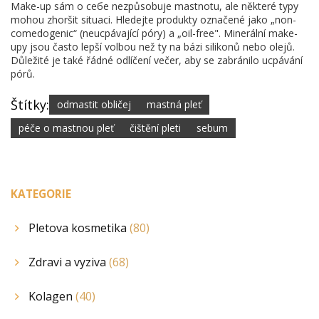
Make-up sám o себе nezpůsobuje mastnotu, ale některé typy
mohou zhoršit situaci. Hledejte produkty označené jako „non-
comedogenic“ (neucpávající póry) a „oil-free". Minerální make-
upy jsou často lepší volbou než ty na bázi silikonů nebo olejů.
Důležité je také řádné odlíčení večer, aby se zabránilo ucpávání
pórů.
Štítky:
odmastit obličej
mastná pleť
péče o mastnou pleť
čištění pleti
sebum
KATEGORIE
Pletova kosmetika
(80)
Zdravi a vyziva
(68)
Kolagen
(40)