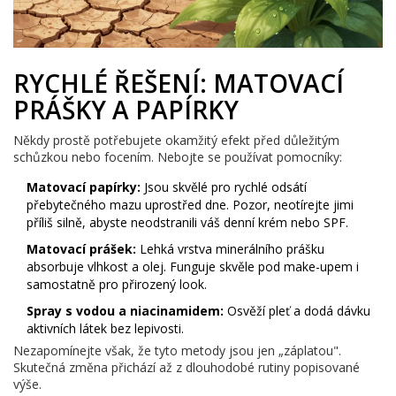
RYCHLÉ ŘEŠENÍ: MATOVACÍ
PRÁŠKY A PAPÍRKY
Někdy prostě potřebujete okamžitý efekt před důležitým
schůzkou nebo focením. Nebojte se používat pomocníky:
Matovací papírky:
Jsou skvělé pro rychlé odsátí
přebytečného mazu uprostřed dne. Pozor, neotírejte jimi
příliš silně, abyste neodstranili váš denní krém nebo SPF.
Matovací prášek:
Lehká vrstva minerálního prášku
absorbuje vlhkost a olej. Funguje skvěle pod make-upem i
samostatně pro přirozený look.
Spray s vodou a niacinamidem:
Osvěží pleť a dodá dávku
aktivních látek bez lepivosti.
Nezapomínejte však, že tyto metody jsou jen „záplatou".
Skutečná změna přichází až z dlouhodobé rutiny popisované
výše.