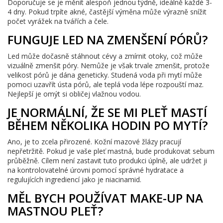
Doporučuje se je měnit alespoň jednou týdně, ideálně každé 3-
4 dny. Pokud trpíte akné, častější výměna může výrazně snížit
počet vyrážek na tvářích a čele.
FUNGUJE LED NA ZMENŠENÍ PÓRŮ?
Led může dočasně stáhnout cévy a zmírnit otoky, což může
vizuálně zmenšit póry. Nemůže je však trvale zmenšit, protože
velikost pórů je dána geneticky. Studená voda při mytí může
pomoci uzavřít ústa pórů, ale teplá voda lépe rozpouští maz.
Nejlepší je omýt si obličej vlažnou vodou.
JE NORMÁLNÍ, ŽE SE MI PLEŤ MASTÍ
BĚHEM NĚKOLIKA HODIN PO MYTÍ?
Ano, je to zcela přirozené. Kožní mazové žlázy pracují
nepřetržitě. Pokud je vaše pleť mastná, bude produkovat sebum
průběžně. Cílem není zastavit tuto produkci úplně, ale udržet ji
na kontrolovatelné úrovni pomocí správné hydratace a
regulujících ingrediencí jako je niacinamid.
MĚL BYCH POUŽÍVAT MAKE-UP NA
MASTNOU PLEŤ?