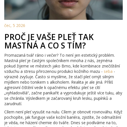
čec, 5 2026
PROČ JE VAŠE PLEŤ TAK
MASTNÁ A CO S TÍM?
Promazaná tvář ráno i večer? To není jen estetický problém.
Mastná pleť je častým společníkem mnoha z nás, zejména
pokud žijeme ve městech jako Brno, kde kombinace znečištění
vzduchu a stresu přirozenou produkci kožního mazu -
seba
-
výrazně zvyšuje. Často si myslíme, že stačí pleť omýt silným
mýdlem nebo tonikem s alkoholem. Realita je ale jiná. Příliš
agresivní čištění vede k opačnému efektu: pleť se cítí
„vyhladovělá“, začne panikařit a vyprodukuje ještě více tuku, aby
se chránila. Výsledkem je začarovaný kruh lesku, pupínků a
zarudnutí.
Cílem není pleť vysušit na nulu. Cílem je obnovit rovnováhu. Když
pochopíte, jak funguje vaše kožní bariéra, zjistíte, že odmaštění
je věda, ne házení chemie do tváře. Dnes se podíváme na to,