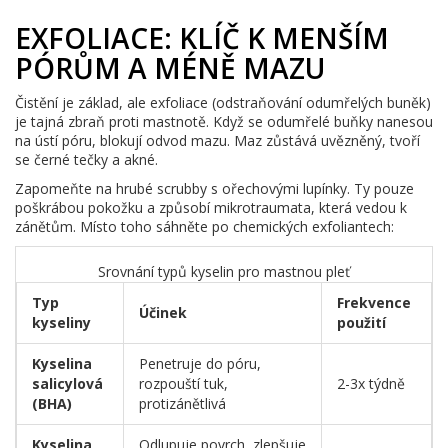
EXFOLIACE: KLÍČ K MENŠÍM
PÓRŮM A MÉNĚ MAZU
Čistění je základ, ale exfoliace (odstraňování odumřelých buněk)
je tajná zbraň proti mastnotě. Když se odumřelé buňky nanesou
na ústí póru, blokují odvod mazu. Maz zůstává uvězněný, tvoří
se černé tečky a akné.
Zapomeňte na hrubé scrubby s ořechovými lupínky. Ty pouze
poškrábou pokožku a způsobí mikrotraumata, která vedou k
zánětům. Místo toho sáhněte po chemických exfoliantech:
Srovnání typů kyselin pro mastnou pleť
Typ
Frekvence
Účinek
kyseliny
použití
Kyselina
Penetruje do póru,
salicylová
rozpouští tuk,
2-3x týdně
(BHA)
protizánětlivá
Kyselina
Odlupuje povrch, zlepšuje