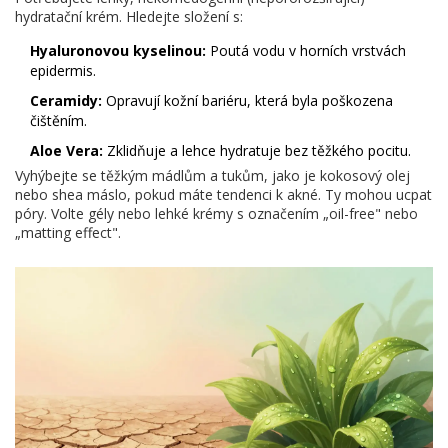
hydratační krém. Hledejte složení s:
Hyaluronovou kyselinou:
Poutá vodu v horních vrstvách
epidermis.
Ceramidy:
Opravují kožní bariéru, která byla poškozena
čištěním.
Aloe Vera:
Zklidňuje a lehce hydratuje bez těžkého pocitu.
Vyhýbejte se těžkým mádlům a tukům, jako je kokosový olej
nebo shea máslo, pokud máte tendenci k akné. Ty mohou ucpat
póry. Volte gély nebo lehké krémy s označením „oil-free" nebo
„matting effect".