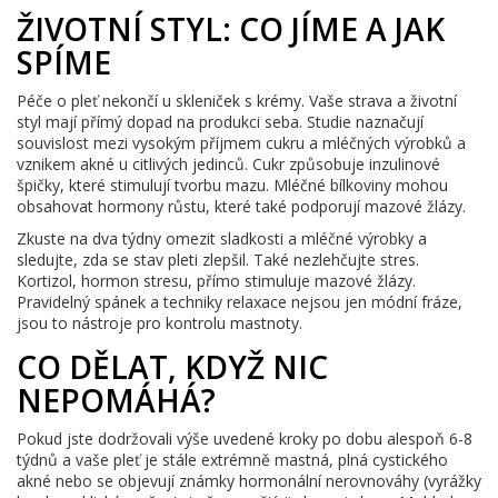
ŽIVOTNÍ STYL: CO JÍME A JAK
SPÍME
Péče o pleť nekončí u skleniček s krémy. Vaše strava a životní
styl mají přímý dopad na produkci seba. Studie naznačují
souvislost mezi vysokým příjmem cukru a mléčných výrobků a
vznikem akné u citlivých jedinců. Cukr způsobuje inzulinové
špičky, které stimulují tvorbu mazu. Mléčné bílkoviny mohou
obsahovat hormony růstu, které také podporují mazové žlázy.
Zkuste na dva týdny omezit sladkosti a mléčné výrobky a
sledujte, zda se stav pleti zlepšil. Také nezlehčujte stres.
Kortizol, hormon stresu, přímo stimuluje mazové žlázy.
Pravidelný spánek a techniky relaxace nejsou jen módní fráze,
jsou to nástroje pro kontrolu mastnoty.
CO DĚLAT, KDYŽ NIC
NEPOMÁHÁ?
Pokud jste dodržovali výše uvedené kroky po dobu alespoň 6-8
týdnů a vaše pleť je stále extrémně mastná, plná cystického
akné nebo se objevují známky hormonální nerovnováhy (vyrážky