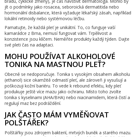
bradu, cyklické změny), je čas navštívit dermatologa. Mohlo by
jít o podmínky jako rosacea, seboroická dermatitida nebo
hormonální disbalance, která vyžaduje lékařský zásah, například
lokální retinoidy nebo systémovou léčbu.
Pamatujte, že každá pleť je unikátní. To, co funguje vaší
kamarádce z Brna, nemusí fungovat vám. Trpělivost a
konzistence jsou klíčem. Neměňte produkty každý týden. Dajte
své pleti čas na adaptaci.
MOHU POUŽÍVAT ALKOHOLOVÉ
TONIKA NA MASTNOU PLEŤ?
Obecně se nedoporučuje. Tonika s vysokým obsahem alkoholu
(ethanol) sice okamžitě odmastí pleť, ale zároveň ji vysušují a
poškozuji kožní bariéru. To vede k rebound efektu, kdy pleť
produkuje ještě více mazu jako ochranu. Místo toho zvolte
tonika s kyselinami (AHA/BHA) nebo niacinamidem, která čistí a
regulují maz bez podráždění.
JAK ČASTO MÁM VYMĚŇOVAT
POLŠTÁŘEK?
Polštářky jsou zdrojem bakterií, mrtvých buněk a starého mazu.