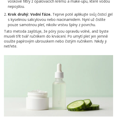
voskové filtry z opalovacích krémů a make-upu, které vodou
nepojdou.
Krok druhý: Vodní fáze.
Teprve poté aplikujte svůj čisticí gel
s kyselinou salicylovou nebo niacinamidem. Nyní už čistíte
pouze samotnou pleť, nikoliv vrstvu špíny z povrchu.
Tato metoda zajišťuje, že póry jsou opravdu volné, aniž byste
museli třít tvář ručníkem do krvácení. Po umytí pleť jen jemně
osušte papírovým ubrouskem nebo čistým ručníkem. Nikdy ji
netřete.