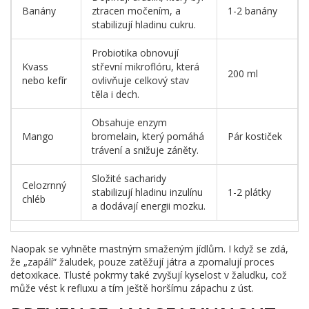
Banány
ztracen močením, a
1-2 banány
stabilizují hladinu cukru.
Probiotika obnovují
Kvass
střevní mikroflóru, která
200 ml
nebo kefír
ovlivňuje celkový stav
těla i dech.
Obsahuje enzym
Mango
bromelain, který pomáhá
Pár kostiček
trávení a snižuje záněty.
Složité sacharidy
Celozrnný
stabilizují hladinu inzulínu
1-2 plátky
chléb
a dodávají energii mozku.
Naopak se vyhněte mastným smaženým jídlům. I když se zdá,
že „zapálí“ žaludek, pouze zatěžují játra a zpomalují proces
detoxikace. Tlusté pokrmy také zvyšují kyselost v žaludku, což
může vést k refluxu a tím ještě horšímu zápachu z úst.