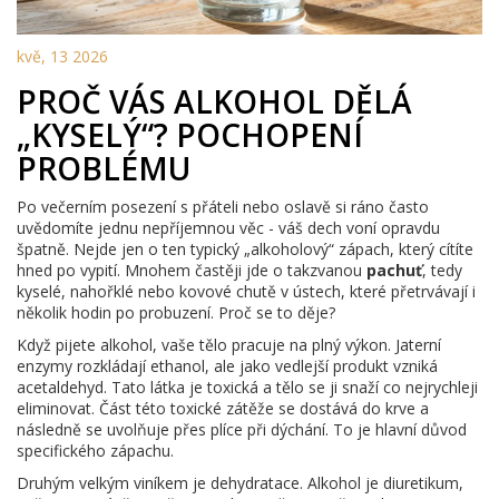
kvě, 13 2026
PROČ VÁS ALKOHOL DĚLÁ
„KYSELÝ“? POCHOPENÍ
PROBLÉMU
Po večerním posezení s přáteli nebo oslavě si ráno často
uvědomíte jednu nepříjemnou věc - váš dech voní opravdu
špatně. Nejde jen o ten typický „alkoholový“ zápach, který cítíte
hned po vypití. Mnohem častěji jde o takzvanou
pachuť
, tedy
kyselé, nahořklé nebo kovové chutě v ústech, které přetrvávají i
několik hodin po probuzení. Proč se to děje?
Když pijete alkohol, vaše tělo pracuje na plný výkon. Jaterní
enzymy rozkládají ethanol, ale jako vedlejší produkt vzniká
acetaldehyd. Tato látka je toxická a tělo se ji snaží co nejrychleji
eliminovat. Část této toxické zátěže se dostává do krve a
následně se uvolňuje přes plíce při dýchání. To je hlavní důvod
specifického zápachu.
Druhým velkým viníkem je dehydratace. Alkohol je diuretikum,