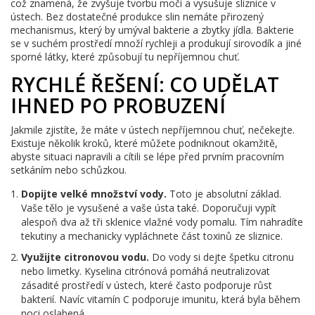
což znamená, že zvyšuje tvorbu moči a vysušuje sliznice v
ústech. Bez dostatečné produkce slin nemáte přirozený
mechanismus, který by umýval bakterie a zbytky jídla. Bakterie
se v suchém prostředí množí rychleji a produkují sirovodík a jiné
sporné látky, které způsobují tu nepříjemnou chuť.
RYCHLÉ ŘEŠENÍ: CO UDĚLAT
IHNED PO PROBUZENÍ
Jakmile zjistíte, že máte v ústech nepříjemnou chuť, nečekejte.
Existuje několik kroků, které můžete podniknout okamžitě,
abyste situaci napravili a cítili se lépe před prvním pracovním
setkáním nebo schůzkou.
Dopijte velké množství vody.
Toto je absolutní základ.
Vaše tělo je vysušené a vaše ústa také. Doporučuji vypít
alespoň dva až tři sklenice vlažné vody pomalu. Tím nahradíte
tekutiny a mechanicky vypláchnete část toxinů ze sliznice.
Využijte citronovou vodu.
Do vody si dejte špetku citronu
nebo limetky. Kyselina citrónová pomáhá neutralizovat
zásadité prostředí v ústech, které často podporuje růst
bakterií. Navíc vitamín C podporuje imunitu, která byla během
noci oslabená.