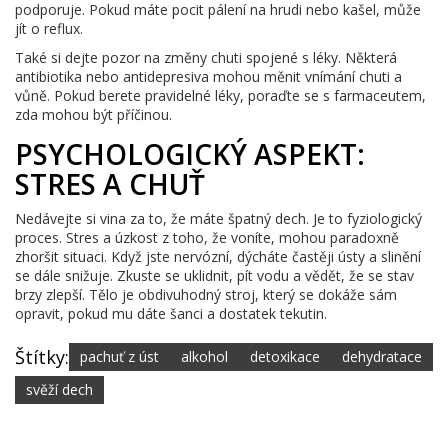
podporuje. Pokud máte pocit pálení na hrudi nebo kašel, může
jít o reflux.
Také si dejte pozor na změny chuti spojené s léky. Některá
antibiotika nebo antidepresiva mohou měnit vnímání chuti a
vůně. Pokud berete pravidelné léky, poraďte se s farmaceutem,
zda mohou být příčinou.
PSYCHOLOGICKÝ ASPEKT:
STRES A CHUŤ
Nedávejte si vina za to, že máte špatný dech. Je to fyziologický
proces. Stres a úzkost z toho, že voníte, mohou paradoxně
zhoršit situaci. Když jste nervózní, dýcháte častěji ústy a slinění
se dále snižuje. Zkuste se uklidnit, pít vodu a vědět, že se stav
brzy zlepší. Tělo je obdivuhodný stroj, který se dokáže sám
opravit, pokud mu dáte šanci a dostatek tekutin.
Štítky:
pachuť z úst
alkohol
detoxikace
dehydratace
svěží dech