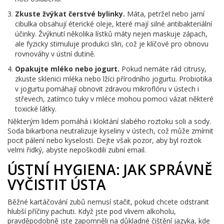
Zkuste žvýkat čerstvé bylinky.
Máta, petržel nebo jarní
cibulka obsahují éterické oleje, které mají silné antibakteriální
účinky. Žvýknutí několika lístků máty nejen maskuje zápach,
ale fyzicky stimuluje produkci slin, což je klíčové pro obnovu
rovnováhy v ústní dutině.
Opakujte mléko nebo jogurt.
Pokud nemáte rád citrusy,
zkuste sklenici mléka nebo lžíci přírodního jogurtu. Probiotika
v jogurtu pomáhají obnovit zdravou mikroflóru v ústech i
střevech, zatímco tuky v mléce mohou pomoci vázat některé
toxické látky.
Některým lidem pomáhá i kloktání slabého roztoku soli a sody.
Soda bikarbona neutralizuje kyseliny v ústech, což může zmírnit
pocit pálení nebo kyselosti. Dejte však pozor, aby byl roztok
velmi řidký, abyste nepoškodili zubní email.
ÚSTNÍ HYGIENA: JAK SPRÁVNĚ
VYČISTIT ÚSTA
Běžné kartáčování zubů nemusí stačit, pokud chcete odstranit
hlubší příčiny pachuti. Když jste pod vlivem alkoholu,
pravděpodobně jste zapomněli na důkladné čištění jazyka, kde