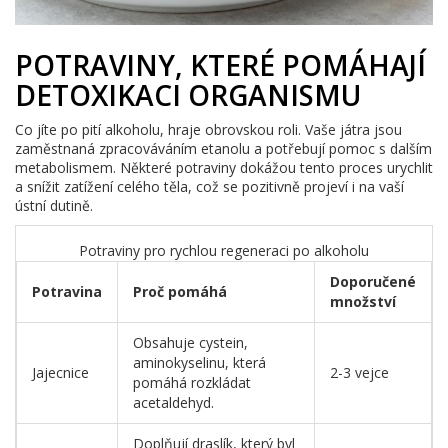
POTRAVINY, KTERÉ POMÁHAJÍ
DETOXIKACI ORGANISMU
Co jíte po pití alkoholu, hraje obrovskou roli. Vaše játra jsou
zaměstnaná zpracováváním etanolu a potřebují pomoc s dalším
metabolismem. Některé potraviny dokážou tento proces urychlit
a snížit zatížení celého těla, což se pozitivně projeví i na vaší
ústní dutině.
Potraviny pro rychlou regeneraci po alkoholu
Doporučené
Potravina
Proč pomáhá
množství
Obsahuje cystein,
aminokyselinu, která
Jajecnice
2-3 vejce
pomáhá rozkládat
acetaldehyd.
Doplňují draslík, který byl