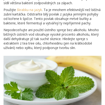
sídlí většina bakterií zodpovědných za zápach.
Použijte
škrabku na jazyk
. Ta je mnohem efektivnější než běžná
zubní kartáčka. Odstraňte bílý povlak z jazyka jemnými pohyby
od kořene k špičce. Tento povlak obsahuje mrtvé buňky a
bakterie, které fermentují a vytvářejí ty nepříjemné pachy.
Nepodeceňujte ani použití ústního spreje bez alkoholu. Mnoho
běžných ústních vod obsahuje vysoké procento alkoholu, který
další dehydratuje již tak suché sliznice. Hledejte spreje s
extraktem z tea tree oilu, chlorhexidinu (jen na krátkodobé
užívání) nebo xylitu, který podporuje tvorbu slin.