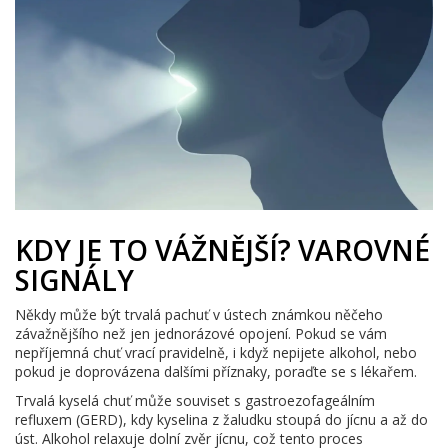
KDY JE TO VÁŽNĚJŠÍ? VAROVNÉ
SIGNÁLY
Někdy může být trvalá pachuť v ústech známkou něčeho
závažnějšího než jen jednorázové opojení. Pokud se vám
nepříjemná chuť vrací pravidelně, i když nepijete alkohol, nebo
pokud je doprovázena dalšími příznaky, poraďte se s lékařem.
Trvalá kyselá chuť může souviset s gastroezofageálním
refluxem (GERD), kdy kyselina z žaludku stoupá do jícnu a až do
úst. Alkohol relaxuje dolní zvěr jícnu, což tento proces