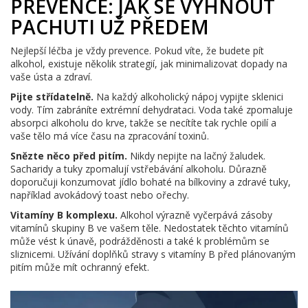
PREVENCE: JAK SE VYHNOUT
PACHUTI UŽ PŘEDEM
Nejlepší léčba je vždy prevence. Pokud víte, že budete pít
alkohol, existuje několik strategií, jak minimalizovat dopady na
vaše ústa a zdraví.
Pijte střídatelně.
Na každý alkoholický nápoj vypijte sklenici
vody. Tím zabráníte extrémní dehydrataci. Voda také zpomaluje
absorpci alkoholu do krve, takže se necítíte tak rychle opilí a
vaše tělo má více času na zpracování toxinů.
Snězte něco před pitím.
Nikdy nepijte na lačný žaludek.
Sacharidy a tuky zpomalují vstřebávání alkoholu. Důrazně
doporučuji konzumovat jídlo bohaté na bílkoviny a zdravé tuky,
například avokádový toast nebo ořechy.
Vitamíny B komplexu.
Alkohol výrazně vyčerpává zásoby
vitamínů skupiny B ve vašem těle. Nedostatek těchto vitamínů
může vést k únavě, podrážděnosti a také k problémům se
sliznicemi. Užívání doplňků stravy s vitamíny B před plánovaným
pitím může mít ochranný efekt.