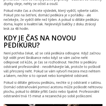
zbytky oleje, nehty se očistí a osuší.
Pokud máte čas a chcete výsledek, který vydrží, vyberte salón.
Pokud jste na šetření, domácí pedikúra je v pořádku - ale
nečekejte, že vydrží déle než týden. A pokud si děláte pedikúru
doma, kupte si kvalitní lak. Nejlevnější balíčky z disku ztrácejí
lesk za 48 hodin.
KDY JE ČAS NA NOVOU
PEDIKÚRU?
Není potřeba čekat, až se celá pedikúra odloupne. Když začnou
být vidět první škrábance nebo když se vám začne neht
odlepovat od kůže, je čas se rozhodnout. Nechte si pedikúru
odstranit profesionálně - neodtrhávejte lak, protože to poškodí
váš přirozený neht. Pokud se vám vytvoří mezera mezi nehtem
a lakem, nechte si to opravit nebo kompletně odstranit.
Pokud si děláte gelovou pedikúru, nechte si ji odstranit v salónu.
Domácí odstraňování pomocí acetonu může poškodit nehtovou
plochu, pokud to děláte příliš často nebo špatně. Profesionální
odstranění trvá 15 minut a nezanechá po sobě poškození.