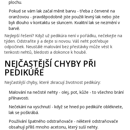
plochu.
Pokud se vám lak začal měnit barvu - třeba z červené na
oranžovou - pravděpodobně jste použili levný lak nebo jste
byli dlouho v kontaktu se sluncem. Kvalitní lak se nezmění v
barvě.
Nejlepší řešení? Když už pedikúra není v pořádku, nečekejte na
týden. Odstraňte ji a dejte si novou. Váš neht potřebuje
odpočinek. Neustálé malování bez přestávky může vést k
tenkosti nehtů, bledosti a dokonce k houbě.
NEJČASTĚJŠÍ CHYBY PŘI
PEDIKÚŘE
Nejčastější chyby, které zkracují životnost pedikúry:
Malování na nečisté nehty - olej, pot, kůže - to všechno brání
přilnavosti.
Nečekání na vyschnutí - když se hned po pedikúře obléknete,
lak se poškrábá.
Používání špatného odstraňovače - některé odstraňovače
obsahují příliš mnoho acetonu, který suší nehty.