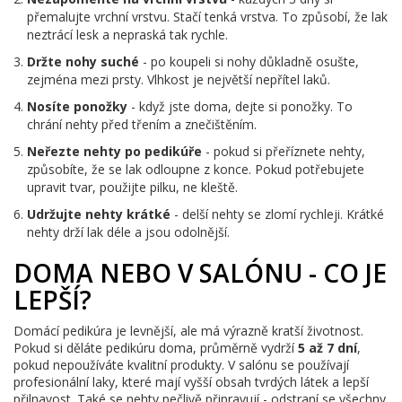
přemalujte vrchní vrstvu. Stačí tenká vrstva. To způsobí, že lak
neztrácí lesk a nepraská tak rychle.
Držte nohy suché
- po koupeli si nohy důkladně osušte,
zejména mezi prsty. Vlhkost je největší nepřítel laků.
Nosíte ponožky
- když jste doma, dejte si ponožky. To
chrání nehty před třením a znečištěním.
Neřezte nehty po pedikúře
- pokud si přeříznete nehty,
způsobíte, že se lak odloupne z konce. Pokud potřebujete
upravit tvar, použijte pilku, ne kleště.
Udržujte nehty krátké
- delší nehty se zlomí rychleji. Krátké
nehty drží lak déle a jsou odolnější.
DOMA NEBO V SALÓNU - CO JE
LEPŠÍ?
Domácí pedikúra je levnější, ale má výrazně kratší životnost.
Pokud si děláte pedikúru doma, průměrně vydrží
5 až 7 dní
,
pokud nepoužíváte kvalitní produkty. V salónu se používají
profesionální laky, které mají vyšší obsah tvrdých látek a lepší
přilnavost. Také se nehty pečlivě připravují - odstraní se všechny