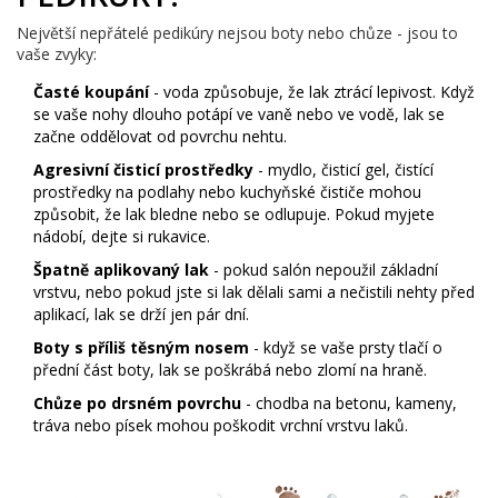
Největší nepřátelé pedikúry nejsou boty nebo chůze - jsou to
vaše zvyky:
Časté koupání
- voda způsobuje, že lak ztrácí lepivost. Když
se vaše nohy dlouho potápí ve vaně nebo ve vodě, lak se
začne oddělovat od povrchu nehtu.
Agresivní čisticí prostředky
- mydlo, čisticí gel, čistící
prostředky na podlahy nebo kuchyňské čističe mohou
způsobit, že lak bledne nebo se odlupuje. Pokud myjete
nádobí, dejte si rukavice.
Špatně aplikovaný lak
- pokud salón nepoužil základní
vrstvu, nebo pokud jste si lak dělali sami a nečistili nehty před
aplikací, lak se drží jen pár dní.
Boty s příliš těsným nosem
- když se vaše prsty tlačí o
přední část boty, lak se poškrábá nebo zlomí na hraně.
Chůze po drsném povrchu
- chodba na betonu, kameny,
tráva nebo písek mohou poškodit vrchní vrstvu laků.