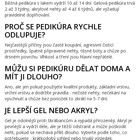
Běžná pedikúra s lakem vydrží 10 až 14 dní. Gelová pedikúra trvá
2 až 3 týdny, akrylové nehty až 4 až 6 týdnů, ale vyžadují
pravidelné doplňování.
PROČ SE PEDIKÚRA RYCHLE
ODLUPUJE?
Nejčastější příčiny jsou časté koupání, agresivní čisticí
prostředky, špatně připravené nehty, těsné boty a chůze po
drsném povrchu. Vlhkost a tření jsou hlavní nepřátelé.
MŮŽU SI PEDIKÚRU DĚLAT DOMA A
MÍT JI DLOUHO?
Ano, ale jen pokud použijete kvalitní produkty, základní vrstvu,
vrchní vrstvu a dodržíte pravidla - nečisté nehty, nečekání na
vyschnutí a chůze bez ponožek to zkrátí na 5-7 dní.
JE LEPŠÍ GEL NEBO AKRYL?
Gel je odolnější proti škrábancům a vypadá přirozeněji. Akryl je
pevnější a vydrží déle, ale je těžší odstranit a může poškodit
neht, pokud se nechává příliš dlouho. Vyberte podle toho, co
potřebujete - krátkodobý vzhled nebo trvalý výsledek.