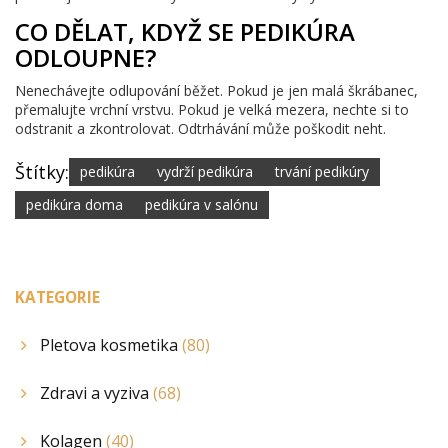
CO DĚLAT, KDYŽ SE PEDIKÚRA
ODLOUPNE?
Nenechávejte odlupování běžet. Pokud je jen malá škrábanec,
přemalujte vrchní vrstvu. Pokud je velká mezera, nechte si to
odstranit a zkontrolovat. Odtrhávání může poškodit neht.
Štítky:
pedikúra
vydrží pedikúra
trvání pedikúry
pedikúra doma
pedikúra v salónu
KATEGORIE
Pletova kosmetika
(80)
Zdravi a vyziva
(68)
Kolagen
(40)