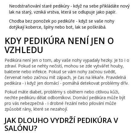
Neodstraňování staré pedikúry - když na sebe přikládáte nový
lak na starý, vzniká vrstva, která se odlupuje jako papír.
Chodba bez ponožek po pedikúře - když se vaše nohy
dotýkají koberce, špíny nebo bot, lak se poškrábá.
KDY PEDIKÚRA NENÍ JEN O
VZHLEDU
Pedikúra není jen o tom, aby vaše nohy vypadaly hezky. Je to i o
zdraví. Pokud se nehty nečistí, mohou se zde vytvářet houby,
bakterie nebo infekce. Pokud se vám nohy začnou svědit,
červenat nebo začnou mít zápach, je čas na lékaře. Pravidelná
pedikúra - i když jen domácí - pomáhá detekovat problémy dřív.
Pokud máte diabet, problémy s oběhem nebo citlivou kůži,
nechte pedikúru dělat odborníkovi. Domácí pedikúra může být
pro vás nebezpečná - i drobné řezání nebo pilování může
způsobit rány, které se nezahojí.
JAK DLOUHO VYDRŽÍ PEDIKÚRA V
SALÓNU?