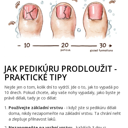
JAK PEDIKÚRU PRODLOUŽIT -
PRAKTICKÉ TIPY
Nejde jen o tom, kolik dní to vydrží. Jde o to, jak to vypadá po
10 dnech. Pokud chcete, aby vaše nohy vypadaly, jako byste je
právě dělali, tady je co dělat:
Používejte základní vrstvu
- i když jste si pedikúru dělali
doma, nikdy nezapomeňte na základní vrstvu. Ta chrání neht
a zlepšuje přilnavost laků.
Nezapomeňte na vrchní vrstvu
- každých 3 dny si