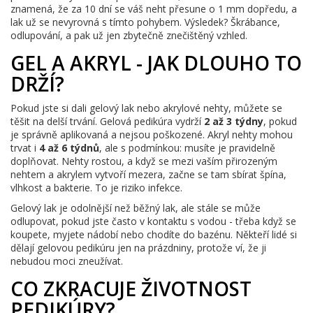
znamená, že za 10 dní se váš neht přesune o 1 mm dopředu, a
lak už se nevyrovná s tímto pohybem. Výsledek? Škrábance,
odlupování, a pak už jen zbytečně znečištěný vzhled.
GEL A AKRYL - JAK DLOUHO TO
DRŽÍ?
Pokud jste si dali gelový lak nebo akrylové nehty, můžete se
těšit na delší trvání. Gelová pedikúra vydrží
2 až 3 týdny
, pokud
je správně aplikovaná a nejsou poškozené. Akryl nehty mohou
trvat i
4 až 6 týdnů
, ale s podmínkou: musíte je pravidelně
doplňovat. Nehty rostou, a když se mezi vaším přirozeným
nehtem a akrylem vytvoří mezera, začne se tam sbírat špína,
vlhkost a bakterie. To je riziko infekce.
Gelový lak je odolnější než běžný lak, ale stále se může
odlupovat, pokud jste často v kontaktu s vodou - třeba když se
koupete, myjete nádobí nebo chodíte do bazénu. Někteří lidé si
dělají gelovou pedikúru jen na prázdniny, protože ví, že ji
nebudou moci zneužívat.
CO ZKRACUJE ŽIVOTNOST
PEDIKÚRY?