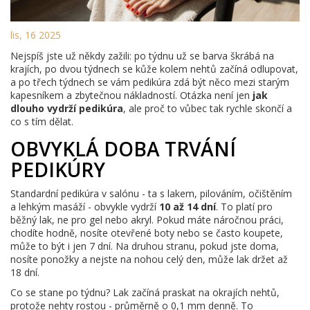
lis, 16 2025
Nejspíš jste už někdy zažili: po týdnu už se barva škrábá na
krajích, po dvou týdnech se kůže kolem nehtů začíná odlupovat,
a po třech týdnech se vám pedikúra zdá být něco mezi starým
kapesníkem a zbytečnou nákladností. Otázka není jen
jak
dlouho vydrží pedikúra
, ale proč to vůbec tak rychle skončí a
co s tím dělat.
OBVYKLÁ DOBA TRVÁNÍ
PEDIKÚRY
Standardní pedikúra v salónu - ta s lakem, pilováním, očištěním
a lehkým masáží - obvykle vydrží
10 až 14 dní
. To platí pro
běžný lak, ne pro gel nebo akryl. Pokud máte náročnou práci,
chodíte hodně, nosíte otevřené boty nebo se často koupete,
může to být i jen 7 dní. Na druhou stranu, pokud jste doma,
nosíte ponožky a nejste na nohou celý den, může lak držet až
18 dní.
Co se stane po týdnu? Lak začíná praskat na okrajích nehtů,
protože nehty rostou - průměrně o 0,1 mm denně. To