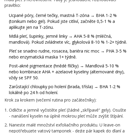
pravítko:
Ucpané póry, černé tečky, mastná T‑zóna → BHA 1-2 %
(tonikum nebo gel). Pokud jste citliví, začněte 0,5-1 % a
aplikujte jen na T‑zónu.
Mdlá pleť, šupinky, jemné linky → AHA 5-8 % (mléčná,
mandlová). Pokud zvládnete víc, glykolová 8-10 % 1-2× týdně.
Pleť se snadno rudne, rosacea, bariéra nic moc → PHA 3-5 %
nebo enzymatická maska 1× týdně.
Post‑akné pigmentace (hnědé flíčky) → Mandlová 5-10 %
nebo kombinace AHA + azelaové kyseliny (alternované dny),
vždy se SPF 50.
Zarůstající chloupky po holení (brada, třísla) → BHA 1-2 %
lokálně po 24 h od holení.
Krok za krokem (večerní rutina pro začátečníky):
Odličte a jemně vyčistěte pleť (žádné „skřípavé“ gely). Osušte
- nanášení kyselin na úplně mokrou pleť může zvýšit štípání.
Naneste malé množství exfoliačního produktu. U leave‑on
nepotřebujete vatový tamponek - dejte pár kapek do dlaní a