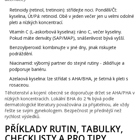
Retinoidy (retinol, tretinoin): střídejte noci. Pondělí/Čt:
kyselina, Út/Pá: retinoid. Obě v jeden večer jen u velmi odolné
pleti a nízkých koncentrací.
Vitamín C (L‑askorbová kyselina): ráno C, večer kyseliny.
Pokud máte deriváty (SAP/MAP), snášenlivost bývá vyšší.
Benzoylperoxid: kombinujte v jiné dny, jinak riskujete
podráždění.
Niacinamid: výborný partner do stejné rutiny - zklidňuje a
podporuje bariéru.
Azelaová kyselina: lze střídat s AHA/BHA, je šetrná k pleti s
rosaceou.
Těhotenství a kojení: obecně se doporučuje držet se AHA/PHA v
nízkých koncentracích. Lokální BHA do 2 % bývá podle
dermatologické literatury považována za přijatelnou, ale vždy
řešte se svým gynekologem. Bezpečnost je přednější než
rychlost výsledků.
PŘÍKLADY RUTIN, TABULKY,
CHECKLISTY A PRO TIPY