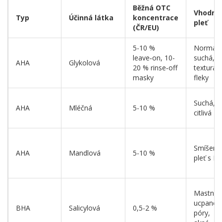
Běžná OTC
Vhodná
Typ
Účinná látka
koncentrace
pleť
(ČR/EU)
5-10 %
Normální
leave‑on, 10-
suchá,
AHA
Glykolová
20 % rinse‑off
textura,
masky
fleky
Suchá,
AHA
Mléčná
5-10 %
citlivá
Smíšená
AHA
Mandlová
5-10 %
pleť s PI
Mastná,
ucpané
BHA
Salicylová
0,5-2 %
póry,