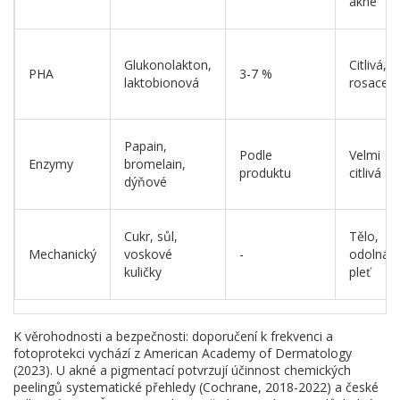
akné
Glukonolakton,
Citlivá,
PHA
3-7 %
laktobionová
rosacea
Papain,
Podle
Velmi
Enzymy
bromelain,
produktu
citlivá
dýňové
Cukr, sůl,
Tělo,
Mechanický
voskové
-
odolná
kuličky
pleť
K věrohodnosti a bezpečnosti: doporučení k frekvenci a
fotoprotekci vychází z American Academy of Dermatology
(2023). U akné a pigmentací potvrzují účinnost chemických
peelingů systematické přehledy (Cochrane, 2018-2022) a české