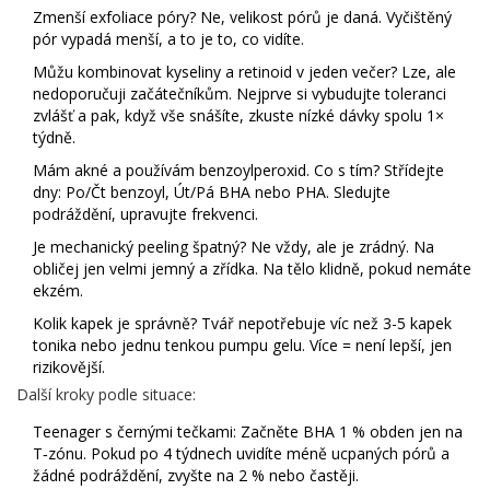
Zmenší exfoliace póry? Ne, velikost pórů je daná. Vyčištěný
pór vypadá menší, a to je to, co vidíte.
Můžu kombinovat kyseliny a retinoid v jeden večer? Lze, ale
nedoporučuji začátečníkům. Nejprve si vybudujte toleranci
zvlášť a pak, když vše snášíte, zkuste nízké dávky spolu 1×
týdně.
Mám akné a používám benzoylperoxid. Co s tím? Střídejte
dny: Po/Čt benzoyl, Út/Pá BHA nebo PHA. Sledujte
podráždění, upravujte frekvenci.
Je mechanický peeling špatný? Ne vždy, ale je zrádný. Na
obličej jen velmi jemný a zřídka. Na tělo klidně, pokud nemáte
ekzém.
Kolik kapek je správně? Tvář nepotřebuje víc než 3-5 kapek
tonika nebo jednu tenkou pumpu gelu. Více = není lepší, jen
rizikovější.
Další kroky podle situace:
Teenager s černými tečkami: Začněte BHA 1 % obden jen na
T‑zónu. Pokud po 4 týdnech uvidíte méně ucpaných pórů a
žádné podráždění, zvyšte na 2 % nebo častěji.