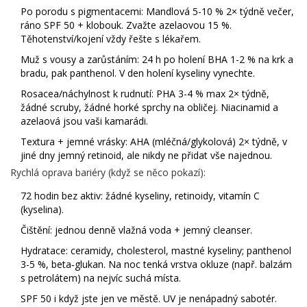
Po porodu s pigmentacemi: Mandlová 5-10 % 2× týdně večer,
ráno SPF 50 + klobouk. Zvažte azelaovou 15 %.
Těhotenství/kojení vždy řešte s lékařem.
Muž s vousy a zarůstáním: 24 h po holení BHA 1-2 % na krk a
bradu, pak panthenol. V den holení kyseliny vynechte.
Rosacea/náchylnost k rudnutí: PHA 3-4 % max 2× týdně,
žádné scruby, žádné horké sprchy na obličej. Niacinamid a
azelaová jsou vaši kamarádi.
Textura + jemné vrásky: AHA (mléčná/glykolová) 2× týdně, v
jiné dny jemný retinoid, ale nikdy ne přidat vše najednou.
Rychlá oprava bariéry (když se něco pokazí):
72 hodin bez aktiv: žádné kyseliny, retinoidy, vitamín C
(kyselina).
Čištění: jednou denně vlažná voda + jemný cleanser.
Hydratace: ceramidy, cholesterol, mastné kyseliny; panthenol
3-5 %, beta‑glukan. Na noc tenká vrstva okluze (např. balzám
s petrolátem) na nejvíc suchá místa.
SPF 50 i když jste jen ve městě. UV je nenápadný sabotér.