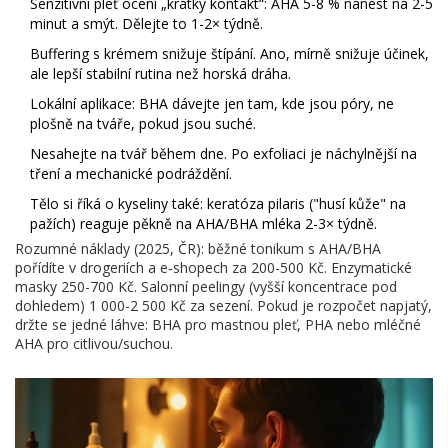
Senzitivní pleť ocení „krátký kontakt“: AHA 5-8 % nanést na 2-5
minut a smýt. Dělejte to 1-2× týdně.
Buffering s krémem snižuje štípání. Ano, mírně snižuje účinek,
ale lepší stabilní rutina než horská dráha.
Lokální aplikace: BHA dávejte jen tam, kde jsou póry, ne
plošně na tváře, pokud jsou suché.
Nesahejte na tvář během dne. Po exfoliaci je náchylnější na
tření a mechanické podráždění.
Tělo si říká o kyseliny také: keratóza pilaris ("husí kůže" na
pažích) reaguje pěkně na AHA/BHA mléka 2-3× týdně.
Rozumné náklady (2025, ČR): běžné tonikum s AHA/BHA
pořídíte v drogeriích a e‑shopech za 200-500 Kč. Enzymatické
masky 250-700 Kč. Salonní peelingy (vyšší koncentrace pod
dohledem) 1 000-2 500 Kč za sezení. Pokud je rozpočet napjatý,
držte se jedné láhve: BHA pro mastnou pleť, PHA nebo mléčné
AHA pro citlivou/suchou.