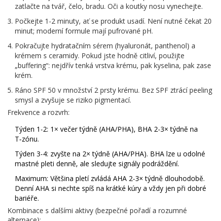
zatlačte na tvář, čelo, bradu. Oči a koutky nosu vynechejte.
Počkejte 1-2 minuty, ať se produkt usadí. Není nutné čekat 20
minut; moderní formule mají pufrované pH.
Pokračujte hydratačním sérem (hyaluronát, panthenol) a
krémem s ceramidy. Pokud jste hodně citliví, použijte
„buffering“: nejdřív tenká vrstva krému, pak kyselina, pak zase
krém.
Ráno SPF 50 v množství 2 prsty krému. Bez SPF ztrácí peeling
smysl a zvyšuje se riziko pigmentací.
Frekvence a rozvrh:
Týden 1-2: 1× večer týdně (AHA/PHA), BHA 2-3× týdně na
T‑zónu.
Týden 3-4: zvyšte na 2× týdně (AHA/PHA). BHA lze u odolné
mastné pleti denně, ale sledujte signály podráždění.
Maximum: Většina pletí zvládá AHA 2-3× týdně dlouhodobě.
Denní AHA si nechte spíš na krátké kúry a vždy jen při dobré
bariéře.
Kombinace s dalšími aktivy (bezpečné pořadí a rozumné
alternace):