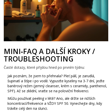
MINI‑FAQ A DALŠÍ KROKY /
TROUBLESHOOTING
Časté dotazy, které přijdou hned po prvním týdnu:
Jak poznám, že jsem to přehnala? Pleť pálí, je zarudlá,
šupinatí a štípe i po vodě. Vypusťte kyseliny na 3-7 dní, jeďte
bariérový režim (jemný cleanser, krém s ceramidy, panthenol,
SPF). Až se zklidní, vraťte se na poloviční frekvenci.
Můžu používat peeling v létě? Ano, ale držte se nižších
koncentrací/frekvence a VŽDY SPF 50. Vynechejte dny, kdy
trávíte celý den na slunci.