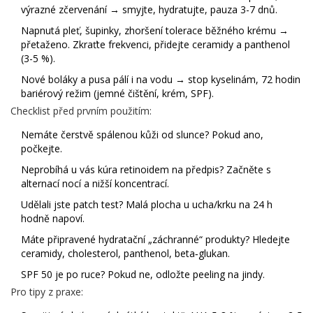
výrazné zčervenání → smyjte, hydratujte, pauza 3-7 dnů.
Napnutá pleť, šupinky, zhoršení tolerace běžného krému →
přetaženo. Zkraťte frekvenci, přidejte ceramidy a panthenol
(3-5 %).
Nové boláky a pusa pálí i na vodu → stop kyselinám, 72 hodin
bariérový režim (jemné čištění, krém, SPF).
Checklist před prvním použitím:
Nemáte čerstvě spálenou kůži od slunce? Pokud ano,
počkejte.
Neprobíhá u vás kúra retinoidem na předpis? Začněte s
alternací nocí a nižší koncentrací.
Udělali jste patch test? Malá plocha u ucha/krku na 24 h
hodně napoví.
Máte připravené hydratační „záchranné“ produkty? Hledejte
ceramidy, cholesterol, panthenol, beta‑glukan.
SPF 50 je po ruce? Pokud ne, odložte peeling na jindy.
Pro tipy z praxe: