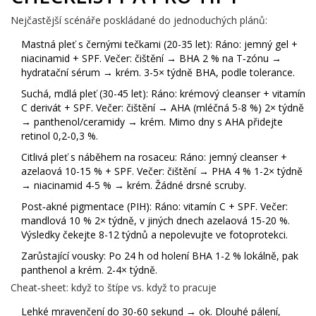
Nejčastější scénáře poskládané do jednoduchých plánů:
Mastná pleť s černými tečkami (20-35 let): Ráno: jemný gel +
niacinamid + SPF. Večer: čištění → BHA 2 % na T‑zónu →
hydratační sérum → krém. 3-5× týdně BHA, podle tolerance.
Suchá, mdlá pleť (30-45 let): Ráno: krémový cleanser + vitamín
C derivát + SPF. Večer: čištění → AHA (mléčná 5-8 %) 2× týdně
→ panthenol/ceramidy → krém. Mimo dny s AHA přidejte
retinol 0,2-0,3 %.
Citlivá pleť s náběhem na rosaceu: Ráno: jemný cleanser +
azelaová 10-15 % + SPF. Večer: čištění → PHA 4 % 1-2× týdně
→ niacinamid 4-5 % → krém. Žádné drsné scruby.
Post‑akné pigmentace (PIH): Ráno: vitamín C + SPF. Večer:
mandlová 10 % 2× týdně, v jiných dnech azelaová 15-20 %.
Výsledky čekejte 8-12 týdnů a nepolevujte ve fotoprotekci.
Zarůstající vousky: Po 24 h od holení BHA 1-2 % lokálně, pak
panthenol a krém. 2-4× týdně.
Cheat‑sheet: když to štípe vs. když to pracuje
Lehké mravenčení do 30-60 sekund → ok. Dlouhé pálení,