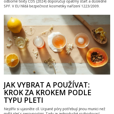
odborné texty ČDS (2024) doporučují opatrný start a důsledné
SPF. V EU hlídá bezpečnost kosmetiky nařízení 1223/2009.
JAK VYBRAT A POUŽÍVAT:
KROK ZA KROKEM PODLE
TYPU PLETI
Nejdřív si ujasněte cíl. Ucpané póry potřebují jinou munici než
mdlá pleť s nerovnostmi. Tady je jednoduché rozhodovací