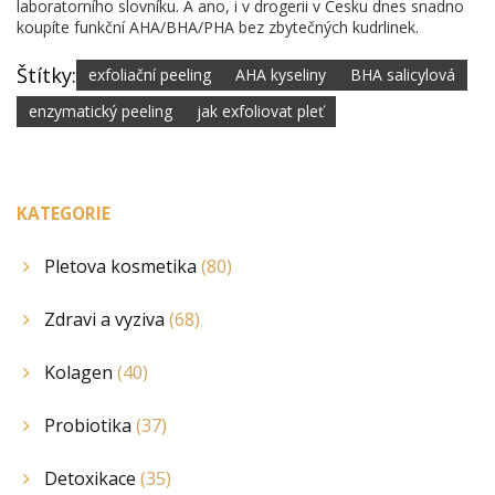
laboratorního slovníku. A ano, i v drogerii v Česku dnes snadno
koupíte funkční AHA/BHA/PHA bez zbytečných kudrlinek.
Štítky:
exfoliační peeling
AHA kyseliny
BHA salicylová
enzymatický peeling
jak exfoliovat pleť
KATEGORIE
Pletova kosmetika
(80)
Zdravi a vyziva
(68)
Kolagen
(40)
Probiotika
(37)
Detoxikace
(35)