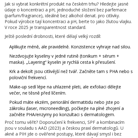
Jak si vybrat konkrétní produkt na českém trhu? Hledejte jasné
údaje o koncentraci a pH, jednoduché složení bez parfemace
(parfum/fragrance), ideálně bez alkohol denat. pro citlivky.
Pokud výrobce tají koncentraci a pH, berte to jako žlutou vlajku.
V roce 2025 je transparentnost standard.
Ještě poslední drobnosti, které dělají velký rozdíl:
Aplikujte méně, ale pravidelně. Konzistence vyhraje nad silou.
Nezdvojujte kyseliny v jedné rutině (tonikum + sérum +
maska). „Layering“ kyselin je rychlá cesta k přesušení.
Krk a dekolt jsou citlivější než tvář. Začněte tam s PHA nebo s
poloviční frekvencí.
Make‑up sedí lépe na uhlazené pleti, ale exfoliaci dělejte
večer, ne těsně před líčením.
Pokud máte ekzém, periorální dermatitidu nebo jste po
zákroku (laser, microneedling), počkejte na plné zhojení a
začněte PHA/enzymy po konzultaci s dermatologem.
Proč tomu věřit? Doporučení k frekvenci, SPF a kombinacím
jsou v souladu s AAD (2023) a českou praxí dermatologů. U
akné a PIH jde o ověřené postupy, které dávají smysl i bez