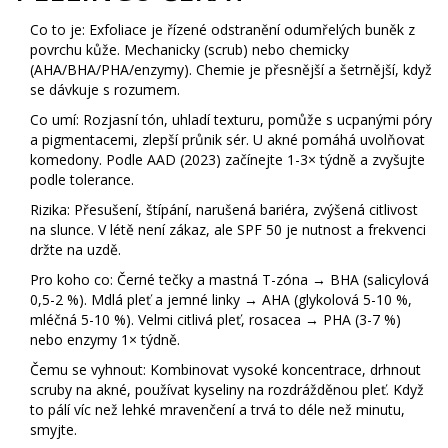
Co to je: Exfoliace je řízené odstranění odumřelých buněk z
povrchu kůže. Mechanicky (scrub) nebo chemicky
(AHA/BHA/PHA/enzymy). Chemie je přesnější a šetrnější, když
se dávkuje s rozumem.
Co umí: Rozjasní tón, uhladí texturu, pomůže s ucpanými póry
a pigmentacemi, zlepší průnik sér. U akné pomáhá uvolňovat
komedony. Podle AAD (2023) začínejte 1-3× týdně a zvyšujte
podle tolerance.
Rizika: Přesušení, štípání, narušená bariéra, zvýšená citlivost
na slunce. V létě není zákaz, ale SPF 50 je nutnost a frekvenci
držte na uzdě.
Pro koho co: Černé tečky a mastná T-zóna → BHA (salicylová
0,5-2 %). Mdlá pleť a jemné linky → AHA (glykolová 5-10 %,
mléčná 5-10 %). Velmi citlivá pleť, rosacea → PHA (3-7 %)
nebo enzymy 1× týdně.
Čemu se vyhnout: Kombinovat vysoké koncentrace, drhnout
scruby na akné, používat kyseliny na rozdrážděnou pleť. Když
to pálí víc než lehké mravenčení a trvá to déle než minutu,
smyjte.