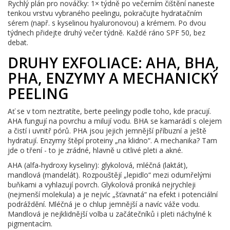
Rychlý plán pro nováčky: 1× týdně po večerním čištění naneste
tenkou vrstvu vybraného peelingu, pokračujte hydratačním
sérem (např. s kyselinou hyaluronovou) a krémem. Po dvou
týdnech přidejte druhý večer týdně. Každé ráno SPF 50, bez
debat.
DRUHY EXFOLIACE: AHA, BHA,
PHA, ENZYMY A MECHANICKÝ
PEELING
Ať se v tom neztratíte, berte peelingy podle toho, kde pracují.
AHA fungují na povrchu a milují vodu. BHA se kamarádí s olejem
a čistí i uvnitř pórů. PHA jsou jejich jemnější příbuzní a ještě
hydratují. Enzymy štěpí proteiny „na klidno“. A mechanika? Tam
jde o tření - to je zrádné, hlavně u citlivé pleti a akné.
AHA (alfa‑hydroxy kyseliny): glykolová, mléčná (laktát),
mandlová (mandelát). Rozpouštějí „lepidlo“ mezi odumřelými
buňkami a vyhlazují povrch. Glykolová proniká nejrychleji
(nejmenší molekula) a je nejvíc „šťavnatá“ na efekt i potenciální
podráždění. Mléčná je o chlup jemnější a navíc váže vodu.
Mandlová je nejklidnější volba u začátečníků i pleti náchylné k
pigmentacím.