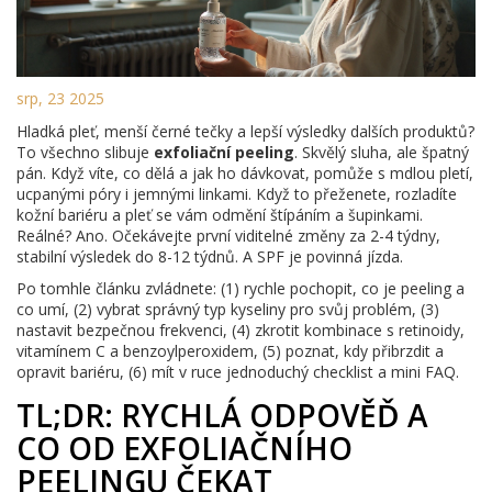
srp, 23 2025
Hladká pleť, menší černé tečky a lepší výsledky dalších produktů?
To všechno slibuje
exfoliační peeling
. Skvělý sluha, ale špatný
pán. Když víte, co dělá a jak ho dávkovat, pomůže s mdlou pletí,
ucpanými póry i jemnými linkami. Když to přeženete, rozladíte
kožní bariéru a pleť se vám odmění štípáním a šupinkami.
Reálné? Ano. Očekávejte první viditelné změny za 2-4 týdny,
stabilní výsledek do 8-12 týdnů. A SPF je povinná jízda.
Po tomhle článku zvládnete: (1) rychle pochopit, co je peeling a
co umí, (2) vybrat správný typ kyseliny pro svůj problém, (3)
nastavit bezpečnou frekvenci, (4) zkrotit kombinace s retinoidy,
vitamínem C a benzoylperoxidem, (5) poznat, kdy přibrzdit a
opravit bariéru, (6) mít v ruce jednoduchý checklist a mini FAQ.
TL;DR: RYCHLÁ ODPOVĚĎ A
CO OD EXFOLIAČNÍHO
PEELINGU ČEKAT