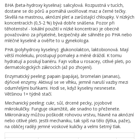
BHA (beta‑hydroxy kyselina): salicylová. Rozpustná v tucích,
dostane se do pórů a pomáhá uvolňovat maz a černé tečky.
Skvělá na mastnou, aknózní pleť a zarůstající chloupky. V nízkých
koncentracích (0,5-2 %) bývá dobře snášena. Pozor při
těhotenství - lokální použití v nízké koncentraci je obecně
považováno za přijatelné, bezpečněji ale sáhněte po PHA nebo
mléčné kyselině a ověřte to u gynekologa.
PHA (polyhydroxy kyseliny): glukonolakton, laktobionová. Mají
větší molekulu, prostupují pomaleji a méně dráždí. K tomu
hydratují a posilují bariéru. Fajn volba u rosacey, citlivé pleti, po
dermatologických zákrocích (až po zhojení).
Enzymatický peeling: papain (papája), bromelain (ananas),
dýňové enzymy. Aktivují se ve vlhku, jemně naruší vazby mezi
odumřelými buňkami. Hodí se, když kyseliny nesnesete.
Většinou 1× týdně stačí.
Mechanický peeling: cukr, sůl, drcené pecky, jojobové
mikrokuličky. Funguje okamžitě, ale snadno to přeženete.
Mikronárazy můžou poškodit rohovou vrstvu, hlavně na aknózní
nebo citlivé pleti. Jestli mechaniku, tak spíš na tělo (lýtka, paže),
na obličej raději jemné voskové kuličky a velmi šetrný tlak.