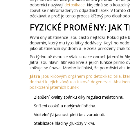
odborníci nazývají
detoxikace
. Nejedná se o kouzelný 
zbavit se nahromaděných odpadních látek. V tomto čl
očekávat a proč je tento proces klíčový pro dlouhodo
FYZICKÉ PROMĚNY: JAK 
První dny abstinence jsou často nejtěžší. Pokud jste 
dopamin, který mu tyto látky dodávaly. Když ho nedo
jako abstinenční syndrom a je zcela přirozený znak t
Po týdnu až dvou se však situace obrací. Jaterní buňk
Játra jsou hlavní filtr vaší krve a jejich funkce přímo o
snižuje se únava. Mnoho lidí hlásí, že po měsíci abstin
Játra
jsou
klíčovým orgánem pro detoxikaci těla, kte
dochází k jejich zánětu a tukové degeneraci. Abstinen
poškození jaterních buněk.
Zlepšení kvality spánku díky regulaci melatoninu.
Snížení otoků a nadýmání břicha.
Viditelnější jasnost pleti bez zarudnutí.
Stabilizace hladiny glukózy v krvi.