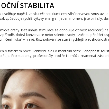
OČNÍ STABILITA
ol uvolňuje napětí, ve skutečnosti tlumí centrální nervovou soustavu a
pak způsobuje rychlé výkyvy energie - jeden moment jste plní síly, dal
cké dráhy. Bez umělé stimulace se obnovuje citlivost receptorů na
 přírodě, dobrá konverzace nebo sklenice vody - začnou přinášet us
mlčení hluku“ v hlavě. Rozhodování se stává rychlejší a rozhodnosti
n o fyzickém pocitu lehkosti, ale i o mentální ostré. Schopnost soust
uvolňuje. Pro studenty, profesionály i rodiče to může znamenat zásadn