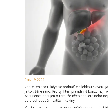
čen, 19 2026
Znáte ten pocit, když se probudíte s lehkou hlavou, j
je to běžné ráno. Pro ty, kteří pravidelně konzumují 
Abstinence není jen o tom, že něco nepijete nebo nej
po dlouhodobém zatížení toxiny.
Když se rozhodnete pro abstinenční periodu - ať už jd