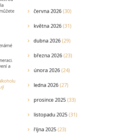
la
června 2026
(30)
 můžete
května 2026
(31)
e
dubna 2026
(29)
 známé
března 2026
(23)
neraci.
vení a
února 2026
(24)
alkoholu
ledna 2026
(27)
jí
prosince 2025
(33)
listopadu 2025
(31)
října 2025
(23)