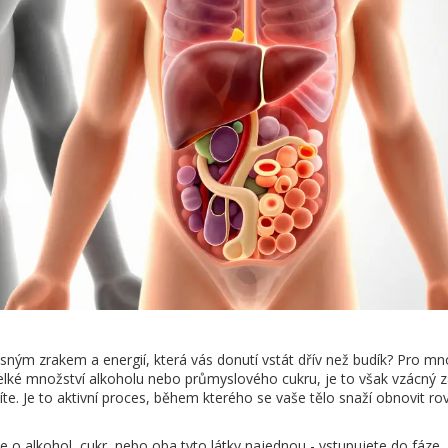
asným zrakem a energií, která vás donutí vstát dřív než budík? Pro mno
velké množství alkoholu nebo průmyslového cukru, je to však vzácný z
íte. Je to aktivní proces, během kterého se vaše tělo snaží obnovit r
e o alkohol, cukr, nebo oba tyto látky najednou - vstupujete do fáze,