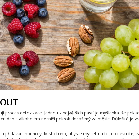
NOUT
ují proces detoxikace. Jednou z největších pastí je myšlenka, že poku
den den s alkoholem nezničí pokrok dosažený za měsíc. Důležité je vrá
a přidávání hodnoty. Místo toho, abyste mysleli na to, co nesmíte, 