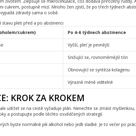
tním životem. Zlepšuje se mikrocirkulace, což dodává přirozený ruddy. 
mi cukrem, postupně mizí. Mnoho žen zjistí, že po třech týdnech abst
ť vypadá zdravěji sama o sobě.
 stavu pleti před a po abstinenci
lkoholem/cukrem)
Po 4-6 týdnech abstinence
se
Vyšší, pleť je pevnější
Snižující se, rovnoměrnější tón
Obnovující se syntéza kolagenu
Výrazně méně viditelné
E: KROK ZA KROKEM
 ale udržet se na cestě vyžaduje plán. Nenechte se zmást myšlenkou,
ky a postupujte podle těchto osvědčených strategií.
erých byste normálně pili alkohol nebo jedli sladké. Je to večer po prác