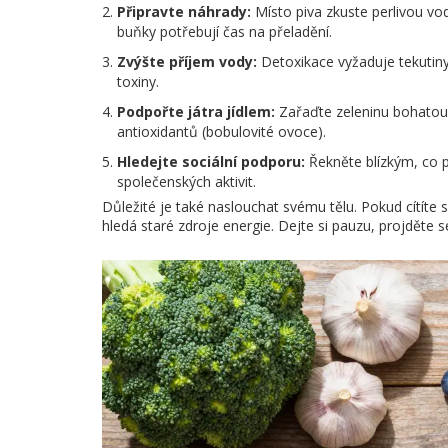
Připravte náhrady:
Místo piva zkuste perlivou vo
buňky potřebují čas na přeladění.
Zvýšte příjem vody:
Detoxikace vyžaduje tekutiny.
toxiny.
Podpořte játra jídlem:
Zařaďte zeleninu bohatou 
antioxidantů (bobulovité ovoce).
Hledejte sociální podporu:
Řekněte blízkým, co p
společenských aktivit.
Důležité je také naslouchat svému tělu. Pokud cítíte 
hledá staré zdroje energie. Dejte si pauzu, projděte