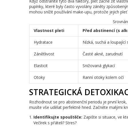
Když odstraníte tyto dva faktory, pleť začne žít vlas
pupínky, které byly často vyvolány záněty způsobený
mohou snížit používání make-upu, protože jejich ple
Srovnání
Vlastnost pleti
Před abstinencí (s a
Hydratace
Nízká, suchá a loupající 
Zánětlivost
Časté akné, zarudnutí
Elasticit
Snižovaná glykací
Otoky
Ranní otoky kolem očí
STRATEGICKÁ DETOXIKAC
Rozhodnout se pro abstinenční periodu je první krok,
musíte vše udělat perfektně hned. Začněte malými kro
Identifikujte spouštěče:
Zapište si situace, ve kt
Večírek s přáteli? Stres?