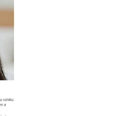
u vzniku
en a