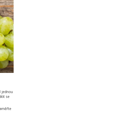
d jednou
tit se
zaměřte