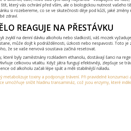
štít, který vás ochrání před vším, ale o biologickou nutnost vašeho tě
ánku si rozebereme, co se ve skutečnosti děje pod kůží, jaké změny
bé zdraví.
TĚLO REAGUJE NA PŘESTÁVKU
byli zvyklí na denní dávku alkoholu nebo sladkostí, váš mozek vyžaduj
stane, může dojít k podrážděnosti, úzkosti nebo nespavosti. Toto je
oho, že se vaše nervová soustava začíná resetovat.
y, které byly zaměstnány rozkladem ethanolu, dostávají šanci na rege
vlivňuje celkovou vitalitu. Když játra fungují efektivněji, zlepšuje se trá
ence od alkoholu začali lépe spát a měli stabilnější náladu.
rý metabolizuje toxiny a podporuje trávení
. Při pravidelné konzumaci 
ce umožňuje snížit hladinu transamináz, což jsou enzymy, které indiku