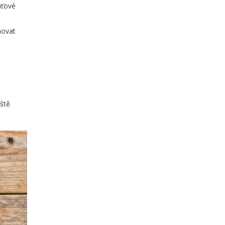
uťové
hovat
eště