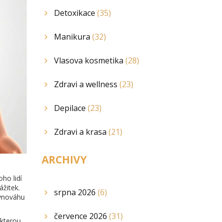
Detoxikace
(35)
Manikura
(32)
Vlasova kosmetika
(28)
Zdravi a wellness
(23)
Depilace
(23)
Zdravi a krasa
(21)
ARCHIVY
ho lidí
ážitek.
srpna 2026
(6)
ovnováhu
července 2026
(31)
 kterou