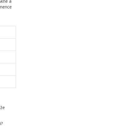
Akné a
inence
 že
i?