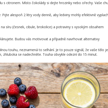
du s citronem. Místo čokolády si dejte hrozinky nebo ořechy. Vaše ch
 Pijte alespoň 2 litry vody denně, aby ledviny mohly efektivně vyplac
na síru (česnek, cibule, brokolice) a potraviny s vysokým obsahem
lánujete. Budou vás motivovat a případně navrhovat alternativy
silnou touhu, neznamená to selhání. Je to pouze signál, že vaše tělo j
 se, zhluboka se nadechněte. Touha obvykle odezní do 15 minut.