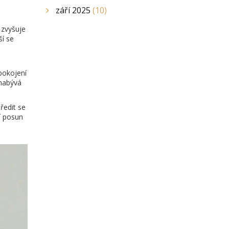
září 2025
(10)
 zvyšuje
ší se
pokojení
 nabývá
ředit se
í posun