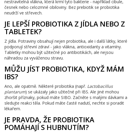
nestravitelná vlákna, která krmí tyto bakterie - například cibule,
česnek nebo celozrnné obiloviny. Bez prebiotik se probiotika
neudrží ve střevech.
JE LEPŠÍ PROBIOTIKA Z JÍDLA NEBO Z
TABLETEK?
Z jídla. Potraviny obsahují nejen probiotika, ale i další látky, které
podporují střevní zdraví - jako vlákna, antioxidanty a vitamíny.
Tabletky mohou být užitečné po antibiotikách, ale nejsou
náhradou za vyváženou stravu.
MŮŽU JÍST PROBIOTIKA, KDYŽ MÁM
IBS?
Ano, ale opatrně. Některé probiotika (např.
Lactobacillus
plantarum
) se ukázaly jako užitečné při IBS. Ale jiné mohou
zhoršit příznaky, pokud máte SIBO. Začněte s malými dávkami a
sledujte reakci těla. Pokud máte časté nadutí, nechte si poradit
lékařem.
JE PRAVDA, ŽE PROBIOTIKA
POMÁHAJÍ S HUBNUTÍM?