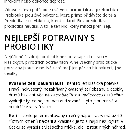
infekcím nebo dokonce deprese.
Zdravé střevo potřebuje dvě věci:
probiotika
a
prebiotika
.
Probiotika jsou živé bakterie, které přímo přidáváte do těla.
Prebiotika jsou vláknina, která je krmí. Bez prebiotik se
probiotika neudrží. A to je ten klíč, který mnozí přehlížejí.
NEJLEPŠÍ POTRAVINY S
PROBIOTIKY
Nejúčinnější zdroje probiotik nejsou v kapslích - jsou v
klasických, přírodních potravinách. A ne všechny probiotické
potraviny jsou stejné. Některé mají jen pár druhů bakterií, jiné
desítky.
Kvasené zelí (sauerkraut)
- není to jen klasická polévka.
Pravý, nekvasený, nezahřívaný kvasený zelí obsahuje desítky
druhů bakterií, včetně
Lactobacillus
a
Pediococcus
. Důležité:
vybírejte ty, co nejsou pasteurizované - tyto jsou mrtvé a
neudrží se ve střevech.
Kefír
- tohle je fermentovaný mléčný nápoj, který má až 60
různých kmenů bakterií a kvasinek. Je to silnější než jogurt. V
Česku se vyrábí i z vlašského mléka, ale i z rostlinných náhrad,