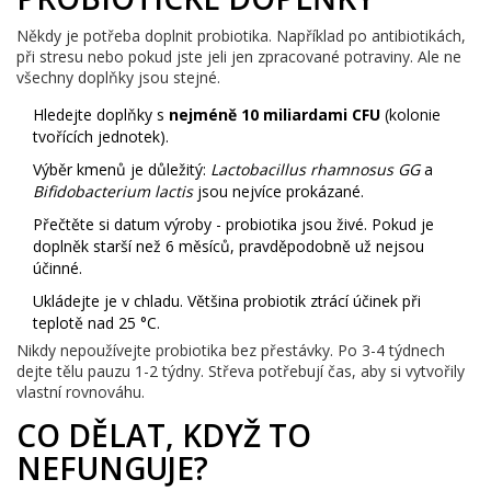
Někdy je potřeba doplnit probiotika. Například po antibiotikách,
při stresu nebo pokud jste jeli jen zpracované potraviny. Ale ne
všechny doplňky jsou stejné.
Hledejte doplňky s
nejméně 10 miliardami CFU
(kolonie
tvořících jednotek).
Výběr kmenů je důležitý:
Lactobacillus rhamnosus GG
a
Bifidobacterium lactis
jsou nejvíce prokázané.
Přečtěte si datum výroby - probiotika jsou živé. Pokud je
doplněk starší než 6 měsíců, pravděpodobně už nejsou
účinné.
Ukládejte je v chladu. Většina probiotik ztrácí účinek při
teplotě nad 25 °C.
Nikdy nepoužívejte probiotika bez přestávky. Po 3-4 týdnech
dejte tělu pauzu 1-2 týdny. Střeva potřebují čas, aby si vytvořily
vlastní rovnováhu.
CO DĚLAT, KDYŽ TO
NEFUNGUJE?