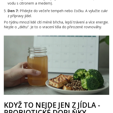
vodu s citronem a medem).
Den 7:
Přidejte do večeře tempeh nebo čočku. A vylučte cukr
z přípravy jídel.
Po týdnu mnozí lidé cítí méně břicha, lepší trávení a více energie.
Nejde o „diétu“. Je to o vracení těla do přirozené rovnováhy.
KDYŽ TO NEJDE JEN Z JÍDLA -
PROBIOTICKÉ DOPLŇKY