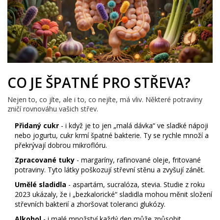
CO JE ŠPATNÉ PRO STŘEVA?
Nejen to, co jíte, ale i to, co nejíte, má vliv. Některé potraviny
zničí rovnováhu vašich střev.
Přidaný cukr
- i když je to jen „malá dávka“ ve sladké nápoji
nebo jogurtu, cukr krmí špatné bakterie. Ty se rychle množí a
překrývají dobrou mikroflóru.
Zpracované tuky
- margaríny, rafinované oleje, fritované
potraviny. Tyto látky poškozují střevní stěnu a zvyšují zánět.
Umělé sladidla
- aspartám, sucralóza, stevia. Studie z roku
2023 ukázaly, že i „bezkalorické“ sladidla mohou měnit složení
střevních bakterií a zhoršovat toleranci glukózy.
Alkohol
- i malé množství každý den může způsobit