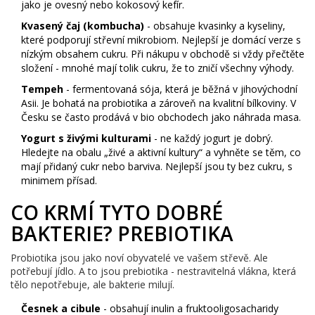
jako je ovesný nebo kokosový kefír.
Kvasený čaj (kombucha)
- obsahuje kvasinky a kyseliny,
které podporují střevní mikrobiom. Nejlepší je domácí verze s
nízkým obsahem cukru. Při nákupu v obchodě si vždy přečtěte
složení - mnohé mají tolik cukru, že to zničí všechny výhody.
Tempeh
- fermentovaná sója, která je běžná v jihovýchodní
Asii. Je bohatá na probiotika a zároveň na kvalitní bílkoviny. V
Česku se často prodává v bio obchodech jako náhrada masa.
Yogurt s živými kulturami
- ne každý jogurt je dobrý.
Hledejte na obalu „živé a aktivní kultury“ a vyhněte se těm, co
mají přidaný cukr nebo barviva. Nejlepší jsou ty bez cukru, s
minimem přísad.
CO KRMÍ TYTO DOBRÉ
BAKTERIE? PREBIOTIKA
Probiotika jsou jako noví obyvatelé ve vašem střevě. Ale
potřebují jídlo. A to jsou prebiotika - nestravitelná vlákna, která
tělo nepotřebuje, ale bakterie milují.
Česnek a cibule
- obsahují inulin a fruktooligosacharidy