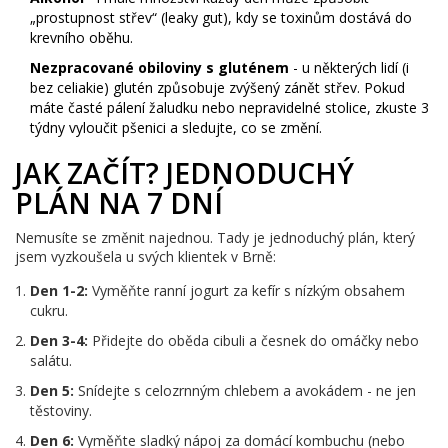
„prostupnost střev“ (leaky gut), kdy se toxinům dostává do
krevního oběhu.
Nezpracované obiloviny s gluténem
- u některých lidí (i
bez celiakie) glutén způsobuje zvýšený zánět střev. Pokud
máte časté pálení žaludku nebo nepravidelné stolice, zkuste 3
týdny vyloučit pšenici a sledujte, co se změní.
JAK ZAČÍT? JEDNODUCHÝ
PLÁN NA 7 DNÍ
Nemusíte se změnit najednou. Tady je jednoduchý plán, který
jsem vyzkoušela u svých klientek v Brně:
Den 1-2:
Vyměňte ranní jogurt za kefír s nízkým obsahem
cukru.
Den 3-4:
Přidejte do oběda cibuli a česnek do omáčky nebo
salátu.
Den 5:
Snídejte s celozrnným chlebem a avokádem - ne jen
těstoviny.
Den 6:
Vyměňte sladký nápoj za domácí kombuchu (nebo