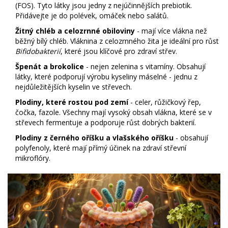
(FOS). Tyto látky jsou jedny z nejúčinnějších prebiotik.
Přidávejte je do polévek, omáček nebo salátů.
Žitný chléb a celozrnné obiloviny
- mají více vlákna než
běžný bílý chléb. Vláknina z celozrnného žita je ideální pro růst
Bifidobakterií
, které jsou klíčové pro zdraví střev.
Špenát a brokolice
- nejen zelenina s vitamíny. Obsahují
látky, které podporují výrobu kyseliny máselné - jednu z
nejdůležitějších kyselin ve střevech.
Plodiny, které rostou pod zemí
- celer, růžičkový řep,
čočka, fazole. Všechny mají vysoký obsah vlákna, které se v
střevech fermentuje a podporuje růst dobrých bakterií.
Plodiny z černého oříšku a vlašského oříšku
- obsahují
polyfenoly, které mají přímý účinek na zdraví střevní
mikroflóry.