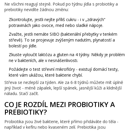
Ne všichni reagují stejně. Pokud po týdnu jídla s probiotiky a
prebiotiky nevidíte žádnou změnu:
Zkontrolujte, jestli nejíte příliš cukru - i v „zdravých“
potravinách jako ovoce, med nebo sladké nápoje.
Zvažte, jestli nemáte SIBO (bakteriální přebytky v tenkém
střevě). To se projevuje zvýšeným nadutím, plynatostí a
bolestí po jídle.
Zkuste vyloučit laktózu a gluten na 4 týdny. Někdy je problém
ne v bakteriích, ale v nesnášenlivosti.
Požádejte o test střevní mikroflóry - existují domácí testy,
které vám ukážou, které bakterie chybí.
Střeva se nezlepší za týden. Ale za 6-8 týdnů můžete mít úplně
jiný život - méně zápalek, lepší spánek, jasnější kůži a klidnější
náladu. Stačí začít.
CO JE ROZDÍL MEZI PROBIOTIKY A
PREBIOTIKY?
Probiotika jsou živé bakterie, které přímo přidáváte do těla -
například v kefíru nebo kvaseném zelí. Prebiotika jsou