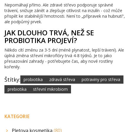
Nepomáhají přímo. Ale zdravé střevo podporuje správné
trávení, snižuje zánět a zlepšuje citlivost na inzulín - což může
přispět ke stabilnější hmotnosti. Není to „přípravek na hubnutí“,
ale podpůrný prvek.
JAK DLOUHO TRVÁ, NEŽ SE
PROBIOTIKA PROJEVÍ?
Někdo cítí změnu za 3-5 dní (méně plynatost, lepší trávení). Ale
úplná změna střevní mikroflóry trvá 4-8 týdnů. Je to jako
přesazování zahrady - potřebujete čas, aby nové rostliny
kořenily.
Štítky:
probiotika
zdravá střeva
potraviny pro střeva
prebiotika
střevní mikrobiom
KATEGORIE
Pletova kosmetika
(80)