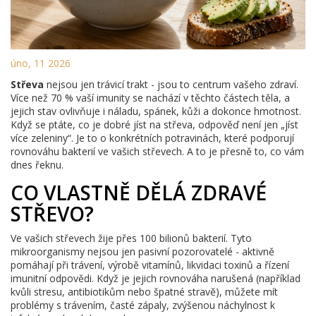
úno, 11 2026
Střeva
nejsou jen trávicí trakt - jsou to centrum vašeho zdraví.
Více než 70 % vaší imunity se nachází v těchto částech těla, a
jejich stav ovlivňuje i náladu, spánek, kůži a dokonce hmotnost.
Když se ptáte, co je dobré jíst na střeva, odpověď není jen „jíst
více zeleniny“. Je to o konkrétních potravinách, které podporují
rovnováhu bakterií ve vašich střevech. A to je přesně to, co vám
dnes řeknu.
CO VLASTNĚ DĚLÁ ZDRAVÉ
STŘEVO?
Ve vašich střevech žije přes 100 bilionů bakterií. Tyto
mikroorganismy nejsou jen pasivní pozorovatelé - aktivně
pomáhají při trávení, výrobě vitamínů, likvidaci toxinů a řízení
imunitní odpovědi. Když je jejich rovnováha narušená (například
kvůli stresu, antibiotikům nebo špatné stravě), můžete mít
problémy s trávením, časté zápaly, zvýšenou náchylnost k