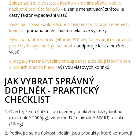
Železo
zajišťuje dostatek kyslíku v krevním oběhu, což je
nezbytné pro růst folikulů
- u žen s menstruační ztrátou je
častý faktor vypadávání vlasů.
Kyselina listová
spolupracuje s železem při tvorbě červených
krvinek
- pomáhá udržet hustotu vlasové výstelky.
Kyselina pantothenová (vitamín B5)
zlepšuje vodní rovnováhu
pokožky hlavy a snižuje suchost
- podporuje lesk a pružnost
vlasů.
Omega-3 mastné kyseliny
snižují zánět a zlepšují krevní oběh
v kožních tkáních hlavy
- výživou vlasových kořínků.
JAK VYBRAT SPRÁVNÝ
DOPLNĚK - PRAKTICKÝ
CHECKLIST
Ověřte, že na štítku jsou uvedeny konkrétní dávky biotinu
(minimálně 2000µg), vitamínu D (minimálně 800IU) a zinku
(10mg).
Podívejte se na úplnost: ideální jsou produkty, které kombinují