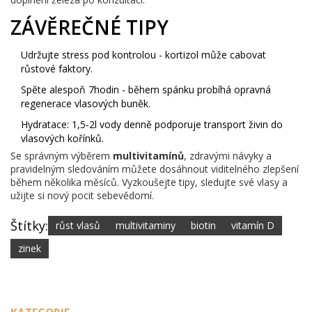
ZÁVĚREČNÉ TIPY
Udržujte stress pod kontrolou - kortizol může cabovat
růstové faktory.
Spěte alespoň 7hodin - během spánku probíhá opravná
regenerace vlasových buněk.
Hydratace: 1,5‑2l vody denně podporuje transport živin do
vlasových kořínků.
Se správným výběrem
multivitamínů
, zdravými návyky a
pravidelným sledováním můžete dosáhnout viditelného zlepšení
během několika měsíců. Vyzkoušejte tipy, sledujte své vlasy a
užijte si nový pocit sebevědomí.
Štítky:
růst vlasů
multivitaminy
biotin
vitamín D
zinek