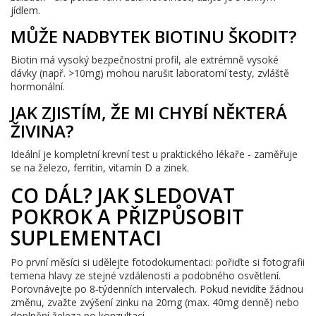
jídlem.
MŮŽE NADBYTEK BIOTINU ŠKODIT?
Biotin má vysoký bezpečnostní profil, ale extrémně vysoké
dávky (např. >10mg) mohou narušit laboratorní testy, zvláště
hormonální.
JAK ZJISTÍM, ŽE MI CHYBÍ NĚKTERÁ
ŽIVINA?
Ideální je kompletní krevní test u praktického lékaře - zaměřuje
se na železo, ferritin, vitamín D a zinek.
CO DÁL? JAK SLEDOVAT
POKROK A PŘIZPŮSOBIT
SUPLEMENTACI
Po první měsíci si udělejte fotodokumentaci: pořiďte si fotografii
temena hlavy ze stejné vzdálenosti a podobného osvětlení.
Porovnávejte po 8‑týdenních intervalech. Pokud nevidíte žádnou
změnu, zvažte zvýšení zinku na 20mg (max. 40mg denně) nebo
doplnění železa po konzultaci.