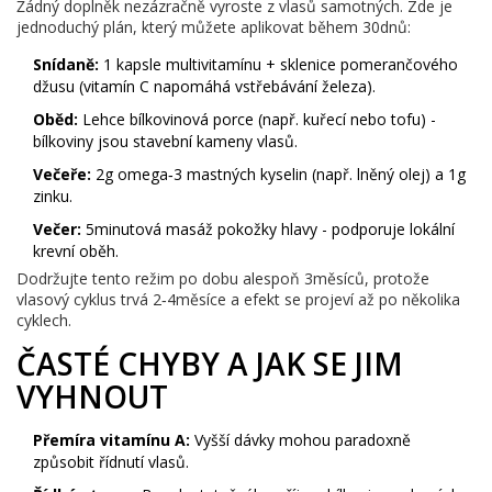
Žádný doplněk nezázračně vyroste z vlasů samotných. Zde je
jednoduchý plán, který můžete aplikovat během 30dnů:
Snídaně:
1 kapsle multivitamínu + sklenice pomerančového
džusu (vitamín C napomáhá vstřebávání železa).
Oběd:
Lehce bílkovinová porce (např. kuřecí nebo tofu) -
bílkoviny jsou stavební kameny vlasů.
Večeře:
2g omega‑3 mastných kyselin (např. lněný olej) a 1g
zinku.
Večer:
5minutová masáž pokožky hlavy - podporuje lokální
krevní oběh.
Dodržujte tento režim po dobu alespoň 3měsíců, protože
vlasový cyklus trvá 2‑4měsíce a efekt se projeví až po několika
cyklech.
ČASTÉ CHYBY A JAK SE JIM
VYHNOUT
Přemíra vitamínu A:
Vyšší dávky mohou paradoxně
způsobit řídnutí vlasů.