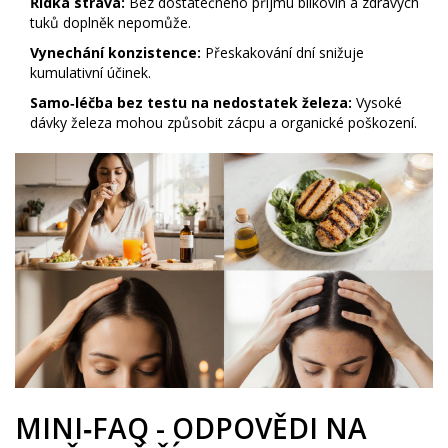
Řídká strava:
Bez dostatečného příjmu bílkovin a zdravých
tuků doplněk nepomůže.
Vynechání konzistence:
Přeskakování dní snižuje
kumulativní účinek.
Samo‑léčba bez testu na nedostatek železa:
Vysoké
dávky železa mohou způsobit zácpu a organické poškození.
MINI‑FAQ - ODPOVĚDI NA