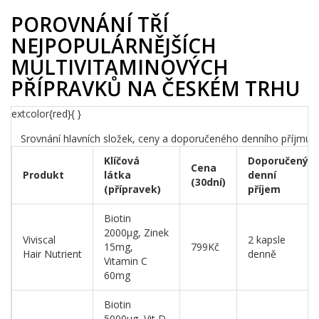
POROVNÁNÍ TŘÍ
NEJPOPULÁRNĚJŠÍCH
MULTIVITAMINOVÝCH
PŘÍPRAVKŮ NA ČESKÉM TRHU
extcolor{red}{ }
Srovnání hlavních složek, ceny a doporučeného denního příjmu
Klíčová
Doporučený
Cena
Produkt
látka
denní
(30dní)
(přípravek)
příjem
Biotin
2000µg, Zinek
Viviscal
2 kapsle
15mg,
799Kč
Hair Nutrient
denně
Vitamin C
60mg
Biotin
5000µg, Vit D