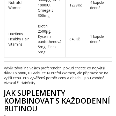
Nutrafol
4 kapsle
1000IU,
1299Kč
Women
denně
Omega‑3
300mg
Biotin
2500µg,
Hairfinity
Kyselina
1 kapsle
Healthy Hair
649Kč
pantothenová
denně
Vitamins
5mg, Zinek
5mg
Výběr závisí na vašich preferencích: pokud chcete co největší
dávku biotinu, u Grabujte Nutrafol Women, ale připravte se na
vyšší cenu. Pro vyvážený poměr ceny a obsahu jsou vhodné
Viviscal či Hairfinity.
JAK SUPLEMENTY
KOMBINOVAT S KAŽDODENNÍ
RUTINOU