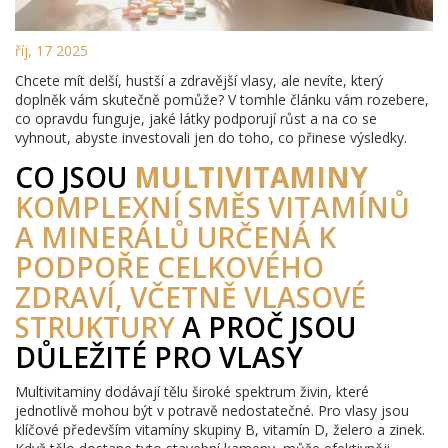
říj, 17 2025
Chcete mít delší, hustší a zdravější vlasy, ale nevíte, který
doplněk vám skutečně pomůže? V tomhle článku vám rozebere,
co opravdu funguje, jaké látky podporují růst a na co se
vyhnout, abyste investovali jen do toho, co přinese výsledky.
CO JSOU
MULTIVITAMINY
KOMPLEXNÍ SMĚS VITAMÍNŮ
A MINERÁLŮ URČENÁ K
PODPOŘE CELKOVÉHO
ZDRAVÍ, VČETNĚ VLASOVÉ
STRUKTURY
A PROČ JSOU
DŮLEŽITÉ PRO VLASY
Multivitaminy dodávají tělu široké spektrum živin, které
jednotlivě mohou být v potravě nedostatečné. Pro vlasy jsou
klíčové především vitamíny skupiny B, vitamín D, želero a zinek.