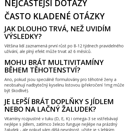
NEJČASTĚJŠÍ DOTAZY
ČASTO KLADENÉ OTÁZKY
JAK DLOUHO TRVÁ, NEŽ UVIDÍM
VÝSLEDKY?
Většina lidí zaznamená první růst po 8‑12 týdnech pravidelného
užívání, ale plný efekt může trvat až 6 měsíců.
MOHU BRÁT MULTIVITAMÍNY
BĚHEM TĚHOTENSTVÍ?
Ano, pokud jsou speciálně formulovány pro těhotné ženy a
neobsahují nadbytečný kyselinu listovou (překročení 1mg může
být škodlivé).
JE LEPŠÍ BRÁT DOPLŇKY S JÍDLEM
NEBO NA LAČNÝ ŽALUDEK?
Vitamíny rozpustné v tuku (D, E, K) i omega‑3 se vstřebávají
nejlépe s jídlem, zatímco železo funguje nejlépe na prázdný
žaludek - ale pokud vám dělá nevolnost, užijte je s lehkým