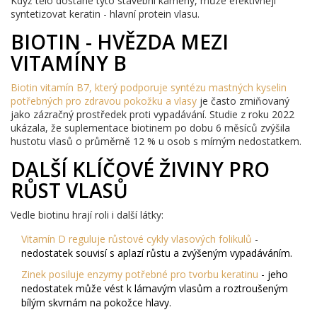
Když tělo dostane tyto stavební kameny, může efektivněji
syntetizovat keratin - hlavní protein vlasu.
BIOTIN - HVĚZDA MEZI
VITAMÍNY B
Biotin
vitamín B7, který podporuje syntézu mastných kyselin
potřebných pro zdravou pokožku a vlasy
je často zmiňovaný
jako zázračný prostředek proti vypadávání. Studie z roku 2022
ukázala, že suplementace biotinem po dobu 6 měsíců zvýšila
hustotu vlasů o průměrně 12 % u osob s mírným nedostatkem.
DALŠÍ KLÍČOVÉ ŽIVINY PRO
RŮST VLASŮ
Vedle biotinu hrají roli i další látky:
Vitamín D
reguluje růstové cykly vlasových folikulů
-
nedostatek souvisí s aplazí růstu a zvýšeným vypadáváním.
Zinek
posiluje enzymy potřebné pro tvorbu keratinu
- jeho
nedostatek může vést k lámavým vlasům a roztroušeným
bílým skvrnám na pokožce hlavy.